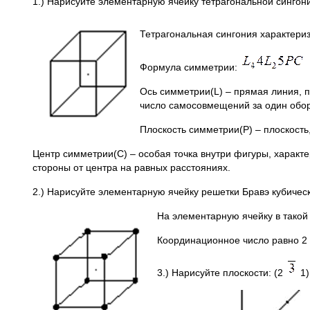
1.) Нарисуйте элементарную ячейку тетрагональной синго
Тетрагональная сингония характери
Формула симметрии:
Ось симметрии(L) – прямая линия, 
число самосовмещений за один обор
Плоскость симметрии(P) – плоскость
Центр симметрии(С) – особая точка внутри фигуры, характ
стороны от центра на равных расстояниях.
2.) Нарисуйте элементарную ячейку решетки Бравэ кубическ
На элементарную ячейку в такой 
Координационное число равно 2
3.) Нарисуйте плоскости: (2
1)