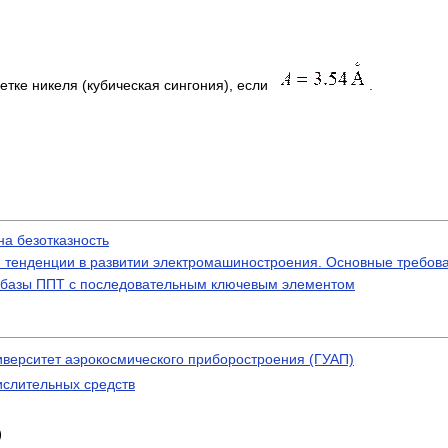
етке никеля (кубическая сингония), если
.
на безотказность
 тенденции в развитии электромашиностроения. Основные требов
 базы ППТ с последовательным ключевым элементом
иверситет аэрокосмического приборостроения (ГУАП)
ислительных средств
)