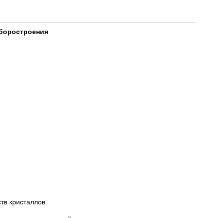
иборостроения
тв кристаллов.