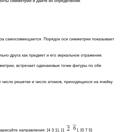
енты симметрии и дайте их определение.
ура самосовмещается. Порядок оси симметрии показывает
льно друга как предмет и его зеркальное отражение.
метрии, встречает одинаковые точки фигуры по обе
е число решетки и число атомов, приходящихся на ячейку.
Нарисуйте направления: [4 3 1], [1
], [0 7 5]