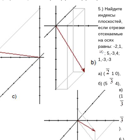
5.) Найдите
индексы
плоскостей,
если отрезки
отсекаемые
на осях
равны: -2,1,
; 5,-3,4;
1,-3,-3
а) (
1 0),
б) (5
4),
в)
(1
).
6.)