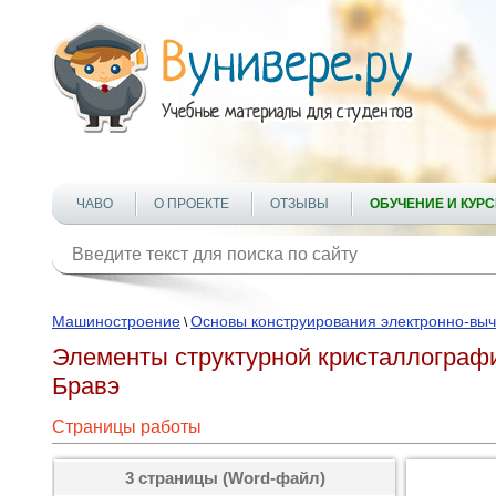
ЧАВО
О ПРОЕКТЕ
ОТЗЫВЫ
ОБУЧЕНИЕ И КУР
Машиностроение
Основы конструирования электронно-выч
\
Элементы структурной кристаллографи
Бравэ
Страницы работы
3 страницы (Word-файл)