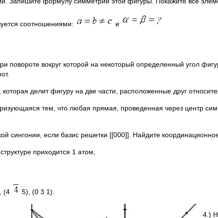
нии. Запишите формулу симметрии этой фигуры. Покажите все элем
зуется соотношениями:
и
при повороте вокруг которой на некоторый определенный угол фиг
от.
, которая делит фигуру на две части, расположенные друг относите
еризующаяся тем, что любая прямая, проведенная через центр сим
ой сингонии, если базис решетки [[000]]. Найдите координационно
структуре приходится 1 атом,
, (4
5), (0 3 1).
4.) 