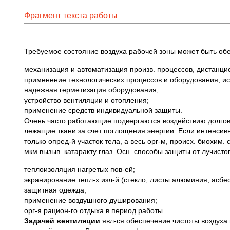
Фрагмент текста работы
Требуемое состояние воздуха рабочей зоны может быть обе
механизация и автоматизация произв. процессов, дистанци
применение технологических процессов и оборудования, и
надежная герметизация оборудования;
устройство вентиляции и отопления;
применение средств индивидуальной защиты.
Очень часто работающие подвергаются воздействию долговрем
лежащие ткани за счет поглощения энергии. Если интенсивно
только опред-й участок тела, а весь орг-м, происх. биохим.
мкм вызыв. катаракту глаз. Осн. способы защиты от лучистог
теплоизоляция нагретых пов-ей;
экранирование тепл-х изл-й (стекло, листы алюминия, асбест
защитная одежда;
применение воздушного душирования;
орг-я рацион-го отдыха в период работы.
Задачей вентиляции
явл-ся обеспечение чистоты воздуха и