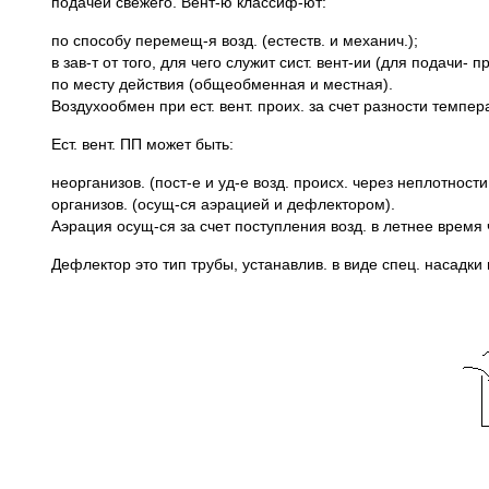
подачей свежего. Вент-ю классиф-ют:
по способу перемещ-я возд. (естеств. и механич.);
в зав-т от того, для чего служит сист. вент-ии (для подачи- 
по месту действия (общеобменная и местная).
Воздухообмен при ест. вент. проих. за счет разности темпер
Ест. вент. ПП может быть:
неорганизов. (пост-е и уд-е возд. происх. через неплотности
организов. (осущ-ся аэрацией и дефлектором).
Аэрация осущ-ся за счет поступления возд. в летнее время 
Дефлектор это тип трубы, устанавлив. в виде спец. насадки 