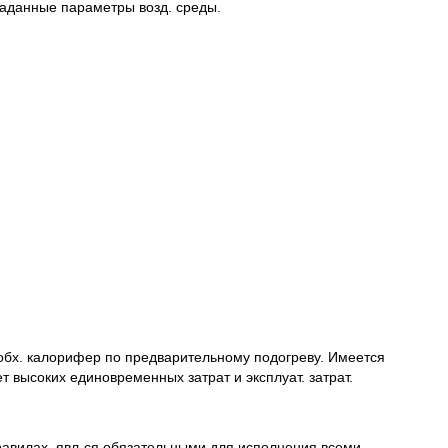
заданные параметры возд. среды.
 необх. калорифер по предварительному подогреву. Имеется
 высоких единовременных затрат и эксплуат. затрат.
равилах, явл-ся обязательными для исполнения всеми