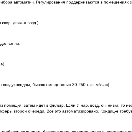
 прибора автоматич. Регулирования поддерживаются в помещениях 
 скор. движ-я возд.)
дел-ся на:
е)
о воздуховодам; бывают мощностью 30-250 тыс. м³/час)
из помещ-я, затем идет в фильтр. Если t° нар. возд. оч. низка, то
еры второй очереди. Все это автоматизировано. Кондиц-е требует
. требованиями пром. безопасности, содержащиеся в настоящих п