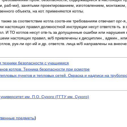
, раб-ми), занятыми проектированием, изготовлением, монтажом, 
енного объекта, на кот. применяются котлы.
 а также за соответствие котла соотв-им требованиям отвечает орг-
ии настоящих правил должностной инструкции несут ответств-ть в с
спл. И ТО котлов несут отв-ть за допущенные ошибки или нарушеия
еии настоящих правил, м/б привлечены к дисциплин., админ., или у
тлов, рук-ли орг-ий и др. ответств. лица м/б направлены на внео
и техники безопасности с учащимися
анов котлов. Техника безопасности при осмотре
епловых пунктов и тепловых сетей. Окраска и надписи на трубопр
университет им. П.О. Сухого (ГГТУ им. Сухого)
)
венные предметы