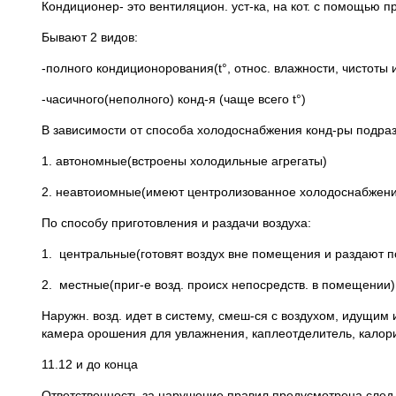
Кондиционер- это вентиляцион. уст-ка, на кот. с помощью
Бывают 2 видов:
-полного кондиционорования(t°, относ. влажности, чистоты и
-часичного(неполного) конд-я (чаще всего t°)
В зависимости от способа холодоснабжения конд-ры подраз
1. автономные(встроены холодильные агрегаты)
2. неавтоиомные(имеют центролизованное холодоснабжени
По способу приготовления и раздачи воздуха:
1. центральные(готовят воздух вне помещения и раздают п
2. местные(приг-е возд. происх непосредств. в помещении)
Наружн. возд. идет в систему, смеш-ся с воздухом, идущим 
камера орошения для увлажнения, каплеотделитель, калориф
11.12 и до конца
Ответственность за нарушение правил предусмотрена след