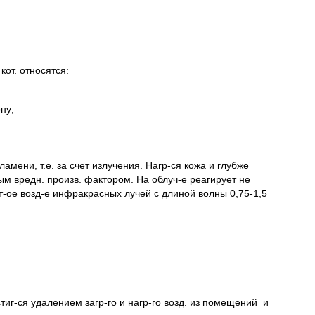
от. относятся:
ну;
мени, т.е. за счет излучения. Нагр-ся кожа и глубже
ым вредн. произв. фактором. На облуч-е реагирует не
лит-ое возд-е инфракрасных лучей с длиной волны 0,75-1,5
тиг-ся удалением загр-го и нагр-го возд. из помещений и