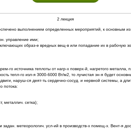
2 лекция
спечено выполнением определенных мероприятий, к основным из к
он. управление ими;
сключающих образ-е вредных вещ-в или попадание их в рабочую зо
-го источника теплоты от нагр-х поверх-й, нагретого металла, пла
сть тепл-го изл-я 3000-6000 Вт/м2, то лучистая эн-я будет основн
 сдвиги, наруш-ся деят-ть сердечно-сосуд. и нервной системы, а д
о потока:
, металлич. сетка);
 задан. метеорологич. усл-ий в производств-х помещ-х. Вент-я дос