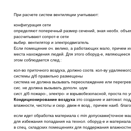
При расчете систем вентиляции учитывают:
конфигурация сети
определяют поперечный размер сечений, зная необх. объем
рассчитывают сопрот-е сети
выбир. вентилятор и электродвигатель
Если помещение оч. велико, а работающих мало, причем их
места нахождения людей. Для этого оборуд-е, являющееся 
этом соблюдается след.:
кол-во приточного воздуха, должно соотв. кол-ву удаляемог
системы д/б правильно размещены
система не должна вызывать переохлаждение или перегрев
сис. не должна вызывать дополн. шум
сист. д/б пожаро-, электро- и взрывобезопасной, проста по 
Кондиционирование воздуха
это создание и автомат. по
влажности, чистоты и скор. движ-я возд., причем наиб. бл
если идет обработка материала с min допусками(точное ма
для избежания попадания на технол. оборуд-е и материала
в спец. складских помещениях для поддержания влажностно