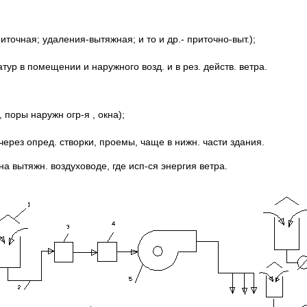
приточная; удаления-вытяжная; и то и др.- приточно-выт.);
атур в помещении и наружного возд. и в рез. действ. ветра.
, поры наружн огр-я , окна);
через опред. створки, проемы, чаще в нижн. части здания.
на вытяжн. воздуховоде, где исп-ся энергия ветра.