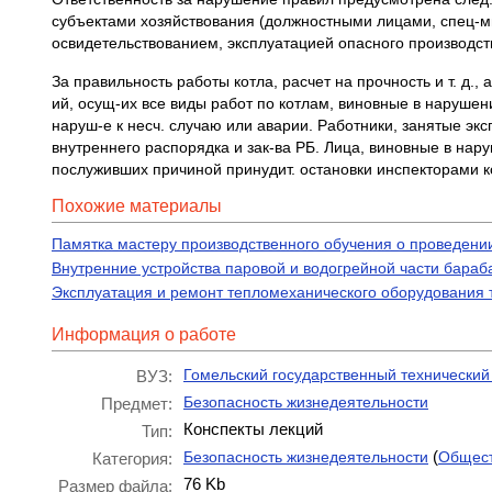
субъектами хозяйствования (должностными лицами, спец-ми
освидетельствованием, эксплуатацией опасного производств
За правильность работы котла, расчет на прочность и т. д.,
ий, осущ-их все виды работ по котлам, виновные в нарушен
наруш-е к несч. случаю или аварии. Работники, занятые эк
внутреннего распорядка и зак-ва РБ. Лица, виновные в наруш
послуживших причиной принудит. остановки инспекторами ко
Похожие материалы
Памятка мастеру производственного обучения о проведени
Внутренние устройства паровой и водогрейной части бараб
Эксплуатация и ремонт тепломеханического оборудования т
Информация о работе
Гомельский государственный технический 
ВУЗ:
Безопасность жизнедеятельности
Предмет:
Конспекты лекций
Тип:
(
Безопасность жизнедеятельности
Общест
Категория:
76 Kb
Размер файла: