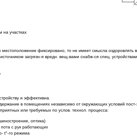
 на участках
 местоположение фиксировано, то не имеет смысла оздоровлять в
источником загрязн-я вредн. вещ-вами снабж-ся спец. устройствам
о
устройству и эффективна.
ддержание в помещениях независимо от окружающих условий пост-х
агоприятных или требуемых по услов. технол. процесса:
шиностроение, оптика)
 пота с рук работающих
- t°-го режима