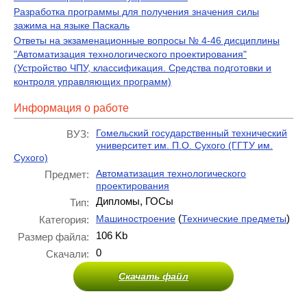
Разработка программы для получения значения силы
зажима на языке Паскаль
Ответы на экзаменационные вопросы № 4-46 дисциплины
"Автоматизация технологического проектирования"
(Устройство ЧПУ, классификация. Средства подготовки и
контроля управляющих программ)
Информация о работе
Гомельский государственный технический
ВУЗ:
университет им. П.О. Сухого (ГГТУ им.
Сухого)
Автоматизация технологического
Предмет:
проектирования
Дипломы, ГОСы
Тип:
(
)
Машиностроение
Технические предметы
Категория:
106 Kb
Размер файла:
0
Скачали:
Скачать файл