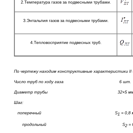
2.Температура газов за подвесными трубами.
3.Энтальпия газов за подвесными трубами.
4.Тепловосприятие подвесных труб.
По чертежу находим конструктивные характеристики
II
Число труб по ходу газа 6 шт.
Диаметр трубы 32
×
5 м
Шаг:
поперечный
S
= 0,8 
1
продольный
S
= 
2