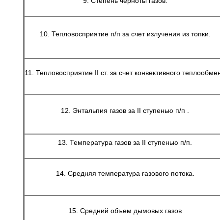
9. Степень черноты газов.
10. Тепловосприятие п/п за счет излучения из топки.
11. Тепловосприятие II ст. за счет конвективного теплообме
12. Энтальпия газов за II ступенью п/п .
13. Температура газов за II ступенью п/п.
14. Средняя температура газового потока.
15. Средний объем дымовых газов