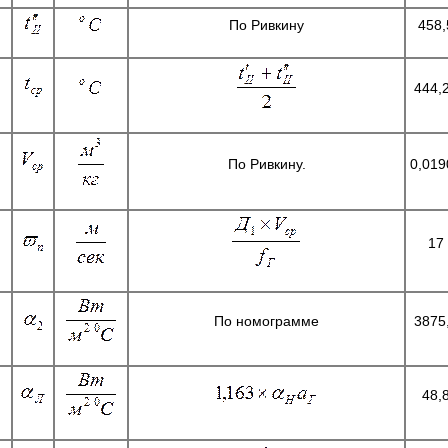
По Ривкину
458,
444,
По Ривкину.
0,019
17
По номограмме
3875
48,