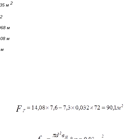
2
635 м
2
068 м
8 м
 м