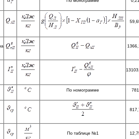
По монограмме
0,2
59,6
на
1366,
13103
По номограмме
781
817,
По таблице №1
12,7