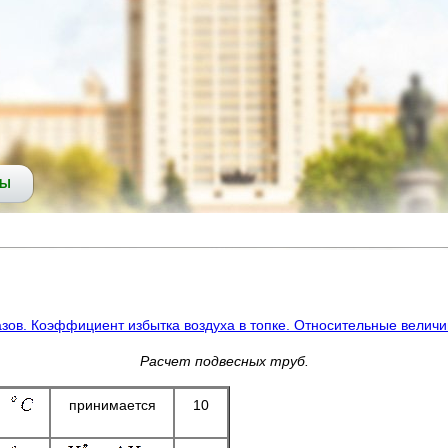
СЫ
ов. Коэффициент избытка воздуха в топке. Относительные величи
Расчет подвесных труб.
принимается
10