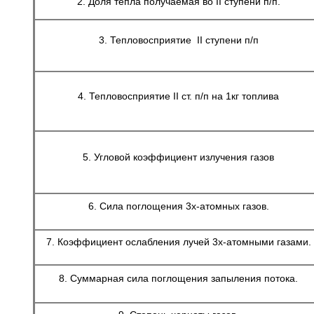
2. Доля тепла получаемая во II ступени п/п.
3. Тепловосприятие II ступени п/п
4. Тепловосприятие II ст. п/п на 1кг топлива
5. Угловой коэффициент излучения газов
6. Сила поглощения 3х-атомных газов.
7. Коэффициент ослабления лучей 3х-атомными газами.
8. Суммарная сила поглощения запыления потока.