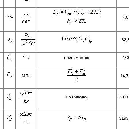
4,5
62,
принимается
430
МПа
14,7
По Ривкину.
3091
3193