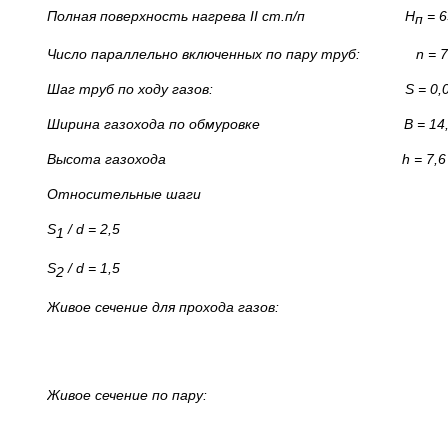
Полная поверхность нагрева
II
ст.п/п Н
= 
п
Число параллельно включенных по пару труб:
n
= 7
Шаг труб по ходу газов:
S
= 0,
Ширина газохода по обмуровке В = 14,0
Высота газохода
h
= 7,6
Относительные шаги
S
/
d
= 2,5
1
S
/
d
= 1,5
2
Живое сечение для прохода газов:
Живое сечение по пару: