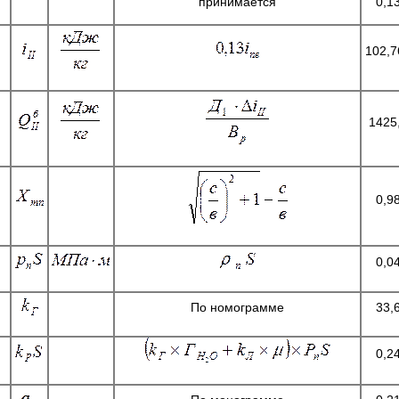
принимается
0,1
102,7
1425
0,9
0,0
По номограмме
33,
0,2