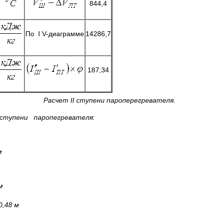
844,4
По I V-диаграмме
14286,7
187,34
Расчет
II
ступени пароперегревателя.
ступени паропегревателя:
м
м
0,48 м