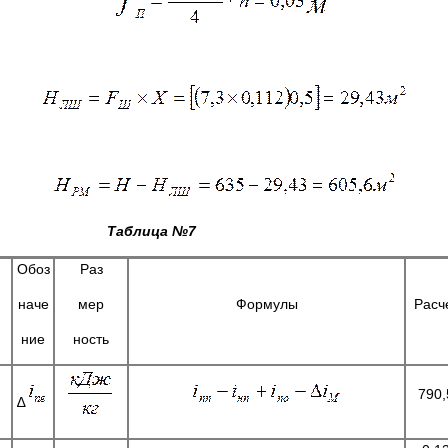
а №7
Обоз
Раз
наче
мер
Формулы
Расч
ние
ность
790,
∆