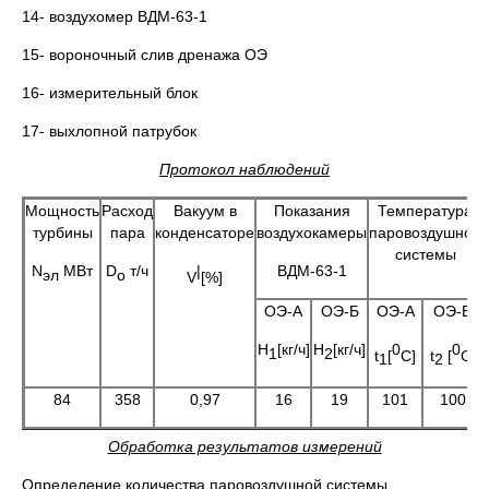
14- воздухомер ВДМ-63-1
15- вороночный слив дренажа ОЭ
16- измерительный блок
17- выхлопной патрубок
Протокол наблюдений
Мощность
Расход
Вакуум в
Показания
Температура
турбины
пара
конденсаторе
воздухокамеры
паровоздушной
системы
N
МВт
D
т/ч
|
ВДМ-63-1
эл
о
V
[%]
ОЭ-А
ОЭ-Б
ОЭ-А
ОЭ-Б
H
[кг/ч]
H
[кг/ч]
0
0
1
2
t
[
C]
t
[
C]
1
2
84
358
0,97
16
19
101
100
Обработка результатов измерений
Определение количества паровоздушной системы