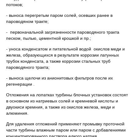
потоков;
- выноса перегретым паром солей, осевших ранее в
пароводяном тракте;
- первоначальной загрязненности пароводяного тракта
песком, пылью, цементной крошкой и пр.;
- уноса конденсатом и питательной водой окислов меди и
железа, образующихся в результате коррозии латунных
трубок конденсата, а также коррозии стальных труб
пароводяного тракта;
- выноса щелочи из анионитовых фильтров после их
регенерации .
Отложения на лопатках турбины блочных установок состоят
в основном из натриевых солей и кремневой кислоты и
двуокиси кремния, а также из окислов железа, меди и
алюминия.
Для удаления отложений применяют промывку проточной
части турбины влажным паром или паром с добавлениями
концентрированного раствора едкого натрия.