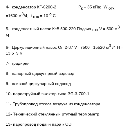
4- конденсатор КГ-6200-2 Р
= 35 кПа; W
к
отк
3
о
=1600 м
/4; t
= 10
С
отк
3
5- конденсатный насос КсВ 500-220 Подача
V = 500 м
отк
/4
3
6- Циркуляционный насос Оп 2-87 V= 7500 15520 м
/4 Н =
13,5 9 м
7- градирня
8- напорный циркулярный водовод
9- сливной циркулярный водовод
10- пароструйный эжектор типа ЭП-3-700-1
11- Трубопровод отсоса воздуха из конденсатора
12- Технический стеклянный ртутный термометр
13- паропровод подачи пара к ОЭ