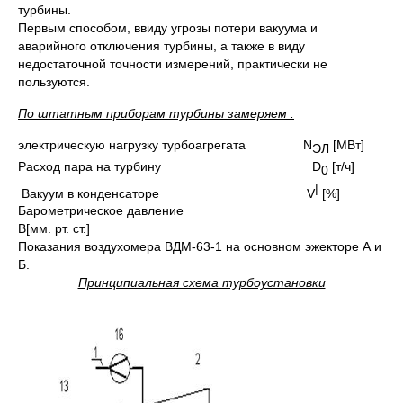
турбины.
Первым способом, ввиду угрозы потери вакуума и
аварийного отключения турбины, а также в виду
недостаточной точности измерений, практически не
пользуются.
По штатным приборам турбины замеряем :
электрическую нагрузку турбоагрегата N
[МВт]
ЭЛ
Расход пара на турбину D
[т/ч]
0
|
Вакуум в конденсаторе V
[%]
Барометрическое давление
B[мм. рт. ст.]
Показания воздухомера ВДМ-63-1 на основном эжекторе А и
Б.
Принципиальная схема турбоустановки