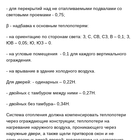
- для перекрытий над не отапливаемыми подвалами со
световыми проемами - 0,75;
β - надбавка к основным теплопотерям:
- на ориентацию по сторонам света: З, С, СВ, СЗ, В – 0,1; З,
ЮВ – 0,05; Ю, ЮЗ – 0.
- на угловые помещения - 0,1 для каждого вертикального
ограждения.
- на врывание в здание холодного воздуха.
Для дверей: - одинарных – 0,22Н.
- двойных с тамбуром между ними – 0,27Н.
- двойных без тамбура– 0,34Н.
Система отопления должна компенсировать теплопотери
через ограждающие конструкции; теплопотери на
нагревание наружного воздуха, проникающего через
наружные двери, а также щели притворов окон и не
открываемых зимой дверей; теплопотери на нагревание