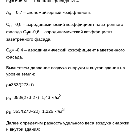
F
= 605 м
– площадь фасада № 4
4
А
= 0,7 – экономайзерный коэффициент.
э
С
= 0,8 – аэродинамический коэффициент наветренного
н
фасада С
= -0,6 – аэродинамический коэффициент
з
заветренного фасада.
С
= -0,4 – аэродинамический коэффициент наветренного
б
фасада.
Вычисляем давление воздуха снаружи и внутри здания на
уровне земли:
ρ=353/(273+t)
3
ρ
=353/(273-27)=1,43 кг/м
н
3
ρ
=353/(273+20)=1,225 кг/м
в
Далее определим разность удельного веса воздуха снаружи
и внутри здания: