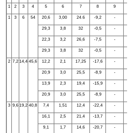
1
2
3
4
5
6
7
8
9
1
1
3
6
54
20,6
3,00
24.6
-9,2
-
29,3
3,8
32
-0,5
-
22,3
3,2
26,6
-7,5
-
29,3
3,8
32
-0,5
-
2
7,2
14,4
45,6
12,2
2,1
17,25
-17,6
-
20,9
3,0
25,5
-8,9
-
13,9
2,3
19,4
-15,9
-
20,9
3,0
25,5
-8,9
-
3
9,6
19,2
40,8
7,4
1,51
12,4
-22,4
-
16,1
2,5
21,4
-13,7
-
9,1
1,7
14,6
-20,7
-