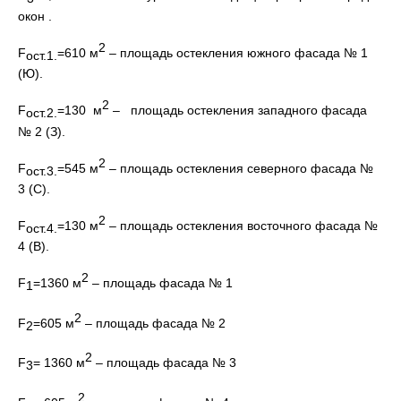
окон .
2
F
=610 м
– площадь остекления южного фасада № 1
ост.1.
(Ю).
2
F
=130 м
– площадь остекления западного фасада
ост.2.
№ 2 (З).
2
F
=545 м
– площадь остекления северного фасада №
ост.3.
3 (С).
2
F
=130 м
– площадь остекления восточного фасада №
ост.4.
4 (В).
2
F
=1360 м
– площадь фасада № 1
1
2
F
=605 м
– площадь фасада № 2
2
2
F
= 1360 м
– площадь фасада № 3
3
2