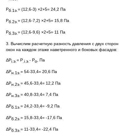
P
= (12,6-3) ×2+5= 24,2 Па
б.1э.
P
= (12,6-7,2) ×2+5= 15,8 Па
б.2э.
P
= (12,6-9,6) ×2+5= 11 Па
б.3э.
3. Вычислим расчетную разность давления с двух сторон
окон на каждом этаже наветренного и боковых фасадов:
ΔP
= P
- P
, Па
i
.э.
.
i
.э.
о
ΔP
= 54-33,4= 20,6 Па
н.1э.
ΔP
= 45,6-33,4= 12,2 Па
н.2э.
ΔP
= 40,8-33,4= 7,4 Па
н.3э.
ΔP
= 24,2-33,4= -9,2 Па
б.1э.
ΔP
= 15,8-33,4= -17,6 Па
б.2э.
ΔP
= 11-33,4= -22,4 Па
б.3э.