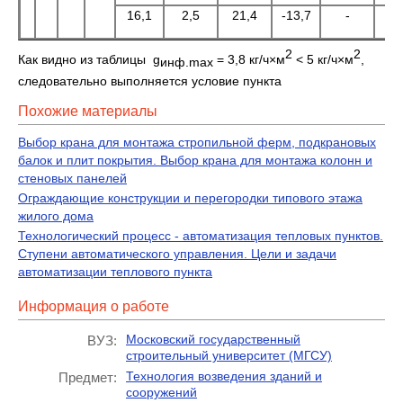
16,1
2,5
21,4
-13,7
-
2
2
Как видно из таблицы g
= 3,8 кг/ч×м
< 5 кг/ч×м
,
инф.
max
следовательно выполняется условие пункта
Похожие материалы
Выбор крана для монтажа стропильной ферм, подкрановых
балок и плит покрытия. Выбор крана для монтажа колонн и
стеновых панелей
Ограждающие конструкции и перегородки типового этажа
жилого дома
Технологический процесс - автоматизация тепловых пунктов.
Ступени автоматического управления. Цели и задачи
автоматизации теплового пункта
Информация о работе
Московский государственный
ВУЗ:
строительный университет (МГСУ)
Технология возведения зданий и
Предмет:
сооружений