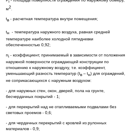
i
2
м
.
t
- расчетная температура внутри помещения;
в
t
- температура наружного воздуха, равная средней
н
температуре наиболее холодной пятидневки
обеспеченностью 0,92;
n
- коэффициент, принимаемый в зависимости от положения
i
наружной поверхности ограждающей конструкции по
отношению к наружному воздуху, т.е. коэффициент,
уменьшающий разность температур (t
– t
) для ограждений,
в
н
не соприкасающихся с наружным воздухом:
- для наружных стен, окон, дверей, пола на грунте,
бесчердачных покрытий - 1;
- для перекрытий над не отапливаемыми подвалами без
световых проемов - 0,6;
- для чердачных перекрытий с кровлей из рулонных
материалов - 0,9;