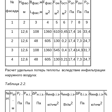
№
H
,
В
,м
F
,
F
,
f
,
P
,
P
,
P
,
фас
фас
фас
ок
ост
ог
о
v
о
фасада
м
L
,м
2
2
2
Па
Па
Па
фас
м
м
м
1
2
3
4
5
6
7
8
9
1
12,6
108
1360
610
0,45
17,4
16
33,4
2
12,6
48
605
130
0,2
17,4
7,3
24,7
3
12,6
108
1360
545
0,4
17,4
14,3
31,7
4
12,6
48
605
130
0,21
17,4
7,3
24,7
Расчет удельных потерь теплоты вследствие инфильтрации
наружного воздуха:
Таблица 2.2.
№
Н
P
,
P
ΔP
,
g
,
q
,
ΔP
,
g
,
q
эт
г
н.
i
.,
н.
i
.э.
инф.
i
.э
инф.
i.
э
б.
i
.э.
инф.
i
.э
ин
эт.
,
Па
Па
Па
2
2
Па
2
кг/ч
м
Вт/м
кг/ч
м
Вт
*
*
м