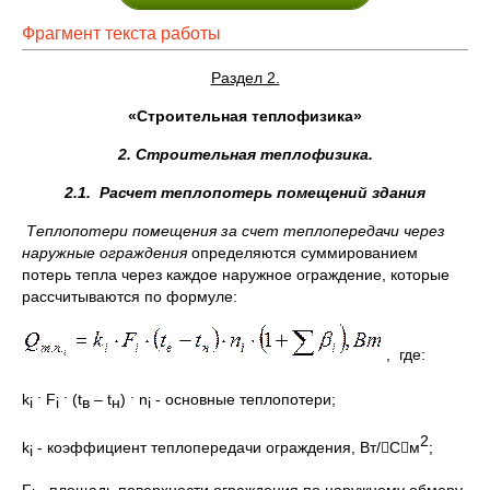
Фрагмент текста работы
Раздел 2.
«Строительная теплофизика»
2. Строительная теплофизика.
2.1. Расчет теплопотерь помещений здания
Теплопотери помещения за счет теплопередачи через
наружные ограждения
определяются суммированием
потерь тепла через каждое наружное ограждение, которые
рассчитываются по формуле:
, где:
.
.
.
k
F
(t
– t
)
n
- основные теплопотери;
i
i
в
н
i
2
k
- коэффициент теплопередачи ограждения, Вт/См
;
i
F
- площадь поверхности ограждения по наружному обмеру,