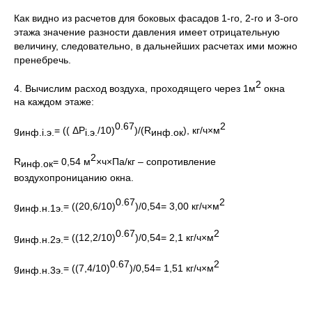
Как видно из расчетов для боковых фасадов 1-го, 2-го и 3-ого
этажа значение разности давления имеет отрицательную
величину, следовательно, в дальнейших расчетах ими можно
пренебречь.
2
4. Вычислим расход воздуха, проходящего через 1м
окна
на каждом этаже:
0.67
2
g
= (( ΔP
/10)
)/(R
), кг/ч×м
инф.
i
.э.
i
.э.
инф.ок
2
R
= 0,54 м
×ч×Па/кг – сопротивление
инф.ок
воздухопроницанию окна.
0.67
2
g
= ((20,6/10)
)/0,54= 3,00 кг/ч×м
инф.н.1э.
0.67
2
g
= ((12,2/10)
)/0,54= 2,1 кг/ч×м
инф.н.2э.
0.67
2
g
= ((7,4/10)
)/0,54= 1,51 кг/ч×м
инф.н.3э.