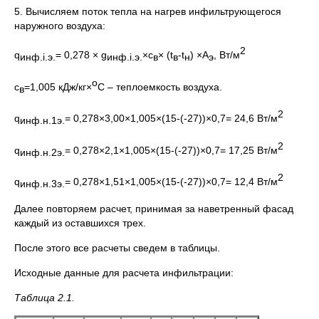
5. Вычисляем поток тепла на нагрев инфильтрующегося
наружного воздуха:
2
q
= 0,278 × g
×c
× (t
-t
) ×А
, Вт/м
инф.
i
.э.
инф.
i
.э.
в
в
н
э
о
c
=1,005 кДж/кг×
С – теплоемкость воздуха.
в
2
q
= 0,278×3,00×1,005×(15-(-27))×0,7= 24,6 Вт/м
инф.н.1э.
2
q
= 0,278×2,1×1,005×(15-(-27))×0,7= 17,25 Вт/м
инф.н.2э.
2
q
= 0,278×1,51×1,005×(15-(-27))×0,7= 12,4 Вт/м
инф.н.3э.
Далее повторяем расчет, принимая за наветренный фасад
каждый из оставшихся трех.
После этого все расчеты сведем в таблицы.
Исходные данные для расчета инфильтрации:
Таблица 2.1.