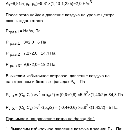
3
Δγ=9,81×( ρ
-ρ
)=9,81×(1,43-1,225)=2,0 Н/м
н
в
После этого найдем давление воздуха на уровне центра
окон каждого этажа:
P
= H×Δγ, Па
грав.
i
.
P
= 3×2,0= 6 Па
грав.1
P
= 7,2×2,0= 14,4 Па
грав.2
P
= 9,6×2,0= 19,2 Па
грав.3
Вычислим избыточное ветровое давление воздуха на
наветренном и боковых фасадах P
, Па
v
.
2
2
P
= (С
-С
) ×v
×(ρ
/2) = (0,6+0,8) ×5,9
×(1,43/2)= 34,8 Па
v
.н.
н
з
н
2
2
P
= (С
-С
) ×v
×(ρ
/2) = (-0,4+0,6) ×5,9
×(1,43/2)= 5 Па
v
.б.
б
з
н
Принимаем направление ветра на фасад № 1
1. Вычислим избыточное давление воздуха в здании P
, Па:
о.