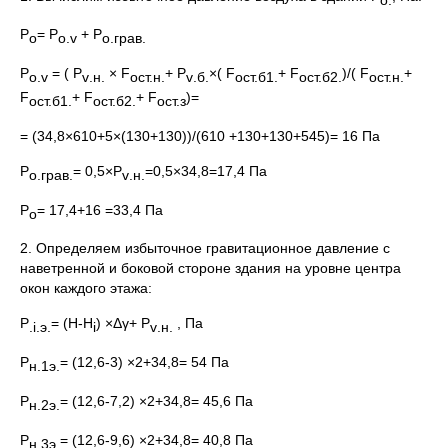
P
= P
+ P
о
о.
v
о.грав.
P
= ( P
× F
+ P
×( F
+ F
)/( F
+
о.
v
v
.н.
ост.н.
v
.б.
ост.б1.
ост.б2.
ост.н.
F
+ F
+ F
)=
ост.б1.
ост.б2.
ост.з
= (34,8×610+5×(130+130))/(610 +130+130+545)= 16 Па
P
= 0,5×P
=0,5×34,8=17,4 Па
о.грав.
v
.н.
P
= 17,4+16 =33,4 Па
о
2. Определяем избыточное гравитационное давление с
наветренной и боковой стороне здания на уровне центра
окон каждого этажа:
P
= (Н-Н
) ×Δγ+ P
, Па
.
i
.э.
i
v
.н.
P
= (12,6-3) ×2+34,8= 54 Па
н.1э.
P
= (12,6-7,2) ×2+34,8= 45,6 Па
н.2э.
P
= (12,6-9,6) ×2+34,8= 40,8 Па
н.3э.