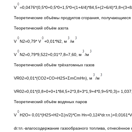
V
=0,0476*(0,5*0+0,5*0+1,5*0+(1+4/4)*84,5+(2+6/4)*3,8+(3+8
Теоретические объёмы продуктов сгорания, получающиеся 
Теоретический объём азота
V
N2=0,79* V
+0,01*N2, м
/м
V
N2=0,79*9,522+0,01*7,8=7,60, м
/м
Теоретический объём трёхатомных газов
VR02=0,01*(CO2+CO+H2S+ΣmCmHn), м
/м
VR02=0,01*(0,8+0+0+1*84,5+2*3,8+3*1,9+4*0,9+5*0,3)= 1,037
Теоретический объём водяных паров
V
H2O= 0,01*(H2S+H2+Σ(n/2)*Cm Hn+0,124*dг.тл.)+0,0161*V
dг.тл.-влагосодержание газообразного топлива, отнесённое 