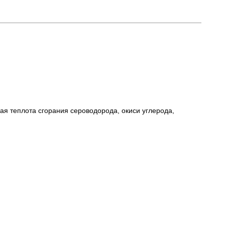
ая теплота сгорания сероводорода, окиси углерода,