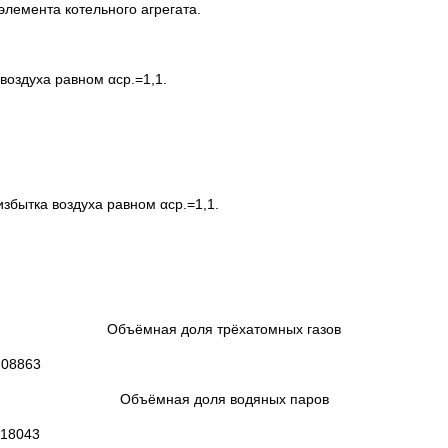
элемента котельного агрегата.
оздуха равном αср.=1,1.
бытка воздуха равном αср.=1,1.
Объёмная доля трёхатомных газов
8863
Объёмная доля водяных паров
8043