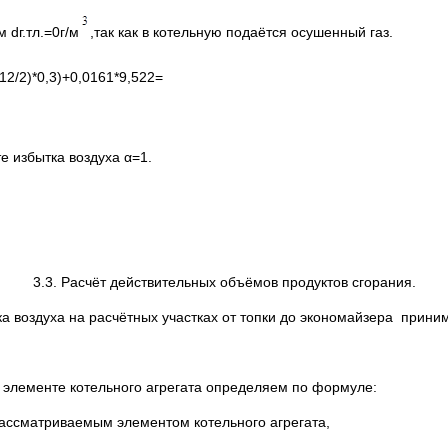
dг.тл.=0г/м
,так как в котельную подаётся осушенный газ.
(12/2)*0,3)+0,0161*9,522=
 избытка воздуха α=1.
3.3. Расчёт действительных объёмов продуктов сгорания.
тка воздуха на расчётных участках от топки до экономайзера прин
элементе котельного агрегата определяем по формуле:
 рассматриваемым элементом котельного агрегата,