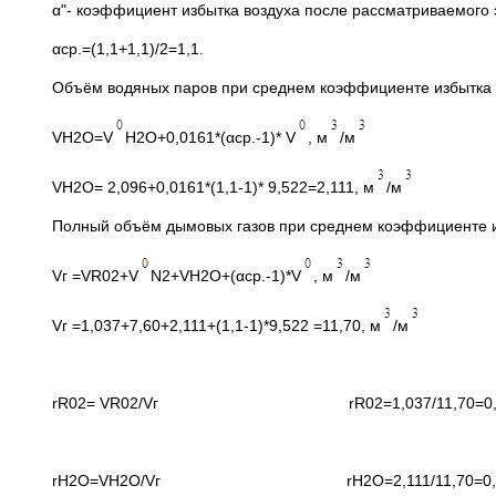
α"- коэффициент избытка воздуха после рассматриваемого 
αср.=(1,1+1,1)/2=1,1.
Объём водяных паров при среднем коэффициенте избытка в
VH2O=V
H2O+0,0161*(αср.-1)* V
, м
/м
VH2O= 2,096+0,0161*(1,1-1)* 9,522=2,111, м
/м
Полный объём дымовых газов при среднем коэффициенте из
Vг =VR02+V
N2+VH2O+(αср.-1)*V
, м
/м
Vг =1,037+7,60+2,111+(1,1-1)*9,522 =11,70, м
/м
rR02= VR02/Vг rR02=1,037/11,70=0,0
rH2O=VH2O/Vг rH2O=2,111/11,70=0,1