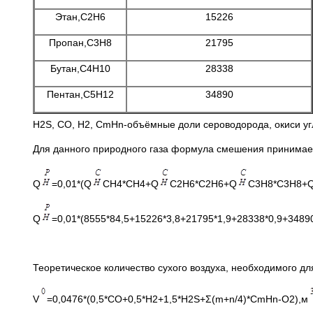
Этан,C2H6
15226
Пропан,C3H8
21795
Бутан,C4H10
28338
Пентан,C5H12
34890
H2S, CO, H2, CmHn-объёмные доли сероводорода, окиси уг
Для данного природного газа формула смешения принимает
Q
=0,01*(Q
CH4*CH4+Q
C2H6*C2H6+Q
C3H8*C3H8+
Q
=0,01*(8555*84,5+15226*3,8+21795*1,9+28338*0,9+34890
Теоретическое количество сухого воздуха, необходимого дл
V
=0,0476*(0,5*CO+0,5*H2+1,5*H2S+Σ(m+n/4)*CmHn-O2),м