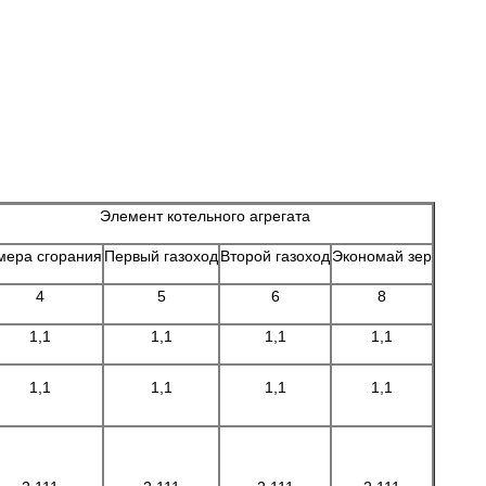
Элемент котельного агрегата
мера сгорания
Первый газоход
Второй газоход
Экономай зер
4
5
6
8
1,1
1,1
1,1
1,1
1,1
1,1
1,1
1,1