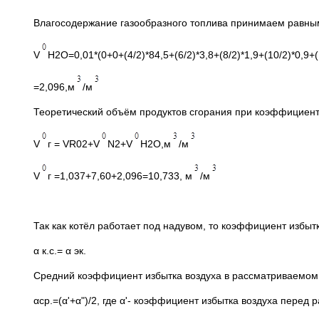
Влагосодержание газообразного топлива принимаем равным 
V
H2O=0,01*(0+0+(4/2)*84,5+(6/2)*3,8+(8/2)*1,9+(10/2)*0,9+
=2,096,м
/м
Теоретический объём продуктов сгорания при коэффициенте
V
г = VR02+V
N2+V
H2O,м
/м
V
г =1,037+7,60+2,096=10,733, м
/м
Так как котёл работает под надувом, то коэффициент избы
α к.с.= α эк.
Средний коэффициент избытка воздуха в рассматриваемом 
αср.=(α'+α")/2, где α'- коэффициент избытка воздуха перед