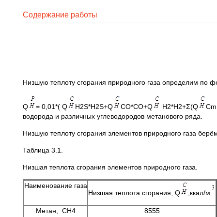
Содержание работы
Низшую теплоту сгорания природного газа определим по 
Q
= 0,01*( Q
H2S*H2S+Q
CO*CO+Q
H2*H2+Σ(Q
Cm
водорода и различных углеводородов метанового ряда.
Низшую теплоту сгорания элементов природного газа берём
Таблица 3.1.
Низшая теплота сгорания элементов природного газа.
Наименование газа
Низшая теплота сгорания, Q
,ккал/м
Метан, CH4
8555