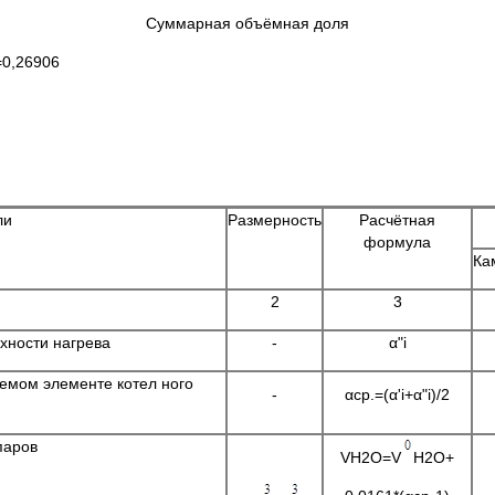
Суммарная объёмная доля
26906
ли
Размерность
Расчётная
формула
Ка
2
3
хности нагрева
-
α"i
емом элементе котел ного
-
αср.=(α'i+α"i)/2
паров
VH2O=V
H2O+