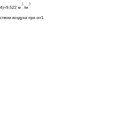
,4)=9,522 м
/м
твом воздуха при α=1.