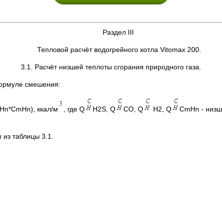
Раздел III
Тепловой расчёт водогрейного котла Vitomax 200.
3.1. Расчёт низшей теплоты сгорания природного газа.
формуле смешения:
Hn*CmHn), ккал/м
, где Q
H2S, Q
CO, Q
H2, Q
CmHn - низш
 из таблицы 3.1.