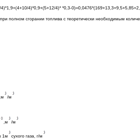
/4)*1,9+(4+10/4)*0,9+(5+12/4)* *0,3-0)=0,0476*(169+13,3+9,5+5,85+2
при полном сгорании топлива с теоретически необходимым количес
,м
/м
,м
/м
к 1м
сухого газа, г/м