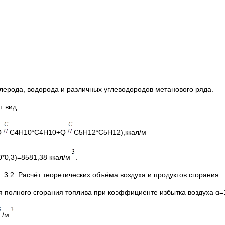
лерода, водорода и различных углеводородов метанового ряда.
 вид:
Q
C4H10*C4H10+Q
C5H12*C5H12),ккал/м
*0,3)=8581,38 ккал/м
.
3.2. Расчёт теоретических объёма воздуха и продуктов сгорания.
я полного сгорания топлива при коэффициенте избытка воздуха α=
/м