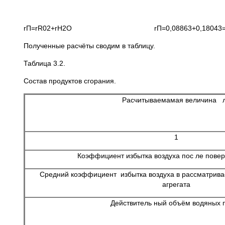
rП=rR02+rH2O rП=0,08863+0,18043=0,
Полученные расчёты сводим в таблицу.
Таблица 3.2.
Состав продуктов сгорания.
Расчитываемамая величина 
1
Коэффициент избытка воздуха пос ле повер
Средний коэффициент избытка воздуха в рассматрива
агрегата
Действитель ный объём водяных 