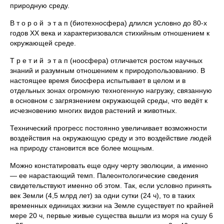
природную среду.
В т о р о й э т а п (биотехносфера) длился условно до 80-х
годов ХХ века и характеризовался стихийным отношением к
окружающей среде.
Т р е т и й э т а п (ноосфера) отличается ростом научных
знаний и разумным отношением к природопользованию. В
настоящее время биосфера испытывает в целом и в
отдельных зонах огромную техногенную нагрузку, связанную
в основном с загрязнением окружающей среды, что ведёт к
исчезновению многих видов растений и животных.
Технический прогресс постоянно увеличивает возможности
воздействия на окружающую среду и это воздействие людей
на природу становится все более мощным.
Можно констатировать еще одну черту эволюции, а именно
— ее нарастающий темп. Палеонтологические сведения
свидетельствуют именно об этом. Так, если условно принять
век Земли (4,5 млрд лет) за одни сутки (24 ч), то в таких
временных единицах жизни на Земле существует по крайней
мере 20 ч, первые живые существа вышли из моря на сушу 6