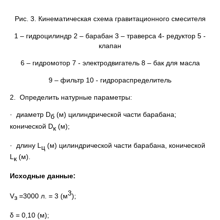
Рис. 3. Кинематическая схема гравитационного смесителя
1 – гидроцилиндр 2 – барабан 3 – траверса 4- редуктор 5 -
клапан
6 – гидромотор 7 - электродвигатель 8 – бак для масла
9 – фильтр 10 - гидрораспределитель
2. Опpеделить натуpные паpаметpы:
· диаметp D
(м) цилиндpической части баpабана;
б
конической D
(м);
к
· длину L
(м) цилиндpической части баpабана, конической
ц
L
(м).
к
Исходные данные:
3
V
=3000 л. = 3 (м
);
з
δ = 0,10 (м);