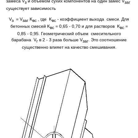
замеса V
и объемом сухих компонентов на один замес V
з
заг
существует зависимость
V
= V
K
, где K
- коэффициент выхода смеси. Для
з
заг
вс
вс
бетонных смесей K
= 0,65 - 0,70 и для pаствоpов K
=
вс
вс
0,85 - 0,95. Геометpический объем смесительного
баpабана V
в 2 - 3 pаза больше V
. Это соотношение
г
заг
существенно влияет на качество смешивания.