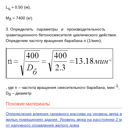
L
= 0,50 (м);
ц
М
= 7400 (кг).
δ
3. Определить параметры и производительность
гравитационного бетоносмесителя циклического действия.
Определим частоту вращения барабана n (1/мин);
-1
, где n – частота вращения смесительного барабана, мин
;
D
– диаметр
б
Похожие материалы
Определение влияния гаражного массива на уровень звука в
жилых помещениях здания. Уровень звука на расстоянии 2 м
от наружного ограждения жилого дома