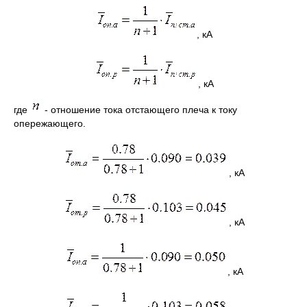
, кА
, кА
где
- отношение тока отстающего плеча к току
опережающего.
, кА
, кА
, кА