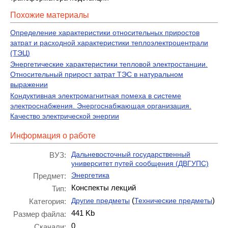
Похожие материалы
Определение характеристики относительных приростов
затрат и расходной характеристики теплоэлектроцентрали
(ТЭЦ)
Энергетические характеристики тепловой электростанции.
Относительный прирост затрат ТЭС в натуральном
выражении
Кондуктивная электромагнитная помеха в системе
электроснабжения. Энергоснабжающая организация.
Качество электрической энергии
Информация о работе
Дальневосточный государственный
ВУЗ:
университет путей сообщения (ДВГУПС)
Энергетика
Предмет:
Конспекты лекций
Тип:
(
)
Другие предметы
Технические предметы
Категория:
441 Kb
Размер файла:
0
Скачали: