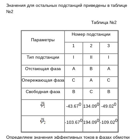
Значения для остальных подстанций приведены в таблице
№2
Таблица №2
Номер подстанции
Параметры
1
2
3
Тип подстанции
I
II
I
Отстающая фаза
А
В
А
Опережающая фаза
С
А
С
Свободная фаза
В
С
В
0
0
0
-43.67
134.09
-49.02
0
0
0
-103.67
194.09
-109.02
Определяем значения эффективных токов в фазах обмотки