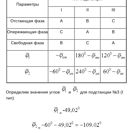
Параметры
I
II
III
Отстающая фаза
А
В
С
Опережающая фаза
С
А
В
Свободная фаза
В
С
А
Определим значения углов
и
для подстанции №3 (I
тип):
=
=