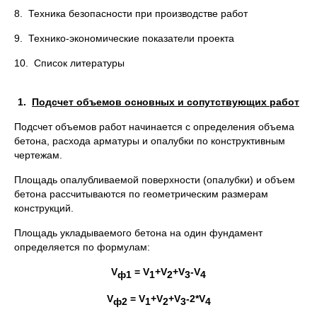
8. Техника безопасности при производстве работ
9. Технико-экономические показатели проекта
10. Список литературы
1.
Подсчет объемов основных и сопутствующих работ
Подсчет объемов работ начинается с определения объема
бетона, расхода арматуры и опалубки по конструктивным
чертежам.
Площадь опалубливаемой поверхности (опалубки) и объем
бетона рассчитываются по геометрическим размерам
конструкций.
Площадь укладываемого бетона на один фундамент
определяется по формулам:
V
=
V
+V
+V
-V
ф1
1
2
3
4
V
=
V
+V
+V
-2*V
ф2
1
2
3
4