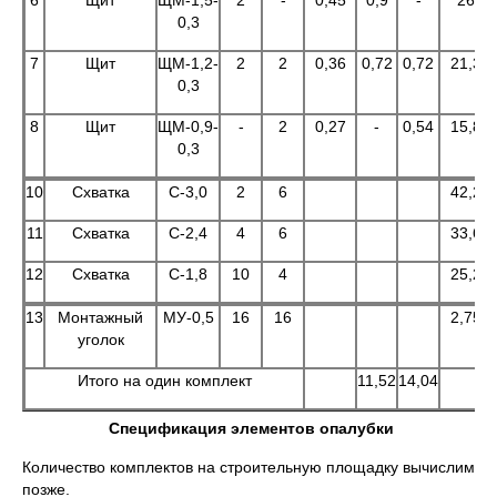
6
Щит
ЩМ-1,5-
2
-
0,45
0,9
-
26
0,3
7
Щит
ЩМ-1,2-
2
2
0,36
0,72
0,72
21,3
0,3
8
Щит
ЩМ-0,9-
-
2
0,27
-
0,54
15,8
0,3
10
Схватка
С-3,0
2
6
42,2
11
Схватка
С-2,4
4
6
33,6
12
Схватка
С-1,8
10
4
25,2
13
Монтажный
МУ-0,5
16
16
2,75
уголок
Итого на один комплект
11,52
14,04
Спецификация элементов опалубки
Количество комплектов на строительную площадку вычислим
позже.