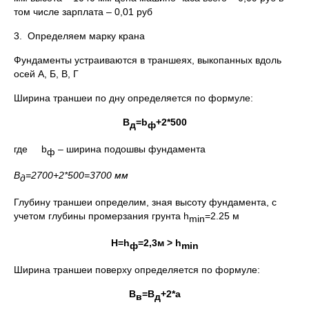
том числе зарплата – 0,01 руб
3. Определяем марку крана
Фундаменты устраиваются в траншеях, выкопанных вдоль
осей А, Б, В, Г
Ширина траншеи по дну определяется по формуле:
B
=
b
+2*500
д
ф
где b
– ширина подошвы фундамента
ф
B
=2700+2*500=3700 мм
д
Глубину траншеи определим, зная высоту фундамента, с
учетом глубины промерзания грунта h
=2.25 м
min
H=h
=2,3м
> h
ф
min
Ширина траншеи поверху определяется по формуле:
B
=В
+2*а
в
д