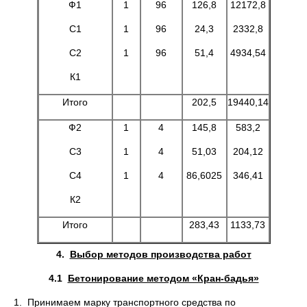
Ф1
1
96
126,8
12172,8
С1
1
96
24,3
2332,8
С2
1
96
51,4
4934,54
К1
Итого
202,5
19440,14
Ф2
1
4
145,8
583,2
С3
1
4
51,03
204,12
С4
1
4
86,6025
346,41
К2
Итого
283,43
1133,73
4.
Выбор методов производства работ
4.1
Бетонирование методом «Кран-бадья»
1. Принимаем марку транспортного средства по