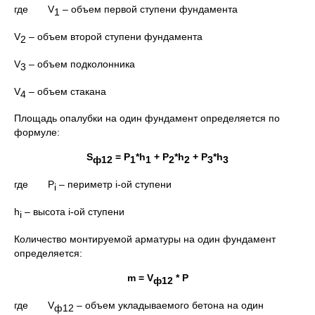
где V
– объем первой ступени фундамента
1
V
– объем второй ступени фундамента
2
V
– объем подколонника
3
V
– объем стакана
4
Площадь опалубки на один фундамент определяется по
формуле:
S
=
P
*h
+ P
*h
+ P
*h
ф12
1
1
2
2
3
3
где P
– периметр i-ой ступени
i
h
– высота i-ой ступени
i
Количество монтируемой арматуры на один фундамент
определяется:
m = V
* P
ф
12
где V
– объем укладываемого бетона на один
ф12