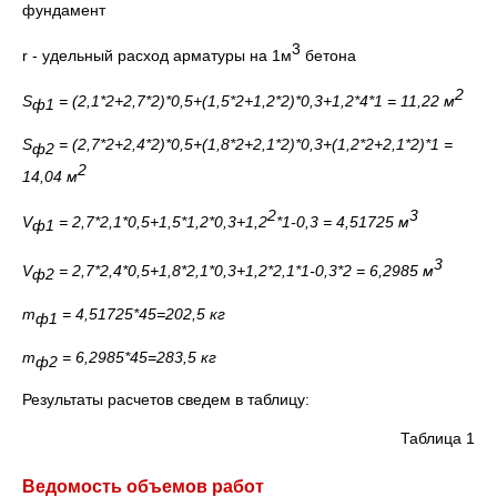
фундамент
3
r - удельный расход арматуры на 1м
бетона
2
S
= (2,1*2+2,7*2)*0,5+(1,5*2+1,2*2)*0,3+1,2*4*1 = 11,22 м
ф1
S
= (2,7*2+2,4*2)*0,5+(1,8*2+2,1*2)*0,3+(1,2*2+2,1*2)*1 =
ф2
2
14,04 м
2
3
V
=
2,7*2,1*0,5+1,5*1,2*0,3+1,2
*1-0,3 = 4,51725 м
ф1
3
V
=
2,7*2,4*0,5+1,8*2,1*0,3+1,2*2,1*1-0,3*2 = 6,2985 м
ф2
m
= 4,51725*45=202,5 кг
ф1
m
= 6,2985*45=283,5 кг
ф2
Результаты расчетов сведем в таблицу:
Таблица 1
Ведомость объемов работ