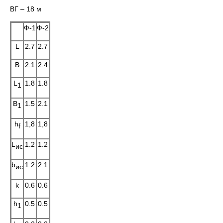
ВГ – 18 м
Ф-1
Ф-2
L
2.7
2.7
B
2.1
2.4
L
1.8
1.8
1
B
1.5
2.1
1
h
1,8
1,8
f
L
1.2
1.2
ис
b
1.2
2.1
ис
k
0.6
0.6
h
0.5
0.5
1