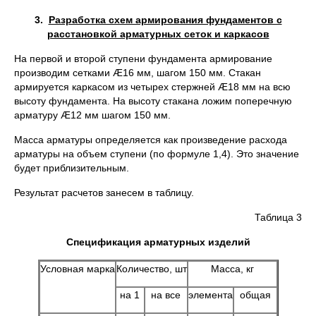
3.
Разработка схем армирования фундаментов с
расстановкой арматурных сеток и каркасов
На первой и второй ступени фундамента армирование
производим сетками Æ16 мм, шагом 150 мм. Стакан
армируется каркасом из четырех стержней Æ18 мм на всю
высоту фундамента. На высоту стакана ложим поперечную
арматуру Æ12 мм шагом 150 мм.
Масса арматуры определяется как произведение расхода
арматуры на объем ступени (по формуле 1,4). Это значение
будет приблизительным.
Результат расчетов занесем в таблицу.
Таблица 3
Спецификация арматурных изделий
Условная марка
Количество, шт
Масса, кг
на 1
на все
элемента
общая