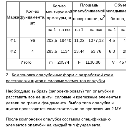
Площадь
Объем
Кол-во
опалубливаемой
укладываемо
Кол-во
монтируемой
2
3
Марка
фундамента,
арматуры, кг
поверхности, м
бетона, м
шт.
на 1
на все
на 1
на все
на 1
на вс
Ф1
96
202,5
19440
11,22
1077,12
4,5
432
Ф2
4
283,5
1134
13,44
53,76
6,3
25,2
Итого
m = 20574
F = 1130,88
V = 457,2
2.
Компоновка опалубочных форм с разработкой схем
расстановки щитов и силовых элементов опалубки
Необходимо выбрать (запроектировать) тип опалубки и
расставить все ее щиты, силовые и крепежные элементы и
детали по граням фундамента. Выбор типа опалубки и
щитов производится самостоятельно по приложению 2 МУ.
После компоновки опалубки составим спецификацию
элементов опалубки на каждый тип фундамента.