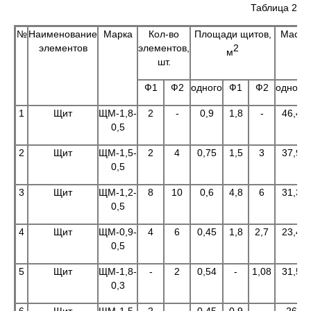
Таблица 2
№
Наименование
Марка
Кол-во
Площади щитов,
Массы
элементов
элементов,
2
м
шт.
Ф1
Ф2
одного
Ф1
Ф2
одного
1
Щит
ЩМ-1,8-
2
-
0,9
1,8
-
46,4
0,5
2
Щит
ЩМ-1,5-
2
4
0,75
1,5
3
37,9
0,5
3
Щит
ЩМ-1,2-
8
10
0,6
4,8
6
31,3
0,5
4
Щит
ЩМ-0,9-
4
6
0,45
1,8
2,7
23,4
0,5
5
Щит
ЩМ-1,8-
-
2
0,54
-
1,08
31,5
0,3