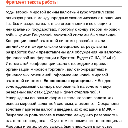
Фрагмент текста работы
годы второй мировой войны валютный курс утратил свою
активную роль в международных экономических отношениях.
Т.к. были введены валютные ограничения в воюющих и
нейтральных государствах, поэтому к концу второй мировой
войны кризис Генуэзской валютной системы был очевиден.
Концепции новой валютной системы разрабатывали
английские и американские специалисты, результаты
разработок были представлены для обсуждения на валютно-
финансовой конференции в Бреттон-Вудсе (США, 1944 г.).
Итогом этой конференции стало отверждение правил
организации мировой торговли, валютно-кредитных и
финансовых отношений, оформление новой мировой
валютной системы.
Ее основные принципы:
• Введен
золотодевизный стандарт, основанный на золоте и двух
резервных валютах (Доллар и фунт стерлингах), •
Утверждены основные формы использования золота как
основа мировой валютной системы, а именно:
-
Сохранены
золотые паритеты валют и введена их фиксация в МВФ,
-
Закреплена роль золота в качестве междун-го резервного и
платежного средства, - С учетом экономического потенциала
Америки и ее золотого запаса был утвержден в качестве