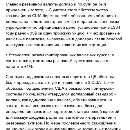
главной резервной валюты доллар и по сути он был
приравнен к золоту, - С учетом этого обстоятельство
казначейство США берет на себя обязанность обменивать
доллары на золото иностранным ЦБ и правительственным
учреждениям по официальной цене, установленной в 1934
году равной 35$ за одну тройскую унцию. • Фиксированные
валютные паритеты, выраженные в долларах стали основой
для курсового соотношения валют и их конвертации
• Установлен режим фиксированных валютных курсов, в
соответствии, с котором рыночный курс отклонялся от
паритета ±1%.
С целью поддержания валютных паритетов ЦБ обязаны
были проводить валютную интервенцию в $ США. Таким
образом, под давлением США в рамках бреттон-вудской
системы по существу утвердился долларовый стандарт, и
доллар, как единственная валюта, обменивавшаяся на
золото, стала использоваться в качестве базы для
определения валютных паритетов, стал основной валютой
для международных расчетов, валютной интервенцией и
резервных активов. По мере послевоенного становления
национальных экономик изменились конкурентные позиции