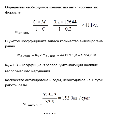
Определим необходимое количество антипирогена по
формуле
m
=
антип.
С учетом коэффициента запаса количество антипирогена
равно
m
= К
х m
= 4411 х 1,3 = 5734,3 кг.
антип.
з
антип.
К
= 1.3 – коэффициент запаса, учитывающий наличие
з
геологического нарушения.
Количество антипирогена и воды, необходимое на 1 сутки
работы лавы
M΄
=
антип.