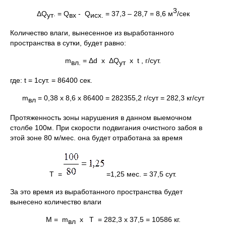
3
ΔQ
. = Q
- Q
= 37,3 – 28,7 = 8,6 м
/сек
ут
вх
исх.
Количество влаги, вынесенное из выработанного
пространства в сутки, будет равно:
m
= Δd х ΔQ
х t , г/сут.
вл.
ут
где: t = 1сут. = 86400 сек.
m
= 0,38 х 8,6 х 86400 = 282355,2 г/сут = 282,3 кг/сут
вл
Протяженность зоны нарушения в данном выемочном
столбе 100м. При скорости подвигания очистного забоя в
этой зоне 80 м/мес. она будет отработана за время
Т =
=1,25 мес. = 37,5 сут.
За это время из выработанного пространства будет
вынесено количество влаги
М = m
х Т = 282,3 х 37,5 = 10586 кг.
вл