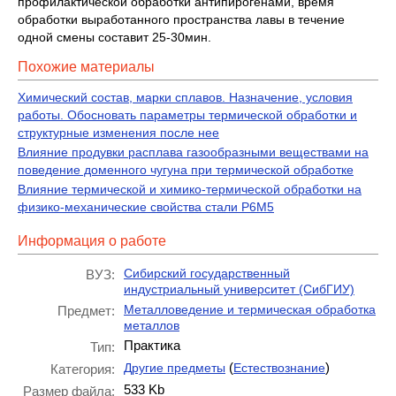
профилактической обработки антипирогенами, время
обработки выработанного пространства лавы в течение
одной смены составит 25-30мин.
Похожие материалы
Химический состав, марки сплавов. Назначение, условия
работы. Обосновать параметры термической обработки и
структурные изменения после нее
Влияние продувки расплава газообразными веществами на
поведение доменного чугуна при термической обработке
Влияние термической и химико-термической обработки на
физико-механические свойства стали Р6М5
Информация о работе
Сибирский государственный
ВУЗ:
индустриальный университет (СибГИУ)
Металловедение и термическая обработка
Предмет:
металлов
Практика
Тип:
(
)
Другие предметы
Естествознание
Категория:
533 Kb
Размер файла: