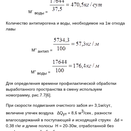
M΄
=
воды
Количество антипирогена и воды, необходимое на 1м отхода
лавы
M"
=
антип
M"
=
воды
Для определения времени профилактической обработки
выработанного пространства в смену используем
номограмму, рис.7.7[6].
При скорости подвигания очистного забоя и= 3,1м/сут.,
3
величине утечек воздуха ΔQ
= 8,6 м
/сек., разности
ут
влагосодержаний в поступающей и исходящей струях Δd =
0,38 г/кг и длине полосы Н = 20-30м, отработанной без