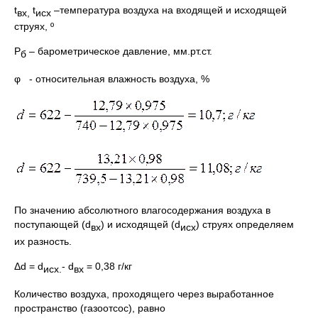
t
t
–температура воздуха на входящей и исходящей
вх,
исх
струях, º
Р
– барометрическое давление, мм.рт.ст.
б
φ - относительная влажность воздуха, %
По значению абсолютного влагосодержания воздуха в
поступающей (d
) и исходящей (d
) струях определяем
вх
исх
их разность.
Δd = d
- d
= 0,38 г/кг
исх.
вх
Количество воздуха, проходящего через выработанное
пространство (газоотсос), равно