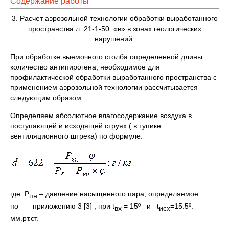
Содержание работы
3. Расчет аэрозольной технологии обработки выработанного
пространства л. 21-1-50 «в» в зонах геологических
нарушений.
При обработке выемочного столба определенной длины
количество антипирогена, необходимое для
профилактической обработки выработанного пространства с
применением аэрозольной технологии рассчитывается
следующим образом.
Определяем абсолютное влагосодержание воздуха в
поступающей и исходящей струях ( в тупике
вентиляционного штрека) по формуле:
где: Р
– давление насыщенного пара, определяемое
пн
по приложению 3 [3] ; при t
= 15º и t
=15.5º.
вх
исх
мм.рт.ст.