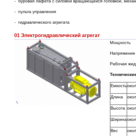
- буровая лафета с силовой вращающейся головкой, механ
- пульта управления
- гидравлического агрегата
01 Электрогидравлический агрегат
Мощн
Напряжение
Рабочая жидк
Технически
Емкость
око
Длина
окол
Высота
окол
Ширина
окол
Вес
окол