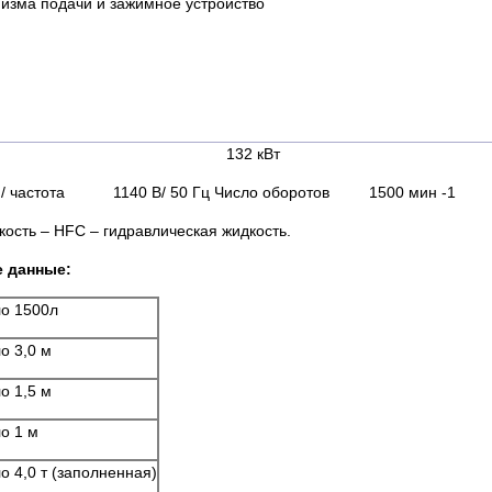
изма подачи и зажимное устройство
ость 132 кВт
 / частота 1140 В/ 50 Гц Число оборотов 1500 мин -1
ость – HFC – гидравлическая жидкость.
е данные:
ло 1500л
о 3,0 м
о 1,5 м
о 1 м
о 4,0 т (заполненная)