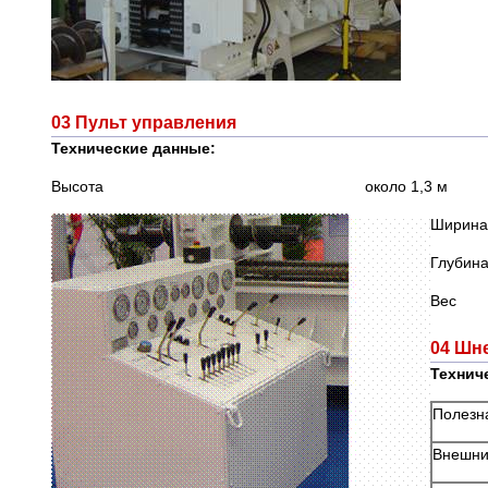
03 Пульт управления
Технические данные:
Высота около 1,3 м
Ши
Гл
Ве
04 Шн
Технич
Полезн
Внешни