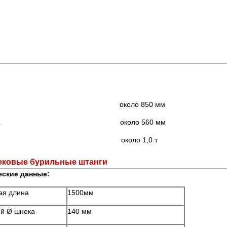
рина около 850 мм
убина около 560 мм
с около 1,0 т
ековые бурильные штанги
еские данные:
ая длина
1500мм
й Ø шнека
140 мм