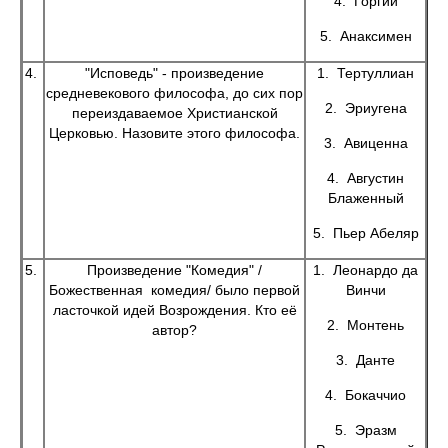
4. Горгий
5. Анаксимен
4.
"Исповедь" - произведение
1. Тертуллиан
средневекового философа, до сих пор
2. Эриугена
переиздаваемое Христианской
Церковью. Назовите этого философа.
3. Авиценна
4. Августин
Блаженный
5. Пьер Абеляр
5.
Произведение "Комедия" /
1. Леонардо да
Божественная комедия/ было первой
Винчи
ласточкой идей Возрождения. Кто её
2. Монтень
автор?
3. Данте
4. Бокаччио
5. Эразм