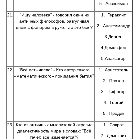
5. Анаксимен
21.
"Ищу человека" - говорил один из
1. Гераклит
античных философов, разгуливая
2. Анаксимандр
днём с фонарём в руке. Кто это был?
3.Диоген
4.Демосфен
5.Анаксагор
22.
"Всё есть число" - Кто автор такого
1. Аристотель
«математического» понимания бытия?
2. Платон
3. Пифагор
4. Горгий
5. Продик
23.
Кто из античных мыслителей отразил
1. Сократ
диалектичность мира в словах: "Всё
2. Демокрит
течет, всё изменяется"?