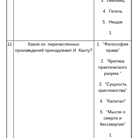
3. Лейбниц
4. Гегель
5. Ницше
1.
11.
Какое из перечисленных
1. "Философия
произведений принадлежит И. Канту?
права"
2. "Критика
практического
разума "
3. "Сущность
христианства"
4. "Капитал"
5. "Мысли о
смерти и
бессмертии"
1.