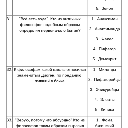
5. Зенон
31.
"Всё есть вода". Кто из античных
1. Анаксимен
философов подобным образом
2. Анаксимандр
определил первоначало бытия?
3. Фалес
4. Пифагор
5. Демокрит
32.
К философам какой школы относился
1. Милетцы
знаменитый Диоген, по преданию,
2. Пифагорейцы
живший в бочке
3. Эпикурейцы
4. Элеаты
5. Киники
33.
"Верую, потому что абсурдно" Кто из
1. Фома
философов таким образом выразил
Аквинский