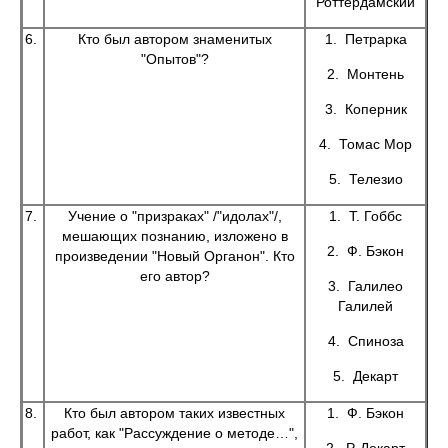
Роттердамский
6.
Кто был автором знаменитых
1. Петрарка
"Опытов"?
2. Монтень
3. Коперник
4. Томас Мор
5. Телезио
7.
Учение о "призраках" /"идолах"/,
1. Т. Гоббс
мешающих познанию, изложено в
2. Ф. Бэкон
произведении "Новый Органон". Кто
его автор?
3. Галилео
Галилей
4. Спиноза
5. Декарт
8.
Кто был автором таких известных
1. Ф. Бэкон
работ, как "Рассуждение о методе…",