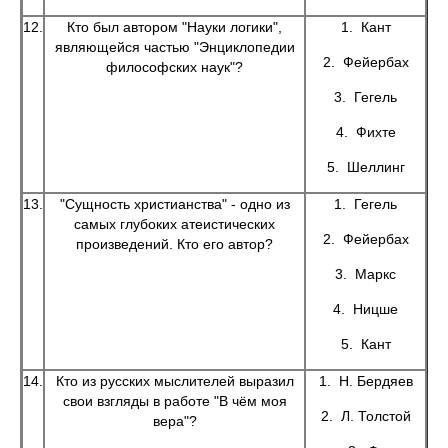
12.
Кто был автором "Науки логики",
1. Кант
являющейся частью "Энциклопедии
2. Фейербах
философских наук"?
3. Гегель
4. Фихте
5. Шеллинг
13.
"Сущность христианства" - одно из
1. Гегель
самых глубоких атеистических
2. Фейербах
произведений. Кто его автор?
3. Маркс
4. Ницше
5. Кант
14.
Кто из русских мыслителей выразил
1. Н. Бердяев
свои взгляды в работе "В чём моя
2. Л. Толстой
вера"?