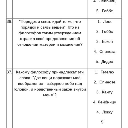
4. Лейбниц
5. Гоббс
36.
"Порядок и связь идей те же, что
1. Локк
порядок и связь вещей". Кто из
2. Гоббс
философов таким утверждением
отразил своё представление об
3. Бэкон
отношении материи и мышления?
4. Спиноза
5. Дидро
37.
Какому философу принадлежат эти
1. Гегелю
слова: "Две вещи поражают моё
2. Спинозе
воображение - звёздное небо над
головой, и нравственный закон внутри
3. Канту
меня"?
4. Лейбницу
4. Локку
5.