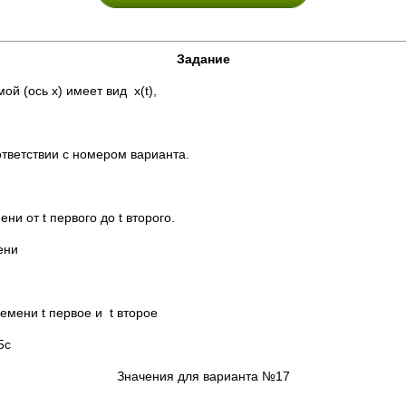
Задание
й (ось х) имеет вид х(t),
тветствии с номером варианта.
и от t первого до t второго.
ени
емени t первое и t второе
5с
Значения для варианта №17