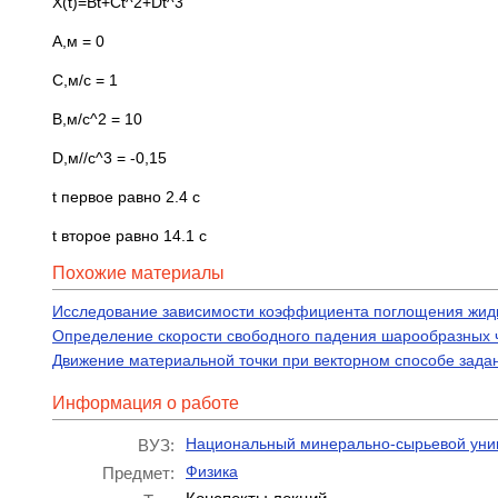
Х(t)=Вt+Ct^2+Dt^3
A,м = 0
C,м/с = 1
B,м/с^2 = 10
D,м//с^3 = -0,15
t первое равно 2.4 c
t второе равно 14.1 с
Похожие материалы
Исследование зависимости коэффициента поглощения жидко
Определение скорости свободного падения шарообразных ч
Движение материальной точки при векторном способе зада
Информация о работе
Национальный минерально-сырьевой уни
ВУЗ:
Физика
Предмет: