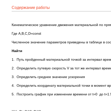
Содержание работы
Кинематическое уравнение движения материальной по прямо
Где А,В,С,D=const
Численное значение параметров приведены в таблице в соо
Найти
1. Путь пройденный материальной точкой за интервал времен
2. Определить путевую скорость V за тот же интервал врем
3. Определить среднее значение ускорения
4. Определить координату материальной точки в момент вр
5. Построить график при изменении времени от t=0 до t=1.