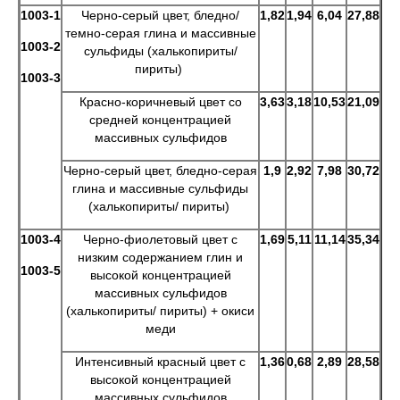
1003-1
Черно-серый цвет, бледно/
1,82
1,94
6,04
27,88
темно-серая глина и массивные
1003-2
сульфиды (халькопириты/
пириты)
1003-3
Красно-коричневый цвет со
3,63
3,18
10,53
21,09
средней концентрацией
массивных сульфидов
Черно-серый цвет, бледно-серая
1,9
2,92
7,98
30,72
глина и массивные сульфиды
(халькопириты/ пириты)
1003-4
Черно-фиолетовый цвет с
1,69
5,11
11,14
35,34
низким содержанием глин и
1003-5
высокой концентрацией
массивных сульфидов
(халькопириты/ пириты) + окиси
меди
Интенсивный красный цвет с
1,36
0,68
2,89
28,58
высокой концентрацией
массивных сульфидов