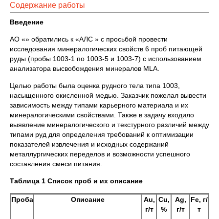
Содержание работы
Введение
АО «» обратились к «АЛС » с просьбой провести
исследования минералогических свойств 6 проб питающей
руды (пробы 1003-1 по 1003-5 и 1003-7) с использованием
анализатора высвобождения минералов MLA.
Целью работы была оценка рудного тела типа 1003,
насыщенного окисленной медью. Заказчик пожелал вывести
зависимость между типами карьерного материала и их
минералогическими свойствами. Также в задачу входило
выявление минералогического и текстурного различий между
типами руд для определения требований к оптимизации
показателей извлечения и исходных содержаний
металлургических переделов и возможности успешного
составления смеси питания.
Таблица 1 Список проб и их описание
Проба
Описание
Au
,
Cu
,
Ag
,
Fe
, г/
г/т
%
г/т
т