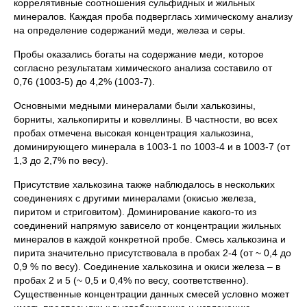
коррелятивные соотношения сульфидных и жильных
минералов. Каждая проба подверглась химическому анализу
на определение содержаний меди, железа и серы.
Пробы оказались богаты на содержание меди, которое
согласно результатам химического анализа составило от
0,76 (1003-5) до 4,2% (1003-7).
Основными медными минералами были халькозины,
борниты, халькопириты и ковеллины. В частности, во всех
пробах отмечена высокая концентрация халькозина,
доминирующего минерала в 1003-1 по 1003-4 и в 1003-7 (от
1,3 до 2,7% по весу).
Присутствие халькозина также наблюдалось в нескольких
соединениях с другими минералами (окисью железа,
пиритом и стриговитом). Доминирование какого-то из
соединений напрямую зависело от концентрации жильных
минералов в каждой конкретной пробе. Смесь халькозина и
пирита значительно присутствовала в пробах 2-4 (от ~ 0,4 до
0,9 % по весу). Соединение халькозина и окиси железа – в
пробах 2 и 5 (~ 0,5 и 0,4% по весу, соответственно).
Существенные концентрации данных смесей условно может