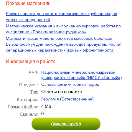
Похожие материалы
Расчет параметров сети технологических трубопроводов
угольных предприятий
Методические указания к выполнению курсовой работы по
дисциплине «Проектирование рудников»
Математические модели расчетов массовых балансов.
Вывод формул для нахождения выходов продуктов. Расчет
сепарационных характеристик (кривых эффективности)
Информация о работе
Национальный минерально-сырьевой
ВУЗ:
университет «Горный» (НМСУ «Горный»)
Основы физики горных пород
Предмет:
Отчеты по практике
Тип:
(
)
Геология
Естествознание
Категория:
4 Mb
Размер файла:
0
Скачали:
Скачать файл