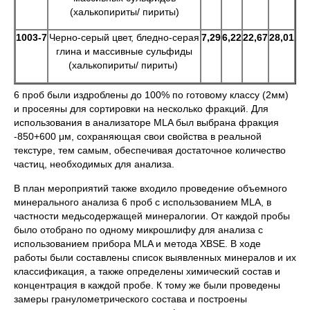
(халькопириты/ пириты)
1003-7
Черно-серый цвет, бледно-серая
7,29
6,22
22,67
28,01
глина и массивные сульфиды
(халькопириты/ пириты)
6 проб были издроблены до 100% по готовому классу (2мм)
и просеяны для сортировки на несколько фракций. Для
использования в анализаторе MLA был выбрана фракция
-850+600 μм, сохраняющая свои свойства в реальной
текстуре, тем самым, обеспечивая достаточное количество
частиц, необходимых для анализа.
В план мероприятий также входило проведение объемного
минерального анализа 6 проб с использованием MLA, в
частности медьсодержащей минералогии. От каждой пробы
было отобрано по одному микрошлифу для анализа с
использованием прибора MLA и метода XBSE. В ходе
работы были составлены список выявленных минералов и их
классификация, а также определены химический состав и
концентрация в каждой пробе. К тому же были проведены
замеры гранулометрического состава и построены