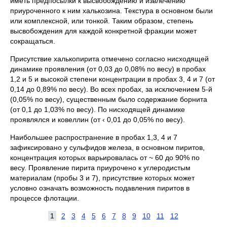
иметь предпосылки к высвобождению и извлечению
приуроченного к ним халькозина. Текстура в основном были
или комплексной, или тонкой. Таким образом, степень
высвобождения для каждой конкретной фракции может
сокращаться.
Присутствие халькопирита отмечено согласно нисходящей
динамике проявления (от 0,03 до 0,08% по весу) в пробах
1,2 и 5 и высокой степени концентрации в пробах 3, 4 и 7 (от
0,14 до 0,89% по весу). Во всех пробах, за исключением 5-й
(0,05% по весу), существенным было содержание борнита
(от 0,1 до 1,03% по весу). По нисходящей динамике
проявлялся и ковеллин (от ‹ 0,01 до 0,05% по весу).
Наибольшее распространение в пробах 1,3, 4 и 7
зафиксировано у сульфидов железа, в основном пиритов,
концентрация которых варьировалась от ~ 60 до 90% по
весу. Проявление пирита приурочено к углеродистым
материалам (пробы 3 и 7), присутствие которых может
условно означать возможность подавления пиритов в
процессе флотации.
1
2
3
4
5
6
7
8
9
10
11
12