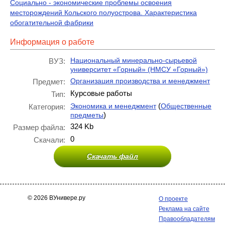
Социально - экономические проблемы освоения
месторождений Кольского полуострова. Характеристика
обогатительной фабрики
Информация о работе
Национальный минерально-сырьевой
ВУЗ:
университет «Горный» (НМСУ «Горный»)
Организация производства и менеджмент
Предмет:
Курсовые работы
Тип:
(
Экономика и менеджмент
Общественные
Категория:
)
предметы
324 Kb
Размер файла:
0
Скачали:
Скачать файл
© 2026 ВУнивере.ру
О проекте
Реклама на сайте
Правообладателям