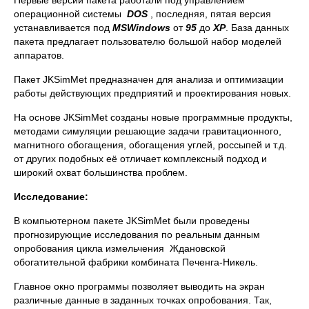
Первые версии пакета работали под управлением
операционной системы
DOS
, последняя, пятая версия
устанавливается под
MS
Windows
от
95
до
XP
. База данных
пакета предлагает пользователю большой набор моделей
аппаратов.
Пакет JKSimMet предназначен для анализа и оптимизации
работы действующих предприятий и проектирования новых.
На основе JKSimMet созданы новые программные продукты,
методами симуляции решающие задачи гравитационного,
магнитного обогащения, обогащения углей, россыпей и т.д.
от других подобных её отличает комплексный подход и
широкий охват большинства проблем.
Исследование:
В компьютерном пакете JKSimMet были проведены
прогнозирующие исследования по реальным данным
опробования цикла измельчения Ждановской
обогатительной фабрики комбината Печенга-Никель.
Главное окно программы позволяет выводить на экран
различные данные в заданных точках опробования. Так,