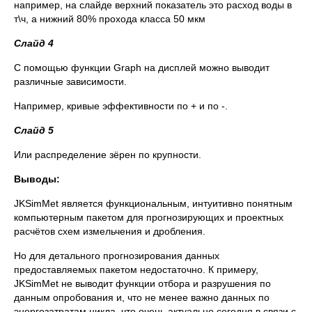
например, на слайде верхний показатель это расход воды в
т\ч, а нижний 80% прохода класса 50 мкм
Слайд 4
С помощью функции Graph на дисплей можно выводит
различные зависимости.
Например, кривые эффективности по + и по -.
Слайд 5
Или распределение зёрен по крупности.
Выводы:
JKSimMet является функциональным, интуитивно понятным
компьютерным пакетом для прогнозирующих и проектных
расчётов схем измельчения и дробления.
Но для детального прогнозирования данных
предоставляемых пакетом недостаточно. К примеру,
JKSimMet не выводит функции отбора и разрушения по
данным опробования и, что не менее важно данных по
энергозатратам цикла, что очень актуально сегодня в связи с