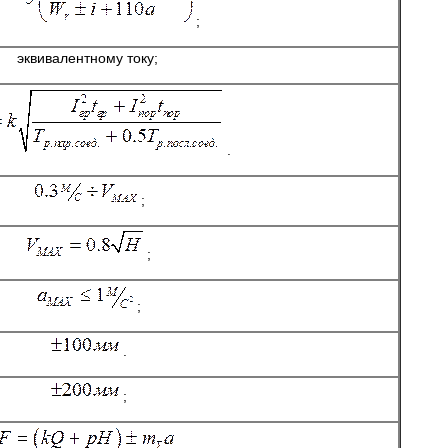
;
эквивалентному току;
.
;
;
;
.
;