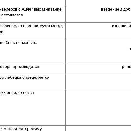
нвейеров с АДФР выравнивание
введением доб
ществляется
в распределение нагрузки между
отношени
ми
жно быть не меньше
вейера производится
реле
вой лебедки определяется
дки определяется
и относится к режиму