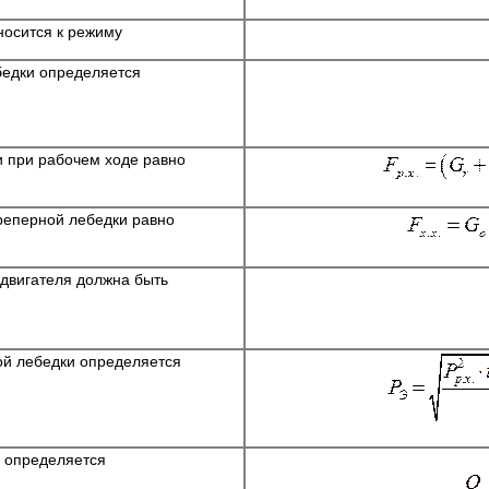
носится к режиму
бедки определяется
и при рабочем ходе равно
креперной лебедки равно
 двигателя должна быть
ой лебедки определяется
и определяется