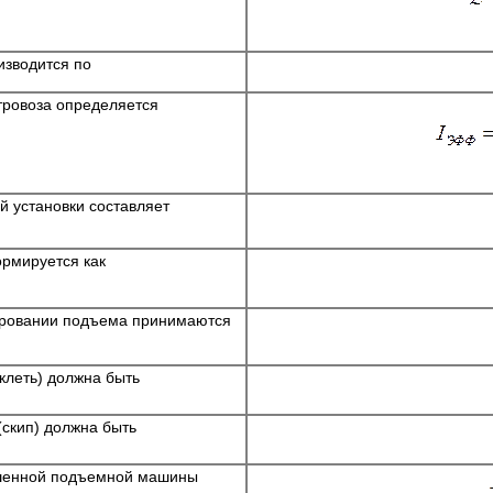
изводится по
тровоза определяется
й установки составляет
рмируется как
ировании подъема принимаются
клеть) должна быть
(скип) должна быть
ешенной подъемной машины