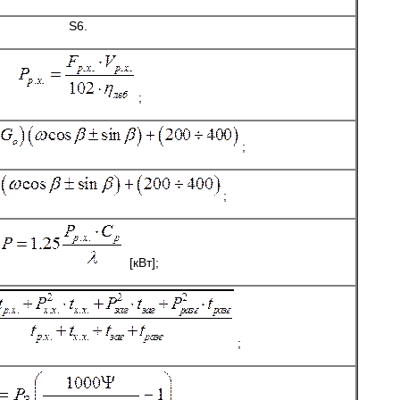
S6.
;
;
;
[кВт];
;