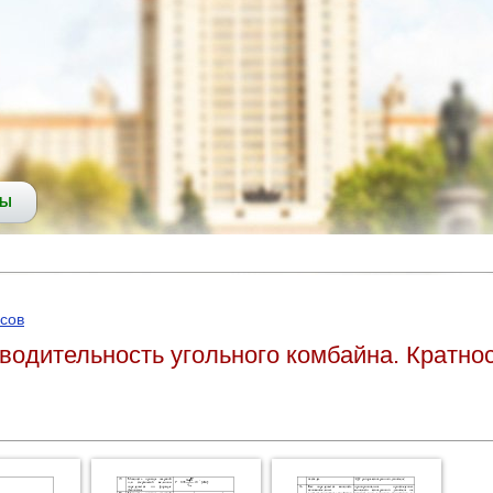
СЫ
сов
одительность угольного комбайна. Кратнос