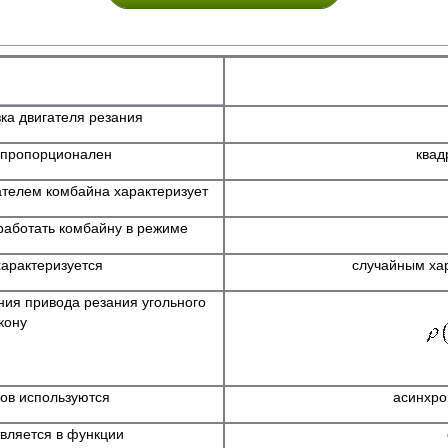
ка двигателя резания
а пропорционален
квад
ателем комбайна характеризует
работать комбайну в режиме
характеризуется
случайным ха
ния привода резания угольного
кону
нов используются
асинхро
вляется в функции