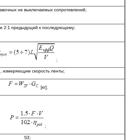
авочных не выключаемых сопротивлений;
е 2:1 предыдущий к последующему;
;
, измеряющим скорость ленты;
[кг];
;
S3;