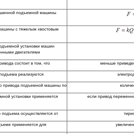
вешенной подъемной машины
машины с тяжелым хвостовым
подъемной установки машин
ронными двигателями
ивода состоит в том, что
меньше приведе
 подъема реализуются
электро
го привода подъемной машины по
количе
емной установки применяется
если привод переменно
о подъема осуществляется от
тири
одъеме применяется для
увеличен