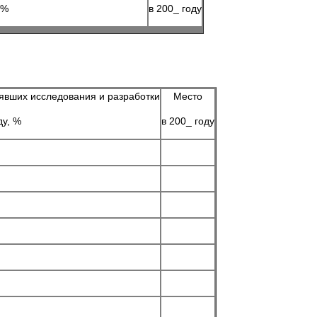
 %
в 200_ году
нявших исследования и разработки
Место
ду, %
в 200_ году