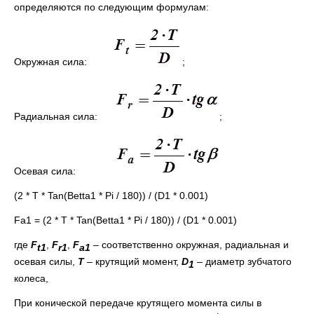
определяются по следующим формулам:
Окружная сила:
;
Радиальная сила:
;
Осевая сила:
(2 * T * Tan(Betta1 * Pi / 180)) / (D1 * 0.001)
Fa1 = (2 * T * Tan(Betta1 * Pi / 180)) / (D1 * 0.001)
где
F
,
F
,
F
– соответственно окружная, радиальная и
t1
r1
a1
осевая силы,
T
– крутящий момент,
D
– диаметр зубчатого
1
колеса,
При конической передаче крутящего момента силы в