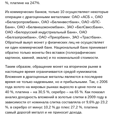
%, платине на 247%.
Из коммерческих банков, только 10 осуществляют некоторые
операции с драгоценными металлами: ОАО «АСБ », ОАО
«Белагропромбанк», ОАО «Белинвестбанк», ОАО «БПС-
Банк», ОАО «Белвнешэкономбанк», ЗАО «БелСвиссБанк»,
ОАО «Белорусский индустриальный Банк», ОАО
«Белгазпромбанк», ОАО «Приорбанк», ЗАО «Трастбанк».
Обратный выкуп монет у физических лиц не осуществляет
ни один коммерческий банк. Национальный банк принимает
обратно только монеты без вставок (голографических
картинок, камней, эмали) и по номинальной стоимости.
Таким образом, обращение монет на вторичном рынке в
настоящее время ограничивается средой нумизматов.
Вложения в драгоценные металлы являются в последнее
время не только надежными, но и прибыльными. Так, с 2006
года золото на мировых рынках выросло в цене почти на
40 %, платина – на 30,5 %, серебро – на 65 %. Как показал
анализ доходность вложений в золотые слитки в 2009 году в
зависимости от номинала слитка составляла от 9,6% до 23,2
%, в серебро от минус 10,2 % до плюс 27,2 %, платина
самый дорогой металл и не приносит дохода.