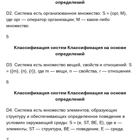
определений
D2. Система есть организованное множество: S = (орг, М),
где орг — оператор организации; М — какое-либо
множество.
5
Классификация систем Классификация на основе
определений
D3. Система есть множество вещей, свойств и отношений: S
= ({m}, {n}, {r}), где m — вещи, n — свойства, r — отношения.
6
Классификация систем Классификация на основе
определений
D4. Система есть множество элементов, образующих
структуру и обеспечивающих определенное поведение в
условиях окружающей среды: S = (e, ST, BE, E), где e —
элементы, ST — структура, BE — поведение, Е — среда.
7