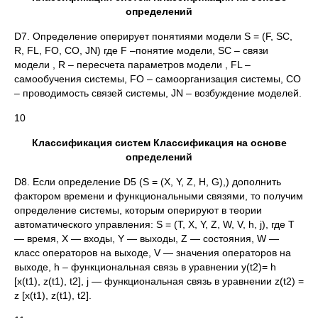
определений
D7. Определение оперирует понятиями модели S = (F, SC,
R, FL, FO, CO, JN) где F –понятие модели, SС – связи
модели , R – пересчета параметров модели , FL –
самообучения системы, FO – самоорганизация системы, СО
– проводимость связей системы, JN – возбуждение моделей.
10
Классификация систем Классификация на основе
определений
D8. Если определение D5 (S = (X, Y, Z, Н, G),) дополнить
фактором времени и функциональными связями, то получим
определение системы, которым оперируют в теории
автоматического управления: S = (Т, X, Y, Z, W, V, h, j), где Т
— время, X — входы, Y — выходы, Z — состояния, W —
класс операторов на выходе, V — значения операторов на
выходе, h – функциональная связь в уравнении y(t2)= h
[x(t1), z(t1), t2], j — функциональная связь в уравнении z(t2) =
z [x(t1), z(t1), t2].