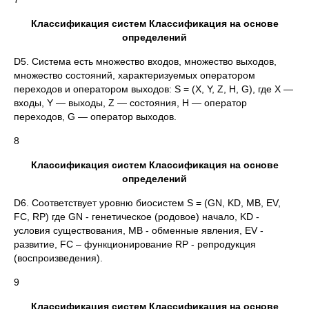
Классификация систем Классификация на основе
определений
D5. Система есть множество входов, множество выходов,
множество состояний, характеризуемых оператором
переходов и оператором выходов: S = (X, Y, Z, Н, G), где X —
входы, Y — выходы, Z — состояния, Н — оператор
переходов, G — оператор выходов.
8
Классификация систем Классификация на основе
определений
D6. Соответствует уровню биосистем S = (GN, KD, MB, EV,
FC, RP) где GN - генетическое (родовое) начало, KD -
условия существования, MB - обменные явления, EV -
развитие, FC – функционирование RP - репродукция
(воспроизведения).
9
Классификация систем Классификация на основе