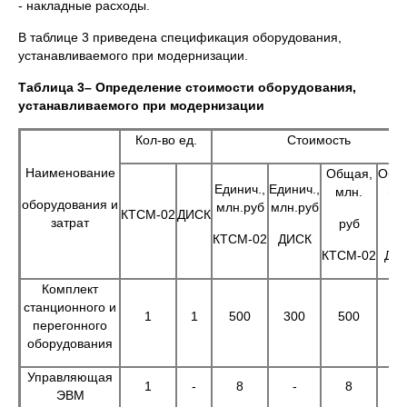
- накладные расходы.
В таблице 3 приведена спецификация оборудования,
устанавливаемого при модернизации.
Таблица 3– Определение стоимости оборудования,
устанавливаемого при модернизации
Кол-во ед.
Стоимость
Наименование
Общая,
Общ
Единич.,
Единич.,
млн.
мл
оборудования и
млн.руб
млн.руб
КТСМ-02
ДИСК
затрат
руб
ру
КТСМ-02
ДИСК
КТСМ-02
ДИ
Комплект
станционного и
1
1
500
300
500
30
перегонного
оборудования
Управляющая
1
-
8
-
8
-
ЭВМ