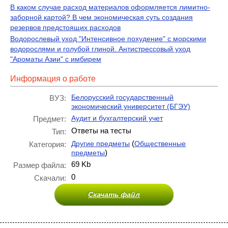
В каком случае расход материалов оформляется лимитно-
заборной картой? В чем экономическая суть создания
резервов предстоящих расходов
Водорослевый уход "Интенсивное похудение" с морскими
водорослями и голубой глиной. Антистрессовый уход
"Ароматы Азии" с имбирем
Информация о работе
Белорусский государственный
ВУЗ:
экономический университет (БГЭУ)
Аудит и бухгалтерский учет
Предмет:
Ответы на тесты
Тип:
(
Другие предметы
Общественные
Категория:
)
предметы
69 Kb
Размер файла:
0
Скачали:
Скачать файл