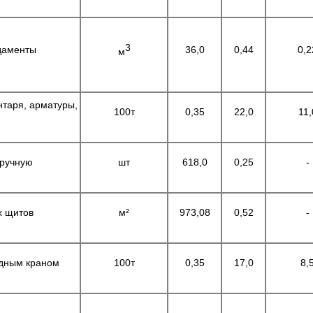
3
ндаменты
36,0
0,44
0,2
м
нтаря, арматуры,
100т
0,35
22,0
11,
вручную
шт
618,0
0,25
-
х щитов
м²
973,08
0,52
-
одным краном
100т
0,35
17,0
8,