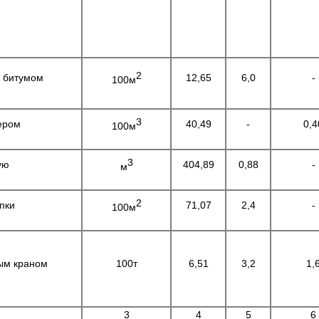
2
 битумом
12,65
6,0
-
100м
3
ером
40,49
-
0,4
100м
3
ую
404,89
0,88
-
м
2
пки
71,07
2,4
-
100м
ным краном
100т
6,51
3,2
1,
3
4
5
6