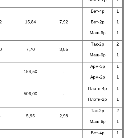
Бет-4р
1
2
15,84
7,92
Бет-2р
1
Маш-6р
1
Так-2р
2
0
7,70
3,85
Маш-6р
1
Арм-3р
1
154,50
-
Арм-2р
1
Плотн-4р
1
506,00
-
Плотн-2р
1
Так-2р
2
5
5,95
2,98
Маш-6р
1
Бет-4р
1