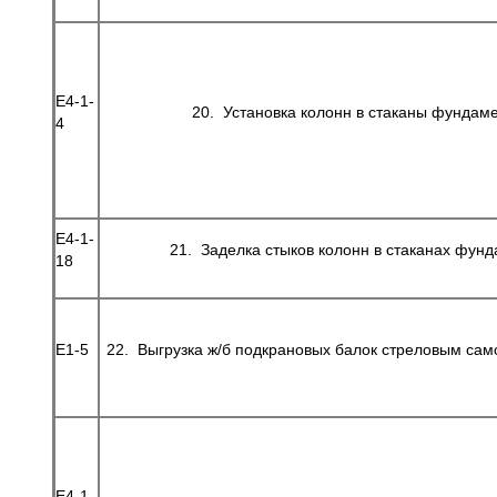
Е4-1-
20. Установка колонн в стаканы фундам
4
Е4-1-
21. Заделка стыков колонн в стаканах фун
18
Е1-5
22. Выгрузка ж/б подкрановых балок стреловым са
Е4-1-