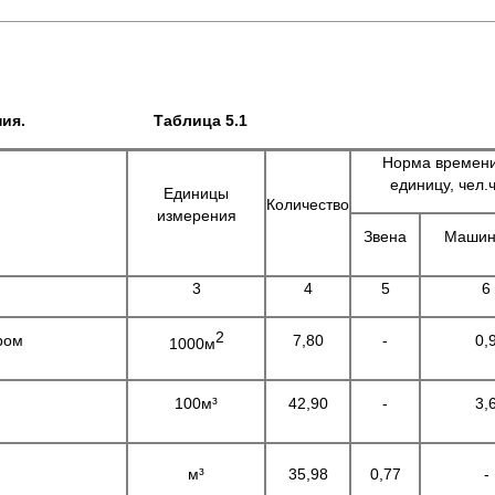
дению здания. Таблица 5.1
Норма времени
единицу, чел.
Единицы
Количество
измерения
Звена
Машин
3
4
5
6
2
ром
7,80
-
0,
1000м
100м³
42,90
-
3,
м³
35,98
0,77
-