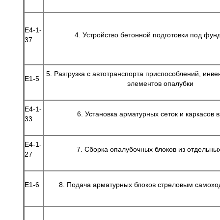
Е4-1-
4. Устройство бетонной подготовки под фу
37
5. Разгрузка с автотранспорта приспособлений, инве
Е1-5
элементов опалубки
Е4-1-
6. Установка арматурных сеток и каркасов 
33
Е4-1-
7. Сборка опалубочных блоков из отдельны
27
Е1-6
8. Подача арматурных блоков стреловым самох