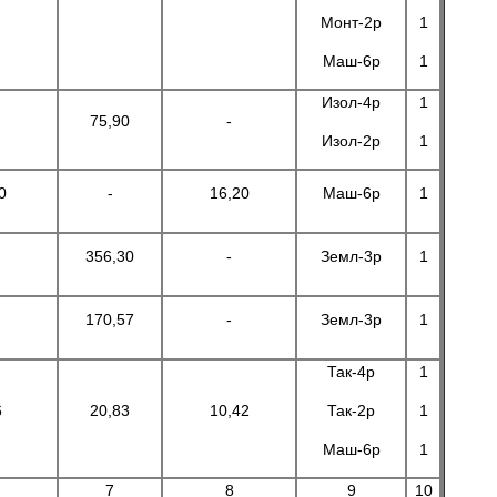
Монт-2р
1
Маш-6р
1
Изол-4р
1
75,90
-
Изол-2р
1
0
-
16,20
Маш-6р
1
356,30
-
Земл-3р
1
170,57
-
Земл-3р
1
Так-4р
1
6
20,83
10,42
Так-2р
1
Маш-6р
1
7
8
9
10