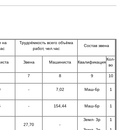
 на
Трудоёмкость всего объёма
Состав звена
час
работ, чел.час
Кол-
иста
Звена
Машиниста
Квалификация
во
7
8
9
10
9
-
7,02
Маш-6р
1
6
-
154,44
Маш-6р
1
Земл- 3р
1
27,70
-
Земл- 2р
1