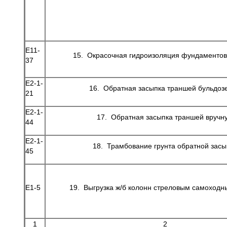
Е11-
15. Окрасочная гидроизоляция фундаментов
37
Е2-1-
16. Обратная засыпка траншей бульдоз
21
Е2-1-
17. Обратная засыпка траншей вручн
44
Е2-1-
18. Трамбование грунта обратной засы
45
Е1-5
19. Выгрузка ж/б колонн стреловым самоход
1
2