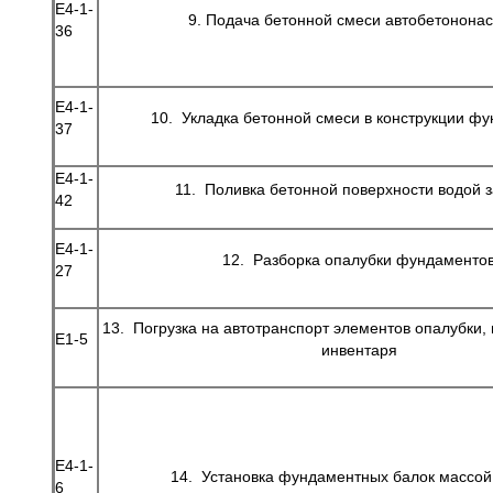
Е4-1-
9. Подача бетонной смеси автобетонона
36
Е4-1-
10. Укладка бетонной смеси в конструкции ф
37
Е4-1-
11. Поливка бетонной поверхности водой з
42
Е4-1-
12. Разборка опалубки фундаменто
27
13. Погрузка на автотранспорт элементов опалубки,
Е1-5
инвентаря
Е4-1-
14. Установка фундаментных балок массой 
6