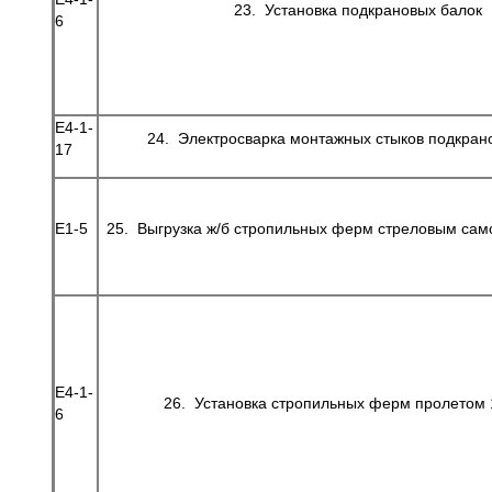
23. Установка подкрановых балок
6
Е4-1-
24. Электросварка монтажных стыков подкран
17
Е1-5
25. Выгрузка ж/б стропильных ферм стреловым са
Е4-1-
26. Установка стропильных ферм пролетом 
6