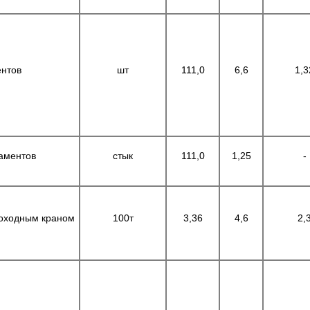
ентов
шт
111,0
6,6
1,3
даментов
стык
111,0
1,25
-
моходным краном
100т
3,36
4,6
2,