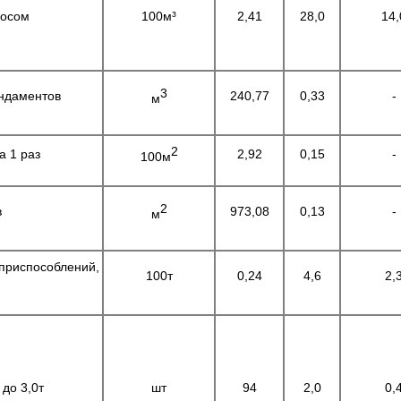
сосом
100м³
2,41
28,0
14,
3
ундаментов
240,77
0,33
-
м
2
а 1 раз
2,92
0,15
-
100м
2
в
973,08
0,13
-
м
 приспособлений,
100т
0,24
4,6
2,
до 3,0т
шт
94
2,0
0,