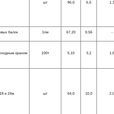
шт
96,0
6,5
1,
овых балок
1пм
67,20
0,56
-
моходным краном
100т
5,10
3,2
1,
18 и 24м
шт
64,0
10,0
2,