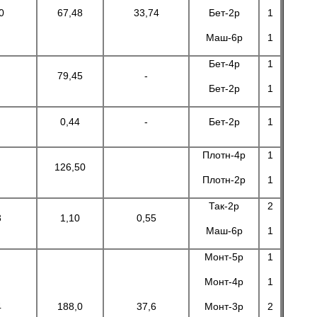
0
67,48
33,74
Бет-2р
1
Маш-6р
1
Бет-4р
1
79,45
-
Бет-2р
1
0,44
-
Бет-2р
1
Плотн-4р
1
126,50
Плотн-2р
1
Так-2р
2
3
1,10
0,55
Маш-6р
1
Монт-5р
1
Монт-4р
1
4
188,0
37,6
Монт-3р
2