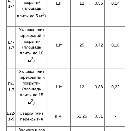
Е4-
покрытий
Шт
12
0,56
0,14
6
1-7
(площадь
2
плиты до 5 м
)
Укладка плит
перекрытий и
покрытий
Е4-
Шт
25
0,72
0,18
(площадь
1-7
плиты до 10
2
м
)
Укладка плит
перекрытий и
покрытий
Е4-
Шт
12
0,88
0,22
1
(площадь
1-7
плиты до 15
2
м
)
Е22-
Сварка плит
п.м.
61,25
0,31
-
1
1-9
перекрытия
Заливка швов