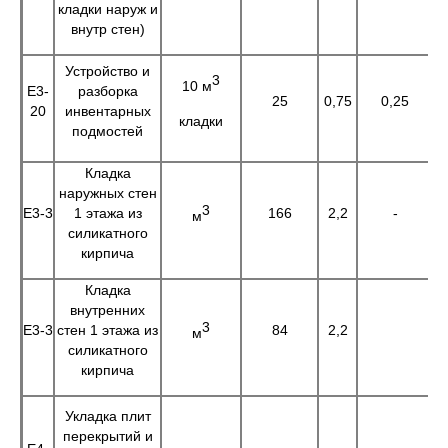
кладки наруж и
внутр стен)
Устройство и
3
10 м
Е3-
разборка
25
0,75
0,25
1
20
инвентарных
кладки
подмостей
Кладка
наружных стен
3
Е3-3
1 этажа из
166
2,2
-
3
м
силикатного
кирпича
Кладка
внутренних
3
Е3-3
стен 1 этажа из
84
2,2
1
м
силикатного
кирпича
Укладка плит
перекрытий и