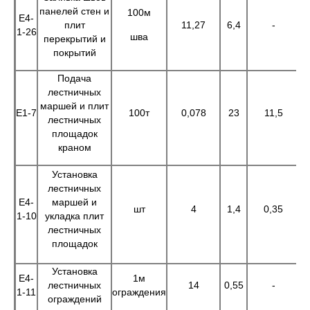
панелей стен и
100м
Е4-
плит
11,27
6,4
-
7
1-26
шва
перекрытий и
покрытий
Подача
лестничных
маршей и плит
Е1-7
100т
0,078
23
11,5
1
лестничных
площадок
краном
Установка
лестничных
Е4-
маршей и
шт
4
1,4
0,35
1-10
укладка плит
лестничных
площадок
Установка
Е4-
1м
лестничных
14
0,55
-
1-11
ограждения
ограждений