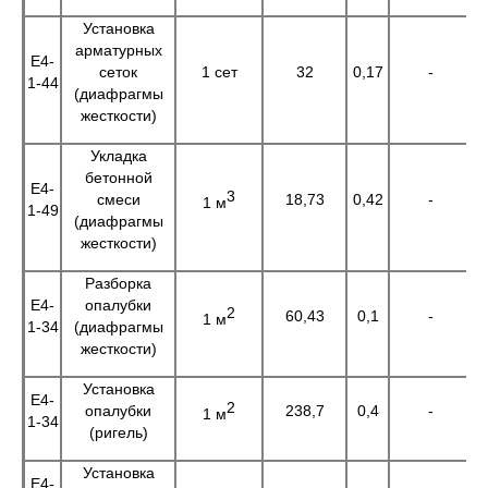
Установка
арматурных
Е4-
сеток
1 сет
32
0,17
-
5
1-44
(диафрагмы
жесткости)
Укладка
бетонной
Е4-
3
смеси
18,73
0,42
-
1 м
1-49
(диафрагмы
жесткости)
Разборка
Е4-
опалубки
2
60,43
0,1
-
6
1 м
1-34
(диафрагмы
жесткости)
Установка
Е4-
2
опалубки
238,7
0,4
-
9
1 м
1-34
(ригель)
Установка
Е4-