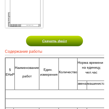
Скачать файл
Содержание работы
Норма времени
на единицу,
Наименование
§
Един.
Количество
чел.час
ЕНиР
измерения
работ
звена
машиниста
з