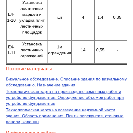
Установка
лестничных
Е4-
маршей и
шт
4
1,4
0,35
1-10
укладка плит
лестничных
площадок
Установка
Е4-
1м
лестничных
14
0,55
-
1-11
ограждения
ограждений
Похожие материалы
Визуальное обследование. Описание здания по визуальному
обследованию. Назначение здания
Технологическая карта на производство земляных работ и
устройство фундаментов. Определение объемов работ при
устройстве фундаментов
Технологическая карта на возведение надземной части
здания. Область применения. Плиты перекрытия, стеновые
панели, колонны