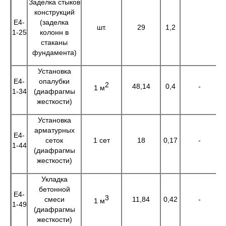
Заделка стыков
конструкций
Е4-
(заделка
шт.
29
1,2
3
1-25
колонн в
стаканы
фундамента)
Установка
Е4-
опалубки
2
48,14
0,4
-
1
1 м
1-34
(диафрагмы
жесткости)
Установка
арматурных
Е4-
сеток
1 сет
18
0,17
-
3
1-44
(диафрагмы
жесткости)
Укладка
бетонной
Е4-
3
смеси
11,84
0,42
-
4
1 м
1-49
(диафрагмы
жесткости)