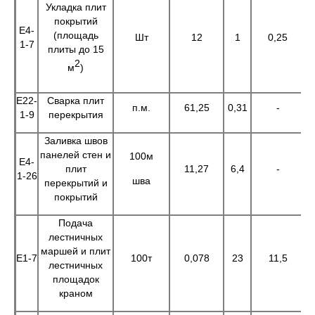
Укладка плит
покрытий
Е4-
(площадь
Шт
12
1
0,25
1-7
плиты до 15
2
м
)
Е22-
Сварка плит
п.м.
61,25
0,31
-
1
1-9
перекрытия
Заливка швов
панелей стен и
100м
Е4-
плит
11,27
6,4
-
7
1-26
шва
перекрытий и
покрытий
Подача
лестничных
маршей и плит
Е1-7
100т
0,078
23
11,5
1
лестничных
площадок
краном