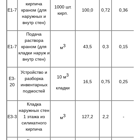
кирпича
1000 шт.
Е1-7
краном (для
100,0
0,72
0,36
кирп.
наружных и
внутр стен)
Подача
раствора
3
Е1-7
краном (для
43,5
0,3
0,15
1
м
кладки наруж и
внутр стен)
Устройство и
3
10 м
Е3-
разборка
16,5
0,75
0,25
1
20
инвентарных
кладки
подмостей
Кладка
наружных стен
3
Е3-3
1 этажа из
127,2
2,2
-
2
м
силикатного
кирпича