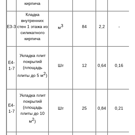
кирпича
Кладка
внутренних
3
Е3-3
стен 1 этажа из
84
2,2
-
1
м
силикатного
кирпича
Укладка плит
покрытий
Е4-
Шт
12
0,64
0,16
7
(площадь
1-7
2
плиты до 5 м
)
Укладка плит
покрытий
Е4-
(площадь
Шт
25
0,84
0,21
1-7
плиты до 10
2
м
)