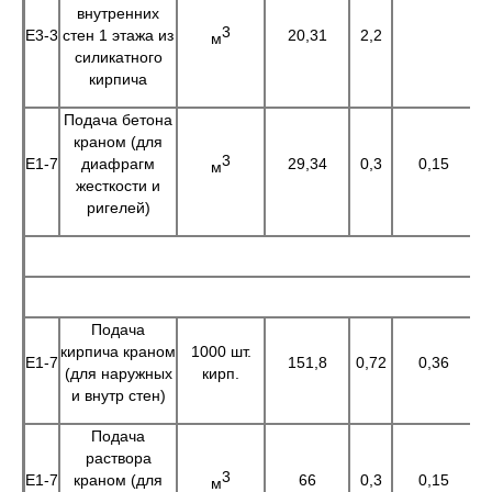
внутренних
3
Е3-3
стен 1 этажа из
20,31
2,2
4
м
силикатного
кирпича
Подача бетона
краном (для
3
Е1-7
диафрагм
29,34
0,3
0,15
м
жесткости и
ригелей)
Подача
кирпича краном
1000 шт.
Е1-7
151,8
0,72
0,36
1
(для наружных
кирп.
и внутр стен)
Подача
раствора
3
Е1-7
краном (для
66
0,3
0,15
1
м