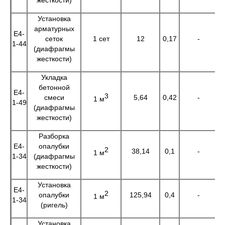
жесткости)
Установка
арматурных
Е4-
сеток
1 сет
12
0,17
-
2
1-44
(диафрагмы
жесткости)
Укладка
бетонной
Е4-
3
смеси
5,64
0,42
-
2
1 м
1-49
(диафрагмы
жесткости)
Разборка
Е4-
опалубки
2
38,14
0,1
-
3
1 м
1-34
(диафрагмы
жесткости)
Установка
Е4-
2
опалубки
125,94
0,4
-
5
1 м
1-34
(ригель)
Установка