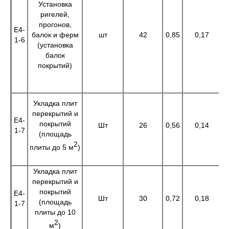
Установка
ригелей,
прогонов,
Е4-
балок и ферм
шт
42
0,85
0,17
3
1-6
(установка
балок
покрытий)
Укладка плит
перекрытий и
Е4-
покрытий
Шт
26
0,56
0,14
1
1-7
(площадь
2
плиты до 5 м
)
Укладка плит
перекрытий и
покрытий
Е4-
Шт
30
0,72
0,18
2
(площадь
1-7
плиты до 10
2
м
)