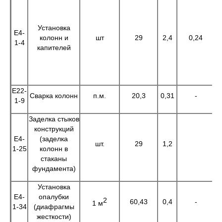
Установка
Е4-
колонн и
шт
29
2,4
0,24
6
1-4
капителей
Е22-
Сварка колонн
п.м.
20,3
0,31
-
6
1-9
Заделка стыков
конструкций
Е4-
(заделка
шт.
29
1,2
3
1-25
колонн в
стаканы
фундамента)
Установка
Е4-
опалубки
2
60,43
0,4
-
2
1 м
1-34
(диафрагмы
жесткости)