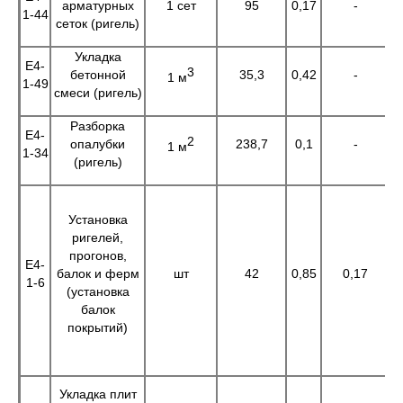
арматурных
1 сет
95
0,17
-
1
1-44
сеток (ригель)
Укладка
Е4-
3
бетонной
35,3
0,42
-
1
1 м
1-49
смеси (ригель)
Разборка
Е4-
2
опалубки
238,7
0,1
-
2
1 м
1-34
(ригель)
Установка
ригелей,
прогонов,
Е4-
балок и ферм
шт
42
0,85
0,17
3
1-6
(установка
балок
покрытий)
Укладка плит