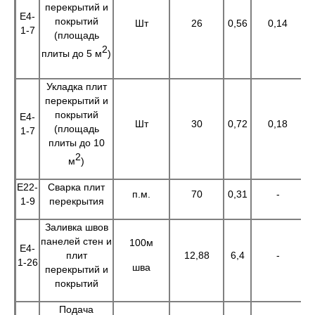
перекрытий и
Е4-
покрытий
Шт
26
0,56
0,14
1
1-7
(площадь
2
плиты до 5 м
)
Укладка плит
перекрытий и
покрытий
Е4-
Шт
30
0,72
0,18
2
(площадь
1-7
плиты до 10
2
м
)
Е22-
Сварка плит
п.м.
70
0,31
-
2
1-9
перекрытия
Заливка швов
панелей стен и
100м
Е4-
плит
12,88
6,4
-
8
1-26
шва
перекрытий и
покрытий
Подача