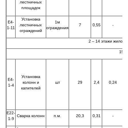
лестничных
площадок
Установка
Е4-
1м
лестничных
7
0,55
-
1-11
ограждения
ограждений
2 – 14 этажи жилой 
15 э
Установка
Е4-
колонн и
шт
29
2,4
0,24
6
1-4
капителей
Е22-
Сварка колонн
п.м.
20,3
0,31
-
6
1-9