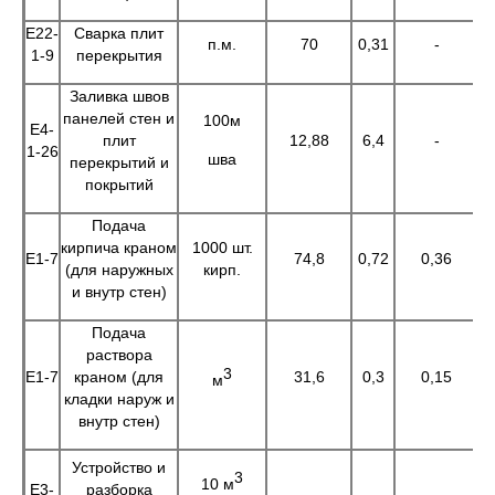
Е22-
Сварка плит
п.м.
70
0,31
-
2
1-9
перекрытия
Заливка швов
панелей стен и
100м
Е4-
плит
12,88
6,4
-
8
1-26
шва
перекрытий и
покрытий
Подача
кирпича краном
1000 шт.
Е1-7
74,8
0,72
0,36
5
(для наружных
кирп.
и внутр стен)
Подача
раствора
3
Е1-7
краном (для
31,6
0,3
0,15
9
м
кладки наруж и
внутр стен)
Устройство и
3
10 м
Е3-
разборка