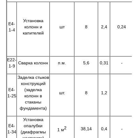
Установка
Е4-
колонн и
шт
8
2,4
0,24
1
1-4
капителей
Е22-
Сварка колонн
п.м.
5,6
0,31
-
1
1-9
Заделка стыков
конструкций
Е4-
(заделка
шт.
8
1,2
1-25
колонн в
стаканы
фундамента)
Установка
Е4-
опалубки
2
38,14
0,4
-
1
1 м
1-34
(диафрагмы