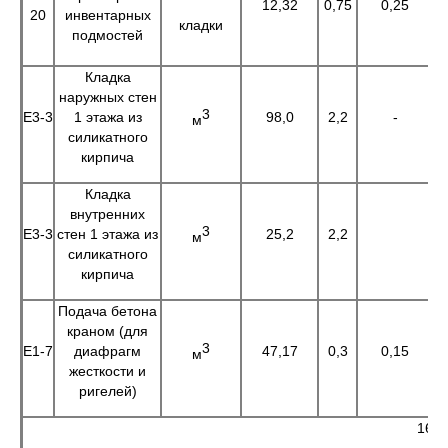
12,32
0,75
0,25
9
20
инвентарных
кладки
подмостей
Кладка
наружных стен
3
Е3-3
1 этажа из
98,0
2,2
-
2
м
силикатного
кирпича
Кладка
внутренних
3
Е3-3
стен 1 этажа из
25,2
2,2
5
м
силикатного
кирпича
Подача бетона
краном (для
3
Е1-7
диафрагм
47,17
0,3
0,15
1
м
жесткости и
ригелей)
16 э