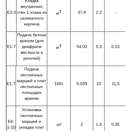
Кладка
внутренних
3
Е3-3
стен 1 этажа из
37,8
2,2
-
8
м
силикатного
кирпича
Подача бетона
краном (для
3
Е1-7
диафрагм
54,03
0,3
0,15
1
м
жесткости и
ригелей)
Подача
лестничных
маршей и плит
Е1-7
100т
0,039
23
11,5
0
лестничных
площадок
краном
Установка
лестничных
Е4-
маршей и
шт
2
1,4
0,35
1-10
укладка плит