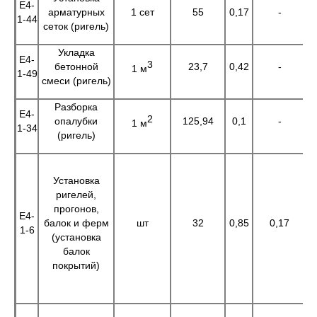
Е4-
арматурных
1 сет
55
0,17
-
9
1-44
сеток (ригель)
Укладка
Е4-
3
бетонной
23,7
0,42
-
9
1 м
1-49
смеси (ригель)
Разборка
Е4-
2
опалубки
125,94
0,1
-
1
1 м
1-34
(ригель)
Установка
ригелей,
прогонов,
Е4-
балок и ферм
шт
32
0,85
0,17
2
1-6
(установка
балок
покрытий)