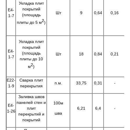
Укладка плит
покрытий
Е4-
Шт
9
0,64
0,16
5
(площадь
1-7
2
плиты до 5 м
)
Укладка плит
покрытий
Е4-
(площадь
Шт
18
0,84
0,21
1
1-7
плиты до 10
2
м
)
Е22-
Сварка плит
п.м.
33,75
0,31
-
1
1-9
перекрытия
Заливка швов
панелей стен и
100м
Е4-
плит
6,21
6,4
-
3
1-26
шва
перекрытий и
покрытий