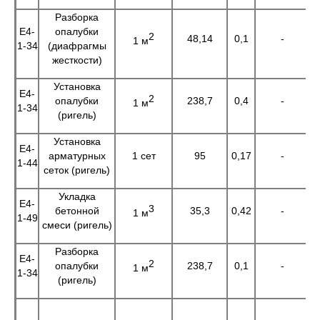
Разборка
Е4-
опалубки
2
48,14
0,1
-
4
1 м
1-34
(диафрагмы
жесткости)
Установка
Е4-
2
опалубки
238,7
0,4
-
9
1 м
1-34
(ригель)
Установка
Е4-
арматурных
1 сет
95
0,17
-
1
1-44
сеток (ригель)
Укладка
Е4-
3
бетонной
35,3
0,42
-
1
1 м
1-49
смеси (ригель)
Разборка
Е4-
2
опалубки
238,7
0,1
-
2
1 м
1-34
(ригель)