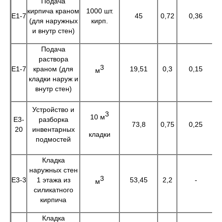
Подача
кирпича краном
1000 шт.
Е1-7
45
0,72
0,36
3
(для наружных
кирп.
и внутр стен)
Подача
раствора
3
Е1-7
краном (для
19,51
0,3
0,15
5
м
кладки наруж и
внутр стен)
Устройство и
3
10 м
Е3-
разборка
73,8
0,75
0,25
5
20
инвентарных
кладки
подмостей
Кладка
наружных стен
3
Е3-3
1 этажа из
53,45
2,2
-
1
м
силикатного
кирпича
Кладка