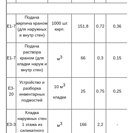
Подача
кирпича краном
1000 шт.
Е1-7
151,8
0,72
0,36
1
(для наружных
кирп.
и внутр стен)
Подача
раствора
3
Е1-7
краном (для
66
0,3
0,15
1
м
кладки наруж и
внутр стен)
Устройство и
3
10 м
Е3-
разборка
25
0,75
0,25
1
20
инвентарных
кладки
подмостей
Кладка
наружных стен
3
Е3-3
1 этажа из
166
2,2
-
3
м
силикатного