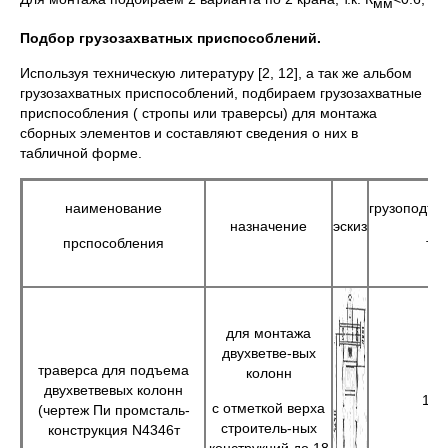
мм
Подбор грузозахватных приспособлений.
Используя техническую литературу [2, 12], а так же альбом
грузозахватных приспособлений, подбираем грузозахватные
приспособления ( стропы или траверсы) для монтажа
сборных элементов и составляют сведения о них в
табличной форме.
наименование
грузоподъе
назначение
эскиз
прспособления
т.
для монтажа
двухветве-вых
траверса для подъема
колонн
двухветвевых колонн
15
с отметкой верха
(чертеж Пи промсталь-
строитель-ных
конструкция N4346т