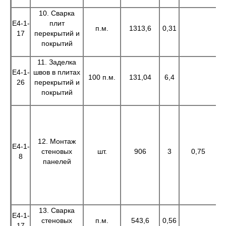
10. Сварка
Е4-1-
плит
п.м.
1313,6
0,31
40
17
перекрытий и
покрытий
11. Заделка
Е4-1-
швов в плитах
100 п.м.
131,04
6,4
83
26
перекрытий и
покрытий
12. Монтаж
Е4-1-
стеновых
шт.
906
3
0,75
2
8
панелей
13. Сварка
Е4-1-
стеновых
п.м.
543,6
0,56
3
17