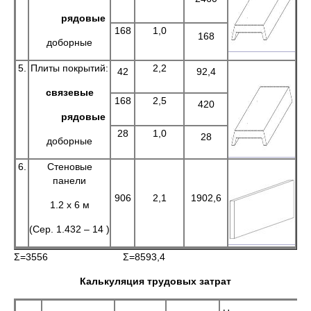
рядовые
168
1,0
168
доборные
5.
Плиты покрытий:
2,2
42
92,4
связевые
168
2,5
420
рядовые
28
1,0
28
доборные
6.
Стеновые
панели
906
2,1
1902,6
1.2 х 6 м
(Сер. 1.432 – 14 )
Σ=3556 Σ=8593,4
Калькуляция трудовых затрат