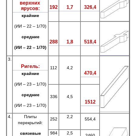
верхних
192
1,7
326,4
ярусов:
крайние
(ИИ – 22 – 1/70)
средние
288
1,8
518,4
(ИИ – 22 – 1/70)
3.
Ригель:
112
4,2
470,4
крайние
(ИИ – 23 – 1/70)
средние
336
4,5
1512
(ИИ – 23 – 1/70)
4.
Плиты
2,2
252
554,4
перекрытий:
984
2,5
связевые
2460