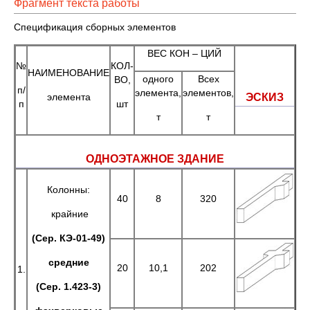
Фрагмент текста работы
Спецификация сборных элементов
ВЕС КОН – ЦИЙ
№
КОЛ-
НАИМЕНОВАНИЕ
одного
Всех
ВО,
п/
элемента,
элементов,
элемента
ЭСКИЗ
п
шт
т
т
ОДНОЭТАЖНОЕ ЗДАНИЕ
Колонны:
40
8
320
крайние
(Сер. КЭ-01-49)
средние
20
10,1
202
1.
(Сер. 1.423-3)