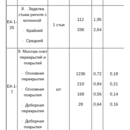
8. Заделка
стыка ригеля с
112
1,95
2
колонной
Е4-1-
1 стык
25
336
2,64
88
· Крайний
· Средний
9. Монтаж плит
перекрытий и
покрытий
· Основная
1236
0,72
0,18
88
перекрытия
210
0,84
0,21
1
Е4-1-
· Основная
шт.
7
168
0,56
0,14
9
покрытия
28
0,64
0,16
1
· Доборная
перекрытия
· Доборная
покрытия