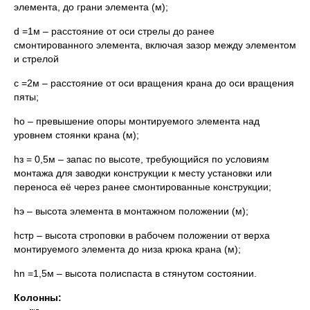
элемента, до грани элемента (м);
d =1м – расстояние от оси стрелы до ранее
смонтированного элемента, включая зазор между элементом
и стрелой
c =2м – расстояние от оси вращения крана до оси вращения
пяты;
hо – превышение опоры монтируемого элемента над
уровнем стоянки крана (м);
hз = 0,5м – запас по высоте, требующийся по условиям
монтажа для заводки конструкции к месту установки или
переноса её через ранее смонтированные конструкции;
hэ – высота элемента в монтажном положении (м);
hстр – высота строповки в рабочем положении от верха
монтируемого элемента до низа крюка крана (м);
hn =1,5м – высота полиспаста в стянутом состоянии.
Колонны: