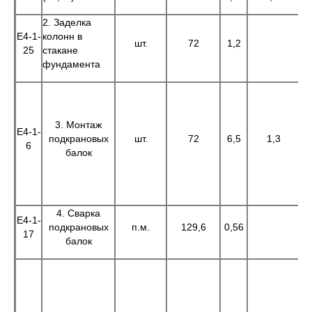
2. Заделка
Е4-1-
колонн в
шт.
72
1,2
25
стакане
фундамента
3. Монтаж
Е4-1-
подкрановых
шт.
72
6,5
1,3
6
балок
4. Сварка
Е4-1-
подкрановых
п.м.
129,6
0,56
7
17
балок