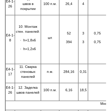
Е4-1-
швов в
100 п.м.
26,4
4
1
26
покрытии
10. Монтаж
стен. панелей:
52
3
0,75
Е4-1-
шт.
8
· h=1,8x6
394
3
0,75
· h=1,2x6
11. Сварка
Е4-1-
стеновых
п.м.
284,16
0,31
17
панелей
Е4-1-
12. Заделка
100 п.м.
6,16
18,5
1
26
швов панелей
Много