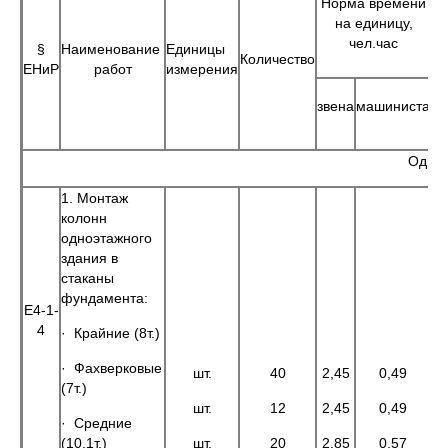
Норма времени
на единицу,
чел.час
§
Наименование
Единицы
Количество
ЕНиР
работ
измерения
звена
машиниста
з
Одноэ
1. Монтаж
колонн
одноэтажного
здания в
стаканы
фундамента:
Е4-1-
4
· Крайние (8т.)
· Фахверковые
шт.
40
2,45
0,49
(7т.)
шт.
12
2,45
0,49
· Средние
(10,1т.)
шт.
20
2,85
0,57