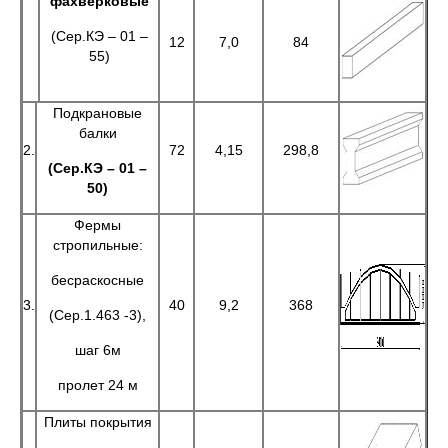
фахверковые
(Сер.КЭ – 01 –
12
7,0
84
55)
Подкрановые
балки
2.
72
4,15
298,8
(Сер.КЭ – 01 –
50)
Фермы
стропильные:
бесраскосные
3.
40
9,2
368
(Сер.1.463 -3),
шаг 6м
пролет 24 м
Плиты покрытия