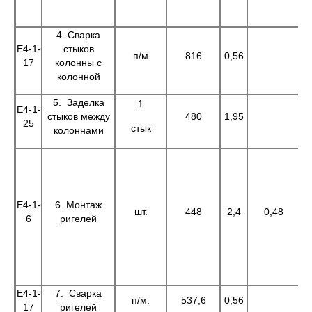
4. Сварка
Е4-1-
стыков
п/м
816
0,56
4
17
колонны с
колонной
5. Заделка
1
Е4-1-
стыков между
480
1,95
25
стык
колоннами
Е4-1-
6. Монтаж
шт.
448
2,4
0,48
1
6
ригелей
Е4-1-
7. Сварка
п/м.
537,6
0,56
30
17
ригелей