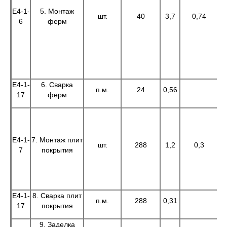
Е4-1-
5. Монтаж
шт.
40
3,7
0,74
6
ферм
Е4-1-
6. Сварка
п.м.
24
0,56
1
17
ферм
Е4-1-
7. Монтаж плит
шт.
288
1,2
0,3
3
7
покрытия
Е4-1-
8. Сварка плит
п.м.
288
0,31
17
покрытия
9. Заделка