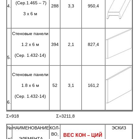
(Сер.1.465 – 7)
4.
288
3,3
950,4
3 х 6 м
Стеновые панели
1.2 х 6 м
394
2,1
827,4
(Сер. 1.432-14)
5.
Стеновые панели
1.8 х 6 м
52
3,1
161,2
(Сер. 1.432-14)
6.
Σ=918 Σ=3211,8
№
НАИМЕНОВАНИЕ
КОЛ-
ЭСКИЗ
ВО,
ВЕС КОН – ЦИЙ
п/
ЭЛЕМЕНТА