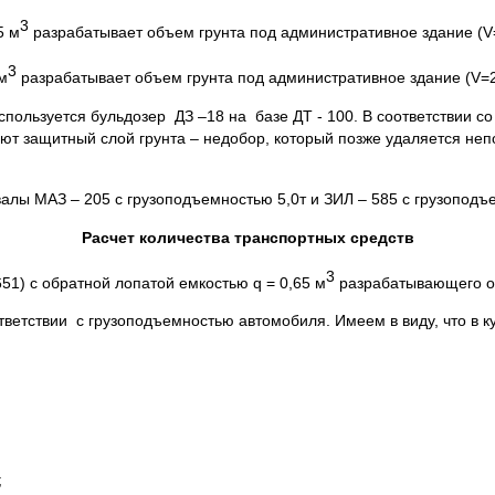
3
5 м
разрабатывает объем грунта под административное здание (V
3
м
разрабатывает объем грунта под административное здание (V=
спользуется бульдозер ДЗ –18 на базе ДТ - 100. В соответствии с
ют защитный слой грунта – недобор, который позже удаляется не
лы МАЗ – 205 с грузоподъемностью 5,0т и ЗИЛ – 585 с грузоподъе
Расчет количества транспортных средств
3
51) с обратной лопатой емкостью q = 0,65 м
разрабатывающего об
ветствии с грузоподъемностью автомобиля. Имеем в виду, что в ку
;