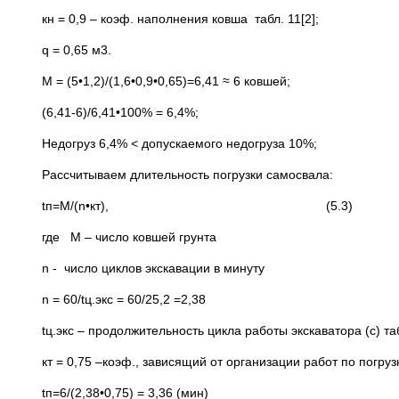
кн = 0,9 – коэф. наполнения ковша табл. 11[2];
q = 0,65 м3.
М = (5•1,2)/(1,6•0,9•0,65)=6,41 ≈ 6 ковшей;
(6,41-6)/6,41•100% = 6,4%;
Недогруз 6,4% < допускаемого недогруза 10%;
Рассчитываем длительность погрузки самосвала:
tп=M/(n•кт), (5.3)
где М – число ковшей грунта
n - число циклов экскавации в минуту
n = 60/tц.экс = 60/25,2 =2,38
tц.экс – продолжительность цикла работы экскаватора (с) таб
кт = 0,75 –коэф., зависящий от организации работ по погрузк
tп=6/(2,38•0,75) = 3,36 (мин)