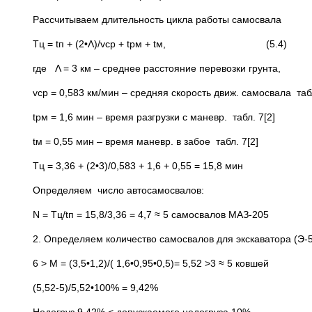
Рассчитываем длительность цикла работы самосвала
Тц = tп + (2•Λ)/vср + tрм + tм, (5.4)
где Λ = 3 км – среднее расстояние перевозки грунта,
vср = 0,583 км/мин – средняя скорость движ. самосвала табл
tрм = 1,6 мин – время разгрузки с маневр. табл. 7[2]
tм = 0,55 мин – время маневр. в забое табл. 7[2]
Тц = 3,36 + (2•3)/0,583 + 1,6 + 0,55 = 15,8 мин
Определяем число автосамосвалов:
N = Tц/tп = 15,8/3,36 = 4,7 ≈ 5 самосвалов МАЗ-205
2. Определяем количество самосвалов для экскаватора (Э-
6 > М = (3,5•1,2)/( 1,6•0,95•0,5)= 5,52 >3 ≈ 5 ковшей
(5,52-5)/5,52•100% = 9,42%