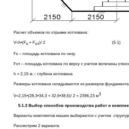
Расчет объемов по отрывке котлована:
V=h•(F
+ F
)/ 2 (5.1)
к
от
Fк – площадь котлована по низу
Fот – площадь котлована по верху с учетом величины откос
h = 2,15 м – глубина котлована
Размеры котлована складываются из размеров фундамента и
3
V=2,15•(28,3•34,3 + 32,6•38,6)/ 2 = 2396,23 м
5.1.3 Выбор способов производства работ и комплек
Варианты комплектов машин выбираются с учетом структур
Рассмотрим 2 варианта.