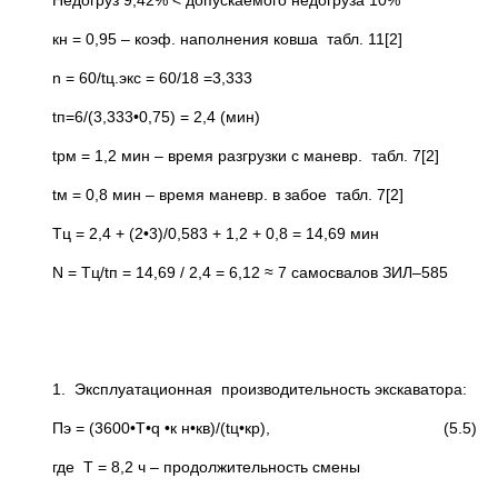
Недогруз 9,42% < допускаемого недогруза 10%
кн = 0,95 – коэф. наполнения ковша табл. 11[2]
n = 60/tц.экс = 60/18 =3,333
tп=6/(3,333•0,75) = 2,4 (мин)
tрм = 1,2 мин – время разгрузки с маневр. табл. 7[2]
tм = 0,8 мин – время маневр. в забое табл. 7[2]
Тц = 2,4 + (2•3)/0,583 + 1,2 + 0,8 = 14,69 мин
N = Tц/tп = 14,69 / 2,4 = 6,12 ≈ 7 самосвалов ЗИЛ–585
1. Эксплуатационная производительность экскаватора:
Пэ = (3600•Т•q •к н•кв)/(tц•кр), (5.5)
где Т = 8,2 ч – продолжительность смены