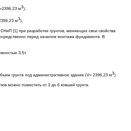
3
=2396,23 м
);
3
2396,23 м
);
о СНиП [1] при разработке грунтов, меняющих свои свойства
посредственно перед началом монтажа фундамента. В
мностью 3,5т.
3
ъем грунта под административное здание (V= 2396,23 м
)
зов можно поместить от 3 до 6 ковшей грунта.