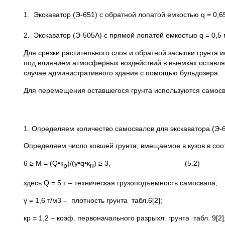
1. Экскаватор (Э-651) с обратной лопатой емкостью q = 0,6
2. Экскаватор (Э-505А) с прямой лопатой емкостью q = 0,5 
Для срезки растительного слоя и обратной засыпки грунта и
под влиянием атмосферных воздействий в выемках оставля
случае административного здания с помощью бульдозера.
Для перемещения оставшегося грунта используются самосва
1. Определяем количество самосвалов для экскаватора (Э-6
Определяем число ковшей грунта, вмещаемое в кузов в соот
6 ≥ М = (Q•к
)/(γ•q•к
) ≥ 3, (5.2)
р
н
здесь Q = 5 т – техническая грузоподъемность самосвала;
γ = 1,6 т/м3 – плотность грунта табл.6[2];
кр = 1,2 – коэф. первоначального разрыхл. грунта табл. 9[2]