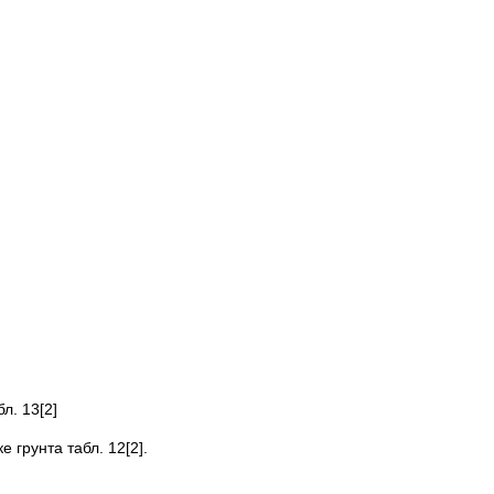
л. 13[2]
е грунта табл. 12[2].