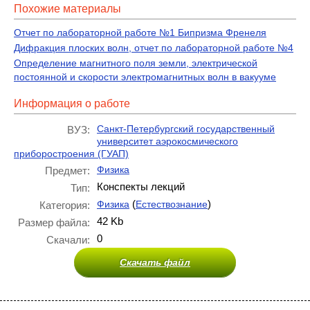
Похожие материалы
Отчет по лабораторной работе №1 Бипризма Френеля
Дифракция плоских волн, отчет по лабораторной работе №4
Определение магнитного поля земли, электрической
постоянной и скорости электромагнитных волн в вакууме
Информация о работе
Санкт-Петербургский государственный
ВУЗ:
университет аэрокосмического
приборостроения (ГУАП)
Физика
Предмет:
Конспекты лекций
Тип:
(
)
Физика
Естествознание
Категория:
42 Kb
Размер файла:
0
Скачали:
Скачать файл