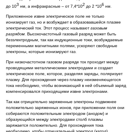
3
2
6
до 10
нм, а инфракрасные – от 7,4*10
до 2 *10
нм.
Приложенное извне электрическое поле не только
ионизирует газ, но и возбуждает в образовавшейся плазме
электрический ток. Этот процесс называют
газовым
разрядом.
Высокочастотный газовый разряд может быть
безэлектродным, так как индукционные токи, возбуждаемые
переменными магнитными полями, ускоряют свободные
электроны, которые ионизируют газ.
При низкочастотном газовом разряде ток проходит между
проводящими металлическими электродами и создает
электрическое поле, которое, разделяя заряды, поляризует
плазму. Для прохождения через плазму неизменяющегося
тока необходимо, чтобы возникающий в ней объемный заряд
компенсировался приходящими извне электронами.
Так как отрицательно заряженные электроны подвижнее
положительно заряженных ионов, при приложении поля они
собираются положительным электродом (анодом) и
образующийся между электродами столб плазмы
заряжается положительно. Для прохождения тока
необходимо, чтобы отрицательный электрод (катод)