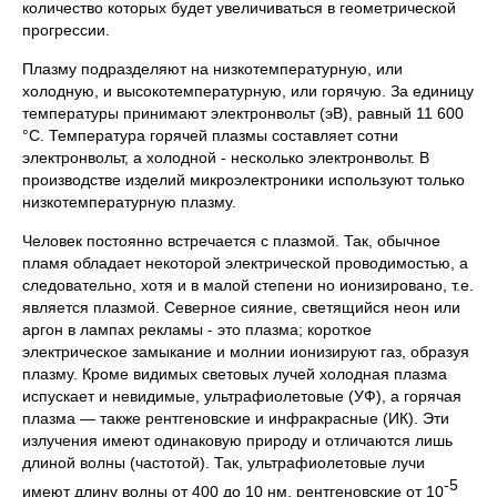
количество которых будет увеличиваться в геометрической
прогрессии.
Плазму подразделяют на низкотемпературную, или
холодную, и высокотемпературную, или горячую. За единицу
температуры принимают электронвольт (эВ), равный 11 600
°С. Температура горячей плазмы составляет сотни
электронвольт, а холодной - несколько электронвольт. В
производстве изделий микроэлектроники используют только
низкотемпературную плазму.
Человек постоянно встречается с плазмой. Так, обычное
пламя обладает некоторой электрической проводимостью, а
следовательно, хотя и в малой степени но ионизировано, т.е.
является плазмой. Северное сияние, светящийся неон или
аргон в лампах рекламы - это плазма; короткое
электрическое замыкание и молнии ионизируют газ, образуя
плазму. Кроме видимых световых лучей холодная плазма
испускает и невидимые, ультрафиолетовые (УФ), а горячая
плазма — также рентгеновские и инфракрасные (ИК). Эти
излучения имеют одинаковую природу и отличаются лишь
длиной волны (частотой). Так, ультрафиолетовые лучи
-5
имеют длину волны от 400 до 10 нм, рентгеновские от 10