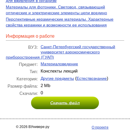
для вживления в организм
Материалы для фотоники. Световод, связывающий
оптические и электрические элементы цепи воедино
Перспективные керамические материалы. Характерные
свойства керамики и возможности ее использования
Информация о работе
Санкт-Петербургский государственный
ВУЗ:
университет аэрокосмического
приборостроения (ГУАП)
Материаловедение
Предмет:
Конспекты лекций
Тип:
(
)
Другие предметы
Естествознание
Категория:
2 Mb
Размер файла:
0
Скачали:
Скачать файл
© 2026 ВУнивере.ру
О проекте