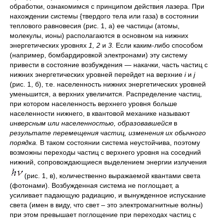
обработки, ознакомимся с принципом действия лазера. При
нахождении системы {твердого тела или газа) в состоянии
теплового равновесия (рис. 1, а) ее частицы (атомы,
молекулы, ионы) располагаются в основном на нижних
энергетических уровнях
1, 2
и
3.
Если каким-либо способом
(например, бомбардировкой электронами) эту систему
привести в состояние возбуждения — накачки, часть частиц с
нижних энергетических уровней перейдет на верхние
i
и
j
(рис. 1, б), т.е. населенность нижних энергетических уровней
уменьшится, а верхних увеличится. Распределение частиц,
при котором населенность верхнего уровня больше
населенности нижнего, в квантовой механике называют
инверсным или населенностью, образовавшейся
в
результате перемещения частиц, изменения их обычного
порядка.
В таком состоянии система неустойчива, поэтому
возможны переходы частиц с верхнего уровня на соседний
нижний, сопровождающиеся выделением энергии излучения
(рис. 1, в), количественно выражаемой квантами света
(фотонами). Возбужденная система не поглощает, а
усиливает падающую радиацию, и вынужденное испускание
света (имен в виду, что свет – это электромагнитные волны)
при этом превышает поглощение при переходах частиц с