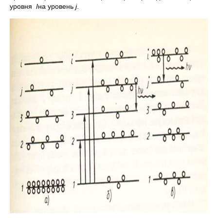
уровня
I
на уровень
j
.