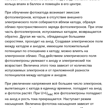
кольца впаян в баллон и помещён в его центре.
При облучении фотокатода возникает эмиссия
фотоэлектронов, которые в отсутствие внешнего
электрического поля собираются вблизи катода, образуя
облако пространственного заряда фотоэлектронов. При этом
часть фотоэлектронов, испускаемых катодом, возвращается
обратно. Другая же часть, обладающая большими
скоростями, проходит на анод. Создавая электрическое поле
между катодом и анодом, имеющим положительный
потенциал по отношению к катоду, можно влиять на
электронное облако. Под действием электрического поля
фотоэлектроны увлекают к аноду и электрический ток
возрастает. Величина этого тока зависит от количества
испускаемых электронов и от приложенной разности
потенциалов между катодом и анодом.
При увеличении напряжения всё большее число электронов,
вылетающих с катода в единицу времени, попадает на анод
и фототок растёт. При U>U
все фотоэлектроны попадают
нас
на анод и рость тока прекращается. Наступает режим
насыщения. Величина фототока насыщения зависит от