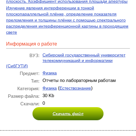
плоскость. Коэффициент использования площади апертуры
Изучение явления интерференции в тонкой
плоскопараллельной плёнке, определение показателя
преломления и толщины плёнки с помощью спектрального
распределения интерференционной картины в проходящем
свете
Информация о работе
Сибирский государственный университет
ВУЗ:
телекоммуникаций и информатики
(СибГУТИ)
Физика
Предмет:
Отчеты по лабораторным работам
Тип:
(
)
Физика
Естествознание
Категория:
30 Kb
Размер файла:
0
Скачали:
Скачать файл