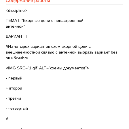
Содержание работы
<discipline>
ТЕМА I: "Входные цепи с ненастроенной
антенной"
ВАРИАНТ I
/\Из четырех вариантов схем входной цепи с
внешнеемкостной связью с антенной выбрать вариант без
ошибки<br>
<IMG SRC="1.gif" ALT="схемы документов">
- первый
+ второй
- третий
- четвертый
\/