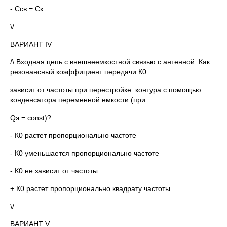
- Ссв = Ск
\/
ВАРИАНТ IV
/\ Входная цепь с внешнеемкостной связью с антенной. Как
резонансный коэффициент передачи К0
зависит от частоты при перестройке контура с помощью
конденсатора переменной емкости (при
Qэ = const)?
- К0 растет пропорционально частоте
- К0 уменьшается пропорционально частоте
- К0 не зависит от частоты
+ К0 растет пропорционально квадрату частоты
\/
ВАРИАНТ V