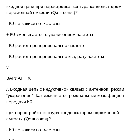
входной цепи при перестройке контура конденсатором
переменной емкости (Qэ = const)?
- К0 не зависит от частоты
+ К0 уменьшается с увеличением частоты
- К0 растет пропорционально частоте
- К0 растет пропорционально квадрату частоты
\/
ВАРИАНТ Х
/\ Входная цепь с индуктивной связью с антенной; режим
"укорочения". Как изменяется резонансный коэффициент
передачи К0
при перестройке контура конденсатором переменной
емкости (Qэ = const)?
- К0 не зависит от частоты