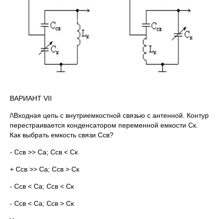
ВАРИАНТ VII
/\Входная цепь с внутриемкостной связью с антенной. Контур
перестраивается конденсатором переменной емкости Ск.
Как выбрать емкость связи Ссв?
- Ссв >> Cа; Ссв < Cк
+ Ссв >> Ca; Ссв > Cк
- Сcв < Ca; Ссв < Cк
- Ссв < Cа; Ссв > Cк