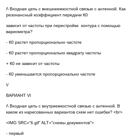
/\ Входная цепь с внешнеемкостной связью с антенной. Как
резонансный коэффициент передачи К0
зависит от частоты при перестройке контура с помощью
вариометра?
- К0 растет пропорционально частоте
- К0 растет пропорционально квадрату частоты
+ К0 не зависит от частоты
- К0 уменьшается пропорционально частоте
\/
ВАРИАНТ VI
/\ Входная цепь с внутриемкостной связью с антенной. В
каком из нарисованных вариантов схем нет ошибки? <br>
<IMG SRC="6.gif" ALT="схемы документов">
- первый