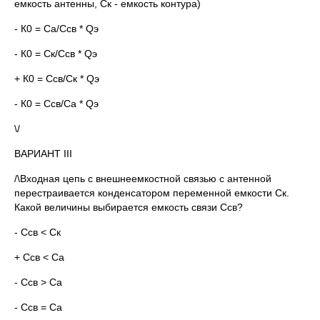
емкость антенны, Ск - емкость контура)
- К0 = Са/Ссв * Qэ
- К0 = Ск/Ссв * Qэ
+ К0 = Ссв/Ск * Qэ
- К0 = Ссв/Са * Qэ
\/
ВАРИАНТ III
/\Входная цепь с внешнеемкостной связью с антенной
перестраивается конденсатором переменной емкости Ск.
Какой величины выбирается емкость связи Ссв?
- Ссв < Ск
+ Ссв < Ca
- Ccв > Ca
- Cсв = Са