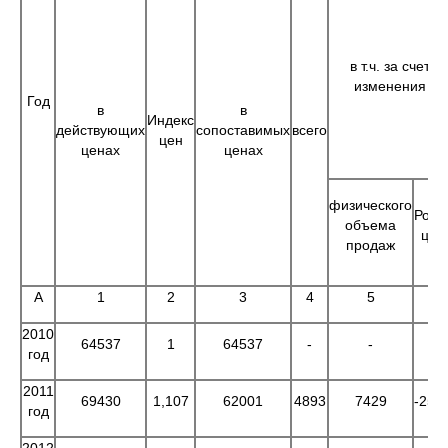
в т.ч. за счет
изменения
Год
в
в
Индекс
действующих
сопоставимых
всего
цен
ценах
ценах
физического
Рост
объема
цен
продаж
А
1
2
3
4
5
6
2010
64537
1
64537
-
-
-
год
2011
69430
1,107
62001
4893
7429
-253
год