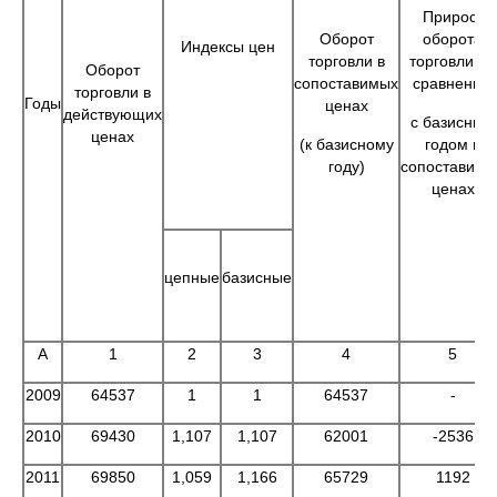
Прирост
Оборот
оборота
Индексы цен
торговли в
торговли по
Оборот
сопоставимых
сравнению
торговли в
Годы
ценах
действующих
с базисным
ценах
(к базисному
годом в
году)
сопоставимы
ценах
цепные
базисные
А
1
2
3
4
5
2009
64537
1
1
64537
-
2010
69430
1,107
1,107
62001
-2536
2011
69850
1,059
1,166
65729
1192