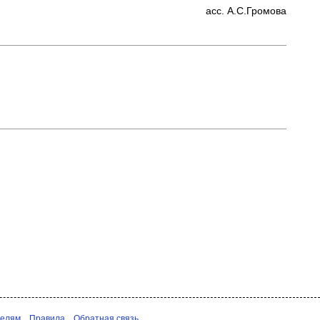
асс. А.С.Громова
телям
Правила
Обратная связь