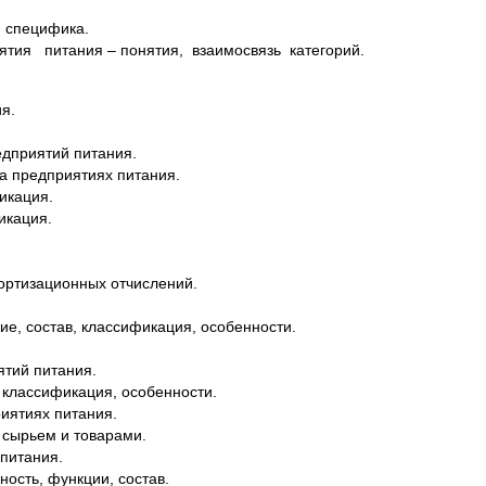
, специфика.
ия питания – понятия, взаимосвязь категорий.
я.
едприятий питания.
а предприятиях питания.
икация.
икация.
ортизационных отчислений.
ие, состав, классификация, особенности.
тий питания.
 классификация, особенности.
риятиях питания.
 сырьем и товарами.
питания.
ость, функции, состав.