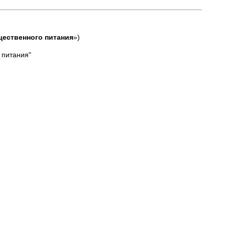
ественного питания
»)
 питания"