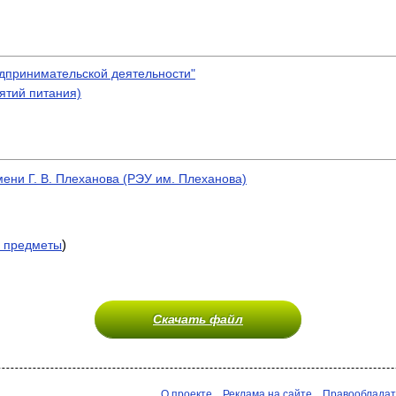
дпринимательской деятельности"
ятий питания)
ени Г. В. Плеханова (РЭУ им. Плеханова)
)
 предметы
Скачать файл
О проекте
Реклама на сайте
Правооблада