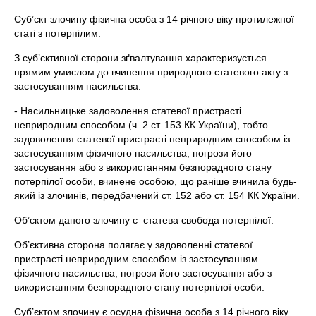
Суб’єкт злочину фізична особа з 14 річного віку протилежної
статі з потерпілим.
З суб’єктивної сторони зґвалтування характеризується
прямим умислом до вчинення природного статевого акту з
застосуванням насильства.
- Насильницьке задоволення статевої пристрасті
неприродним способом (ч. 2 ст. 153 КК України), тобто
задоволення статевої пристрасті неприродним способом із
застосуванням фізичного насильства, погрози його
застосування або з використанням безпорадного стану
потерпілої особи, вчинене особою, що раніше вчинила будь-
який із злочинів, передбачений ст. 152 або ст. 154 КК України.
Об’єктом даного злочину є статева свобода потерпілої.
Об’єктивна сторона полягає у задоволенні статевої
пристрасті неприродним способом із застосуванням
фізичного насильства, погрози його застосування або з
використанням безпорадного стану потерпілої особи.
Суб’єктом злочину є осудна фізична особа з 14 річного віку.