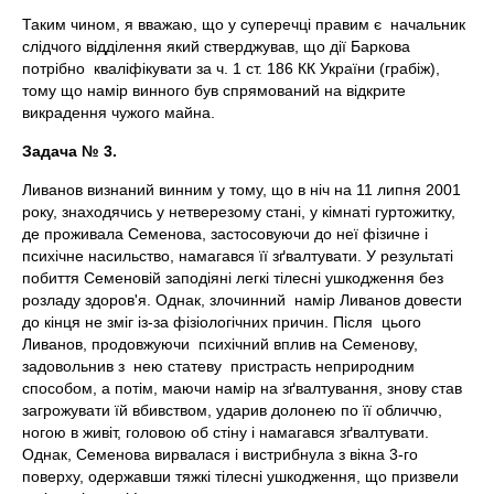
Таким чином, я вважаю, що у суперечці правим є начальник
слідчого відділення який стверджував, що дії Баркова
потрібно кваліфікувати за ч. 1 ст. 186 КК України (грабіж),
тому що намір винного був спрямований на відкрите
викрадення чужого майна.
Задача № 3.
Ливанов визнаний винним у тому, що в ніч на 11 липня 2001
року, знаходячись у нетверезому стані, у кімнаті гуртожитку,
де проживала Семенова, застосовуючи до неї фізичне і
психічне насильство, намагався її зґвалтувати. У результаті
побиття Семеновій заподіяні легкі тілесні ушкодження без
розладу здоров'я. Однак, злочинний намір Ливанов довести
до кінця не зміг із-за фізіологічних причин. Після цього
Ливанов, продовжуючи психічний вплив на Семенову,
задовольнив з нею статеву пристрасть неприродним
способом, а потім, маючи намір на зґвалтування, знову став
загрожувати їй вбивством, ударив долонею по її обличчю,
ногою в живіт, головою об стіну і намагався зґвалтувати.
Однак, Семенова вирвалася і вистрибнула з вікна 3-го
поверху, одержавши тяжкі тілесні ушкодження, що призвели