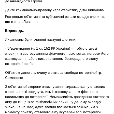
до інвалідності І групи.
Дайте кримінально-правову характеристику діям Ливанова.
Розгляньте об’єктивні
та суб'єктивні ознаки складів злочинів,
що вчинив Ливанов.
Відповідь:
Ливановим були вчинені наступні злочини:
- Зґвалтування (ч. 1 ст. 152 КК України) – тобто статеві
зносини із застосуванням фізичного насильства, погрози його
застосування або з використанням безпорадного стану
потерпілої особи.
Об’єктом даного злочину є статева свобода потерпілої гр.
Семенової.
З об’єктивної сторони зґвалтування виражається у статевих
зносинах, які поєднувались із застосуванням фізичного
насильства до потерпілої. Неможливість доведення статевого
акту до кінця із-за фізіологічних причин у даному випадку
значення не має, адже злочин вважається закінченим з
моменту початку статевого акту всупереч волі потерпілої.