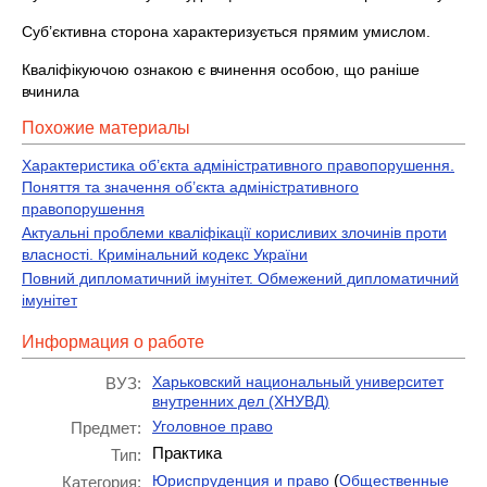
Суб’єктивна сторона характеризується прямим умислом.
Кваліфікуючою ознакою є вчинення особою, що раніше
вчинила
Похожие материалы
Характеристика об’єкта адміністративного правопорушення.
Поняття та значення об’єкта адміністративного
правопорушення
Актуальні проблеми кваліфікації корисливих злочинів проти
власності. Кримінальний кодекс України
Повний дипломатичний імунітет. Обмежений дипломатичний
імунітет
Информация о работе
Харьковский национальный университет
ВУЗ:
внутренних дел (ХНУВД)
Уголовное право
Предмет:
Практика
Тип:
(
Юриспруденция и право
Общественные
Категория: