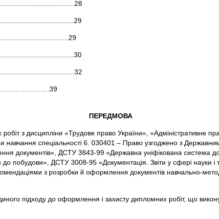
.....................................28
..................................29
.............................29
.................................30
......................................32
……………………….39
ПЕРЕДМОВА
 робіт з дисципліни «Трудове право України», «Адміністративне пр
ми навчання спеціальності 6. 030401 – Право узгоджено з Державн
лення документів», ДСТУ 3843-99 «Державна уніфікована система д
 до побудови», ДСТУ 3008-95 «Документація. Звіти у сфері науки і
омендаціями з розробки й оформлення документів навчально-метод
иного підходу до оформлення і захисту дипломних робіт, що вико