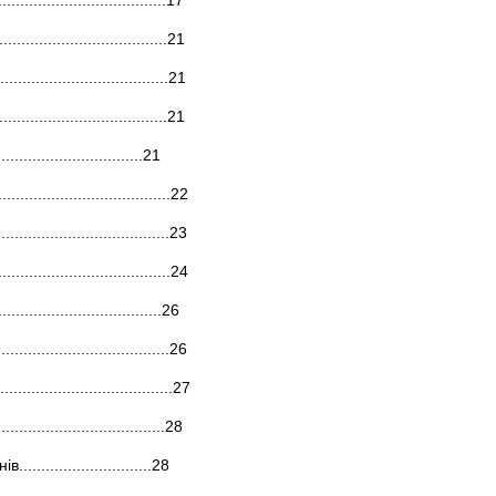
.............................17
................................21
....................................21
...................................21
.........................21
......................................22
......................................23
......................................24
....................................26
.....................................26
.....................................27
...................................28
........................28