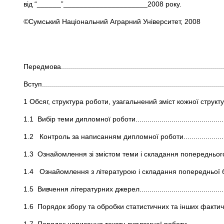
від “______”_____________________2008 року.
©
Сумський Національний Аграрний Університет, 2008
Передмова...................................................................................
Вступ...........................................................................................
1 Обсяг, структура роботи, узагальнений зміст кожної структурн
1.1 Вибір теми дипломної роботи..................................................
1.2 Контроль за написанням дипломної роботи.............................
1.3 Ознайомлення зі змістом теми і складання попереднього п
1.4 Ознайомлення з літературою і складання попередньої бібл
1.5 Вивчення літературних джерел................................................
1.6 Порядок збору та обробки статистичних та інших фактичних