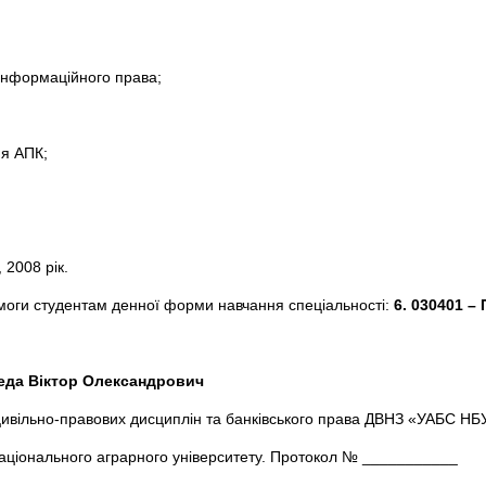
 інформаційного права;
ня АПК;
 2008 рік.
моги студентам денної форми навчання спеціальності:
6. 030401 –
еда Віктор Олександрович
цивільно-правових дисциплін та банківського права ДВНЗ «УАБС НБ
ціонального аграрного університету. Протокол № ___________