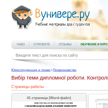
ЧАВО
О ПРОЕКТЕ
ОТЗЫВЫ
ОБУЧЕНИЕ И КУР
Юриспруденция и право
Правознавство
\
Вибір теми дипломної роботи. Контрол
Страницы работы
41 страница (Word-файл)