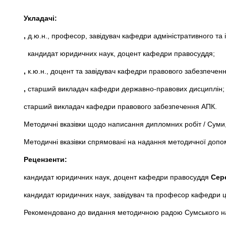
Укладачі:
,
д.ю.н., професор, завідувач кафедри адміністративного та
кандидат юридичних наук, доцент кафедри правосуддя;
,
к.ю.н., доцент та завідувач кафедри правового забезпечен
,
старший викладач кафедри державно-правових дисциплін;
старший викладач кафедри правового забезпечення АПК.
Методичні вказівки щодо написання дипломних робіт / Суми,
Методичні вказівки спрямовані на надання методичної допо
Рецензенти:
кандидат юридичних наук, доцент кафедри правосуддя
Сер
кандидат юридичних наук, завідувач та професор кафедри 
Рекомендовано до видання методичною радою Сумського на