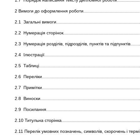
1.7 Порядок написання тексту дипломної роботи...........................
2 Вимоги до оформлення роботи...................................................
2.1 Загальні вимоги.....................................................................
2.2 Нумерація сторінок................................................................
2.3 Нумерація розділів, підрозділів, пунктів та підпунктів...............
2.4 Ілюстрації.............................................................................
2.5 Таблиці.................................................................................
2.6 Переліки...............................................................................
2.7 Примітки...............................................................................
2.8 Виноски.................................................................................
2.9 Посилання.............................................................................
2.10 Титульна сторінка.................................................................
2.11 Перелік умовних позначень, символів, скорочень і термінів......