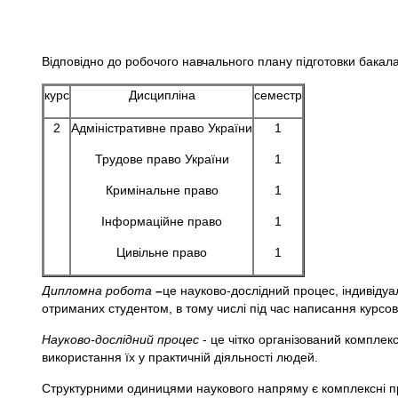
Відповідно до робочого навчального плану підготовки бакал
курс
Дисципліна
семестр
2
Адміністративне право України
1
Трудове право України
1
Кримінальне право
1
Інформаційне право
1
Цивільне право
1
Дипломна робота
–
це науково-дослідний процес, індивідуа
отриманих студентом, в тому числі під час написання курсо
Науково-дослідний процес
- це чітко організований комплекс
використання їх у практичній діяльності людей.
Структурними одиницями наукового напряму є комплексні пр