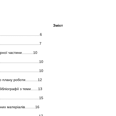
Зміст
.....................................6
......................................7
ої частини...........10
................................10
.............................10
лану роботи............12
іографії з теми.......13
................................15
 матеріалів..........16