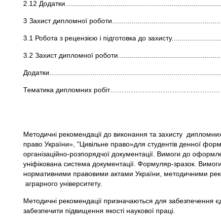
2.12 Додатки................................................................................
3 Захист дипломної роботи...........................................................
3.1 Робота з рецензією і підготовка до захисту...............................
3.2 Захист дипломної роботи.........................................................
Додатки.......................................................................................
Тематика дипломних робіт……………………………………
Методичні рекомендації до виконання та захисту дипломних
право України», "Цивільне право»для студентів денної фор
організаційно-розпорядчої документації. Вимоги до оформ
уніфікована система документації. Формуляр-зразок. Вимоги
нормативними правовими актами України, методичними рек
аграрного університету.
Методичні рекомендації призначаються для забезпечення єд
забезпечити підвищення якості наукової праці.