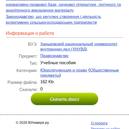
нормативно-правової бази, наукової літератури, логічного та
аналітичного викладення матеріалу
Законодавство, що регулює створення і діяльність
колективних сільськогосподарських підприємств
Информация о работе
Харьковский национальный университет
ВУЗ:
внутренних дел (ХНУВД)
Правознавство
Предмет:
Учебные пособия
Тип:
(
Юриспруденция и право
Общественные
Категория:
)
предметы
162 Kb
Размер файла:
0
Скачали:
Скачать файл
© 2026 ВУнивере.ру
О проекте
Реклама на сайте