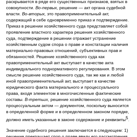
раскрывается в ряде его существенных признаков, взятых в
совокупности.
Во-первых,
решение — акт органа судебной
власти.
Во-вторых,
это правоприменительный акт,
содержащий в себе одновременно приказ и подтверждение.
Приказ в решении хозяйственного суда представляет собой
проявление властного характера решения хозяйственного
суда, подтверждение в решении отражает устранение
хозяйственным судом спора о праве и констатации наличия
материально-правовых отношений, субъективных прав и
обязанностей. Решение хозяйственного суда как
правоприменительный акт выступает в качестве акта
индивидуального поднормативного регулирования. В этом
смысле решение хозяйственного суда, так же как и любой
иной правоприменительный акт, выступает в качестве
юридического факта материального и процессуального
права, входя элементом в многочисленные фактические
составы.
В-третьих,
решение хозяйственного суда является
процессуальным актом — документом, поскольку выносится
в определенной форме и в определенном законом порядке,
5
должно иметь указанные в законе содержание и реквизиты
.
Значение судебного решения заключается в следующем: 1)
решение прекращает спор о праве ввиду его рассмотрения