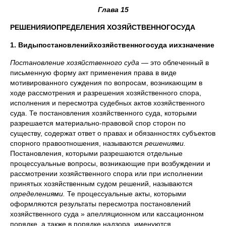
Глава
15
РЕШЕНИЯ
И
ОПРЕДЕЛЕНИЯ
ХОЗЯЙСТВЕННОГО
СУДА
1.
Виды
постановлений
хозяйственного
суда
и
их
значение
Постановление хозяйственного суда
— это облеченный в
письменную форму акт применения права в виде
мотивированного суждения по вопросам, возникающим в
ходе рассмотрения и разрешения хозяйственного спора,
исполнения и пересмотра судебных актов хозяйственного
суда. Те постановления хозяйственного суда, которыми
разрешается материально-правовой спор сторон по
существу, содержат ответ о правах и обязанностях субъектов
спорного правоотношения, называются
решениями.
Постановления, которыми разрешаются отдельные
процессуальные вопросы, возникающие при возбуждении и
рассмотрении хозяйственного спора или при исполнении
принятых хозяйственным судом решений, называются
определениями.
Те процессуальные акты, которыми
оформляются результаты пересмотра постановлений
хозяйственного суда » апелляционном или кассационном
порядке, а также в порядке надзора, именуются