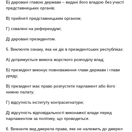
Б) даровані главою держави – видані його владою без участі
представницьких органів;
В) прийняті представницьким органом;
Г) схвалені на референдумі;
Д) даровані президентом.
5. Виключте ознаку, яка не діє в президентських республіках:
А) дотримується вимога жорсткого розподілу влад;
Б) президент виконує повноваження глави держави і глави
уряду;
В) президент має право розпустити парламент або його
нижню палату;
Г) відсутність інституту контрасигнатури;
Д) відсутність відповідальності виконавчої влади перед
парламентом за політику, що проводиться.
6. Визначте вид джерела права, яке не належить до джерел