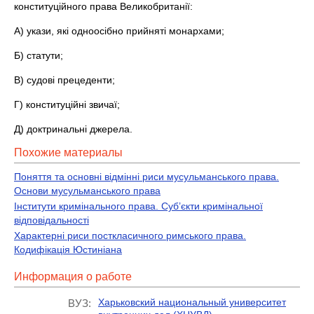
конституційного права Великобританії:
А) укази, які одноосібно прийняті монархами;
Б) статути;
В) судові прецеденти;
Г) конституційні звичаї;
Д) доктринальні джерела.
Похожие материалы
Поняття та основні відмінні риси мусульманського права.
Основи мусульманського права
Інститути кримінального права. Суб’єкти кримінальної
відповідальності
Характерні риси посткласичного римського права.
Кодифікація Юстиніана
Информация о работе
Харьковский национальный университет
ВУЗ: