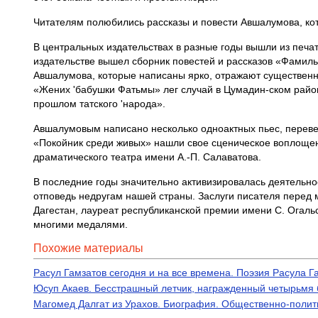
Читателям полюбились рассказы и повести Авшалумова, кот
В центральных издательствах в разные годы вышли из печат
издательстве вышел сборник повестей и рассказов «Фамил
Авшалумова, которые написаны ярко, отражают существенны
«Жених 'бабушки Фатьмы» лег случай в Цумадин-ском район
прошлом татского 'народа».
Авшалумовым написано несколько одноактных пьес, переве
«Покойник среди живых» нашли свое сценическое воплощени
драматического театра имени А.-П. Салаватова.
В последние годы значительно активизировалась деятельнос
отповедь недругам нашей страны. Заслуги писателя перед
Дагестан, лауреат республиканской премии имени С. Огаль
многими медалями.
Похожие материалы
Расул Гамзатов сегодня и на все времена. Поэзия Расула Г
Юсуп Акаев. Бесстрашный летчик, награжденный четырьмя
Магомед Далгат из Урахов. Биография. Общественно-полит