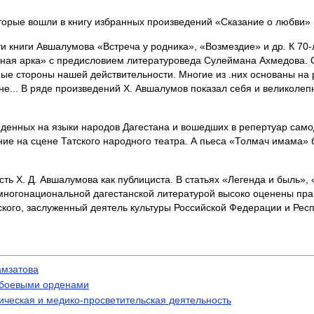
орые вошли в книгу избранных произведений «Сказание о любви» (1
и книги Авшалумова «Встреча у родника», «Возмездие» и др. К 70-
ьная арка» с предисловием литературоведа Сулеймана Ахмедова. 
е стороны нашей действительности. Многие из .них основаны на р
е... В ряде произведений X. Авшалумов показал себя и великолеп
денных на языки народов Дагестана и вошедших в репертуар само
е на сцене Татского народного театра. А пьеса «Толмач имама» 
ть X. Д. Авшалумова как публициста. В статьях «Легенда и быль»,
 многонациональной дагестанской литературой высоко оценены пр
ского, заслуженный деятель культуры Российской Федерации и Рес
амзатова
 боевыми орденами
ическая и медико-просветительская деятельность