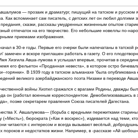
вшалумов — прозаик и драматург, пишущий на татском и русском я
а. Как вспоминает сам писатель, с детских лет он любил долгими
предания, сказки, рассказы умудренных жизненным опытом старико
ный отпечаток на его творчество. Его небольшие новеллы по-наро
рными приемами изображения.
ачал в 30-е годы. Первые его очерки были напечатаны в татской р
л' замечен и вскоре приглашен работать в газету. О его плодотвор
мя Хизгила Авша-лумова я услышал впервые, прочитав в середине 
емя его фельетон «Проданная невеста», в котором остро бичевал
и--горянки». В 1939 году в татском альманахе 'была опубликована 
ведений великого азербайджанского поэта Низами в переводе Авш
ечественной войны Хизтил сражался с врагами Родины, дважды бы
ода он (работал военным корреспондентом. Демобилизовавшись в з
да», позже секретарем правления Союза писателей Дагестана.
чества X. Авшалумова— (борьба с вредными пережитками старины,
 («Месть»), бюрократа («Как я воскрес»), издевается над теми, кт
они читаются с интересом и всегда вызывают весёлый, добродушны
 пороков и недостатков жизни. Например, в -рассказе «Ай шобош