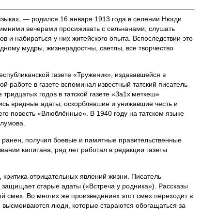
зыках, — родился 16 января 1913 года в селении Нюгди
 зимними вечерами просиживать с сельчанами, слушать
в и набираться у них житейского опыта. Вспоследствии это
дному мудры, жизнерадостны, светлы, все творчество
еспубликанской газете «Труженик», издававшейся в
ной работе в газете вспоминал известный татский писатель
тридцатых годов в татской газете «За1х'меткеш»
ись вредные адаты, оскорблявшие и унижавшие честь и
его повесть «Влюблённые». В 1940 году на татском языке
алумова.
л ранен, получил боевые и памятные правительственные
вании капитана, ряд лет работал в редакции газеты
 критика отрицательных явлений жизни. Писатель
о защищает старые адаты («Встреча у родника»). Рассказы
й смех. Во многих же произведениях этот смех переходит в
» высмеиваются люди, которые стараются обогащаться за