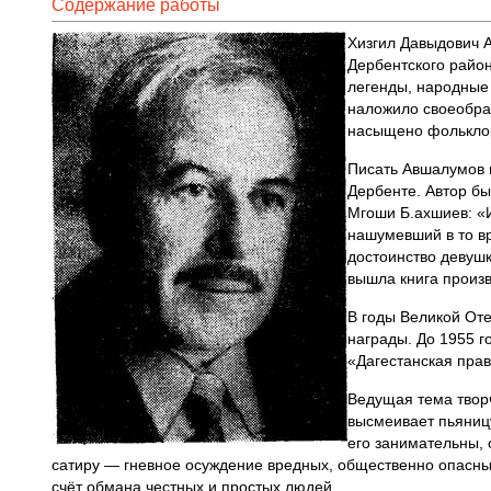
Содержание работы
Хизгил Давыдович А
Дербентского район
легенды, народные 
наложило своеобраз
насыщено фолькло
Писать Авшалумов н
Дербенте. Автор бы
Мгоши Б.ахшиев: «И
нашумевший в то вр
достоинство девушк
вышла книга произ
В годы Великой От
награды. До 1955 г
«Дагестанская прав
Ведущая тема твор
высмеивает пьяницу
его занимательны, 
сатиру — гневное осуждение вредных, общественно опасных
счёт обмана честных и простых людей.