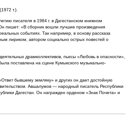
972 т.).
летию писателя в 1984 г. в Дагестанском книжном
Он пишет: «В сборник вошли лучшие произведения
еальных событиях. Так например, в основу рассказа
ным лириком, автором социально острых повестей о
деятельных драмколлективов, пьесы «Любовь в опасности»,
была поставлена на сцене Кумыкского музыкально-
 «Ответ бывшему земляку» и других он дает достойную
авительством. Авшалумов — народный писатель Республики
публики Дагестан. Он награжден орденом «Знак Почета» и