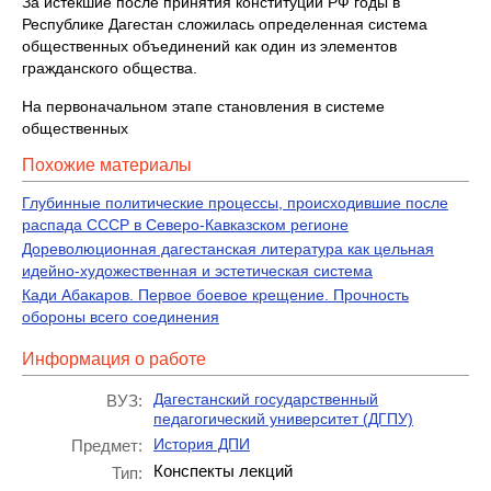
За истекшие после принятия конституции РФ годы в
Республике Дагестан сложилась определенная система
общественных объединений как один из элементов
гражданского общества.
На первоначальном этапе становления в системе
общественных
Похожие материалы
Глубинные политические процессы, происходившие после
распада СССР в Северо-Кавказском регионе
Дореволюционная дагестанская литература как цельная
идейно-художественная и эстетическая система
Кади Абакаров. Первое боевое крещение. Прочность
обороны всего соединения
Информация о работе
Дагестанский государственный
ВУЗ:
педагогический университет (ДГПУ)
История ДПИ
Предмет:
Конспекты лекций
Тип: