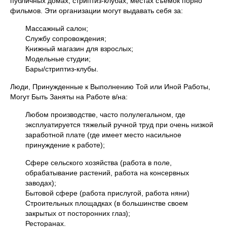
публичных домах, стриптиз-клубах, местах съемок порно
фильмов. Эти организации могут выдавать себя за:
Массажный салон;
Службу сопровождения;
Книжный магазин для взрослых;
Модельные студии;
Бары/стриптиз-клубы.
Люди, Принужденные к Выполнению Той или Иной Работы,
Могут Быть Заняты на Работе в/на:
Любом производстве, часто полулегальном, где
эксплуатируется тяжелый ручной труд при очень низкой
заработной плате (где имеет место насильное
принуждение к работе);
Сфере сельского хозяйства (работа в поле,
обрабатывание растений, работа на консервных
заводах);
Бытовой сфере (работа прислугой, работа няни)
Строительных площадках (в большинстве своем
закрытых от посторонних глаз);
Ресторанах.