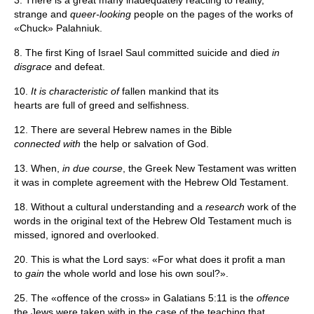
3. There is a great many inadequately reacting to reality,
strange and
queer-looking
people on the pages of the works of
«Chuck» Palahniuk.
8. The first King of Israel Saul committed suicide and died
in
disgrace
and defeat.
10.
It is characteristic of
fallen mankind that its
hearts are full of greed and selfishness.
12. There are several Hebrew names in the Bible
connected with
the help or salvation of God.
13. When,
in due course
, the Greek New Testament was written
it was in complete agreement with the Hebrew Old Testament.
18. Without a cultural understanding and a
research
work of the
words in the original text of the Hebrew Old Testament much is
missed, ignored and overlooked.
20. This is what the Lord says: «For what does it profit a man
to
gain
the whole world and lose his own soul?».
25. The «offence of the cross» in Galatians 5:11 is the
offence
the Jews were taken with in the case of the teaching that