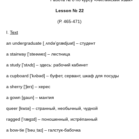
Lesson № 22
(P. 465-471)
I.
Text
an undergraduate [ˌʌndə'grædjuət] – студент
a stairway ['steəweɪ] – лестница
a study ['stʌdɪ] – здесь: рабочий кабинет
a cupboard ['kʌbəd] – буфет, сервант, шкаф для посуды
a sherry ['ʃerɪ] – херес
a gown [gaun] – мaнтия
queer [kwɪə] – странный, необычный, чудной
ragged ['rægɪd] – поношенный, истрёпанный
a bow-tie ['bəuˌtaɪ] – галстук-бабочка