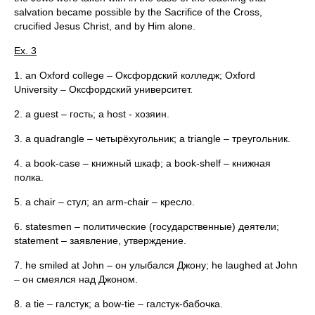
salvation became possible by the Sacrifice of the Cross,
crucified Jesus Christ, and by Him alone.
Ex. 3
1. an Oxford college – Оксфордский колледж; Oxford
University – Оксфордский университет.
2. a guest – гость; a host - хозяин.
3. a quadrangle – четырёхугольник; a triangle – треугольник.
4. a book-case – книжный шкаф; a book-shelf – книжная
полка.
5. a chair – стул; an arm-chair – кресло.
6. statesmen – политические (государственные) деятели;
statement – заявление, утверждение.
7. he smiled at John – он улыбался Джону; he laughed at John
– он смеялся над Джоном.
8. a tie – галстук; a bow-tie – галстук-бабочка.