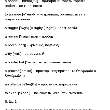
a handful ['hæn(d)ful] – пригоршня, горсть, горстка,
небольшое количество
to arrange [ə'reɪnʤ] – устраивать, организовывать,
подготавливать
a rugger ['rʌgə] (= rugby ['rʌgbɪ]) – разг. регби
a rowing ['rəuɪŋ] man – гребец
a porch [pɔːʧ] – крыльцо, подъезд
witty ['wɪtɪ] - остроумный
a bowler hat ['bəuləˌhæt] – шляпа-котелок
a proctor ['prɔktə] – проктор, надзиратель (
в Оксфорде и
Кембридже
)
an offence [ə'fen(t)s] – проступок, нарушение
to expel [ɪk'spel] – исключать, изгонять, выгонять
II.
Ex. 1