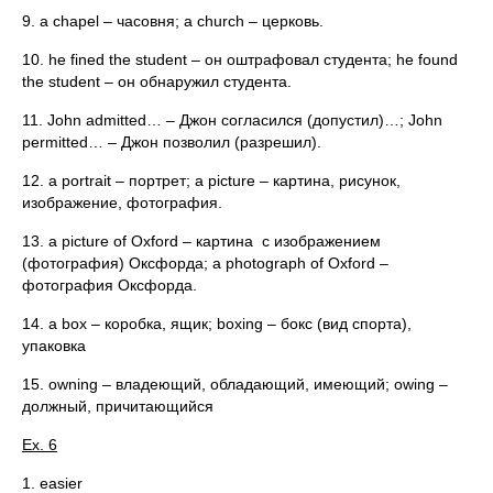
9. a chapel – часовня; a church – церковь.
10. he fined the student – он оштрафовал студента; he found
the student – он обнаружил студента.
11. John admitted… – Джон согласился (допустил)…; John
permitted… – Джон позволил (разрешил).
12. a portrait – портрет; a picture – картина, рисунок,
изображение, фотография.
13. a picture of Oxford – картина с изображением
(фотография) Оксфорда; a photograph of Oxford –
фотография Оксфорда.
14. a box – коробка, ящик; boxing – бокс (вид спорта),
упаковка
15. owning – владеющий, обладающий, имеющий; owing –
должный, причитающийся
Ex. 6
1. easier