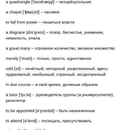
a quadrangle ['kwɔdræŋgl] – четырёхугольник
a chapel ['ʧæp(ə)l] – часовня
to fall from power – лишиться власти
a disgrace [dɪs'greɪs] – позор, бесчестье, унижение,
немилость, опала
a great many – огромное количество, великое множество
merely ['mɪəlɪ] – только, просто, единственно
odd [ɔd] – нечётный, непарный, разрозненный; здесь:
чудаковатый, необычный, странный, эксцентричный
in due course – в своё время, должным образом
a tutor ['tjuːtə] - руководитель группы (
в университете
),
репетитор
to be appointed [ə'pɔɪntɪd] – быть назначенным
to attend [ə'tend] – посещать, присутствовать