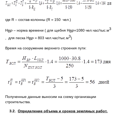
где R – состав колонны (R = 150 чел.)
3
Н
– норма времени ( для щебня Н
=1080 чел.час/тыс.м
ВР
ВР
3
, для песка Н
= 803 чел.час/тыс.м
)
ВР
Время на сооружение верхнего строения пути:
Полученные данные выносим на схему организации
строительства.
3.2.
Определение объема и сроков земляных работ.