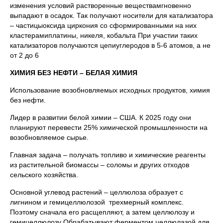
изменения условий растворенные веществамгновенно
выпадают в осадок. Так получают носители для катализатора
– частицыоксида циркония со сформированными на них
кластерамиплатины, никеля, кобальта При участии таких
катализаторов получаются цепиуглеродов в 5-6 атомов, а не
от 2 до 6
ХИМИЯ БЕЗ НЕФТИ – БЕЛАЯ ХИМИЯ
Использование возобновляемых исходных продуктов, химия
без нефти.
Лидер в развитии белой химии – США. К 2025 году они
планируют перевести 25% химической промышленности на
возобновляемое сырье.
Главная задача – получать топливо и химические реагенты
из растительной биомассы – соломы и других отходов
сельского хозяйства.
Основной углевод растений – целлюлоза образует с
лигнином и гемицеллюлозой трехмерный комплекс.
Поэтому сначала его расщепляют, а затем целлюлозу и
гемицеллюлозу Обрабатывают ферментом целлюлазой для