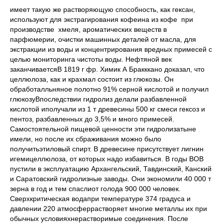
имеет такую же растворяющую способность, как гексан,
используют для экстрагирования кофеина из кофе при
производстве хмеля, ароматических веществ в
парфюмерии, очистки машинных деталей от масла, для
экстракции из воды и концентрирования вредных примесей с
целью мониторинга чистоты воды. Нефтяной век
заканчиваетсяВ 1819 г фр. Химик А Бракккано доказал, что
целлюлоза, как и крахмал состоит из глюкозы. Он
обработалльняное полотно 91% серной кислотой и получил
глюкозуВпоследствии гидролиз делали разбавленной
кислотой иполучали из 1 т древесины 500 кг смеси гексоз и
пентоз, разбавленных до 3,5% и много примесей.
Самостоятельной пищевой ценности эти гидролизатыне
имели, но после их сбраживания можно было
получитьэтиловый спирт. В древесине присутствует лигнин
игемицеллюлоза, от которых надо избавиться. В годы ВОВ
пустили в эксплуатацию Архангельский, Тавдинский, Канский
и Саратовский гидролизные заводы. Они экономили 40 000 т
зерна в год и тем спаслиот голода 900 000 человек.
Сверхкритическая водапри температуре 374 градуса и
давлении 220 атмосферрастворяет многие металлы их при
обычных условияхнерастворимые соединения. После