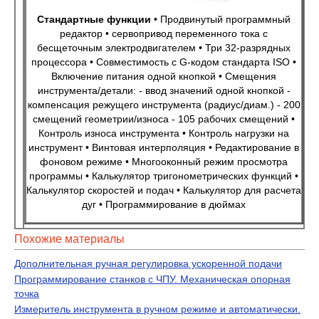
Стандартные функции
• Продвинутый программный
редактор • сервопривод переменного тока с
бесщеточным электродвигателем • Три 32-разрядных
процессора • Совместимость с G-кодом стандарта ISO •
Включение питания одной кнопкой • Смещения
инструмента/детали: - ввод значений одной кнопкой -
компенсация режущего инструмента (радиус/диам.) - 200
смещений геометрии/износа - 105 рабочих смещений •
Контроль износа инструмента • Контроль нагрузки на
инструмент • Винтовая интерполяция • Редактирование в
фоновом режиме • Многооконный режим просмотра
программы • Калькулятор тригонометрических функций •
Калькулятор скоростей и подач • Калькулятор для расчета
дуг • Программирование в дюймах
Похожие материалы
Дополнительная ручная регулировка ускоренной подачи
Программирование станков с ЧПУ. Механическая опорная
точка
Измеритель инструмента в ручном режиме и автоматически.