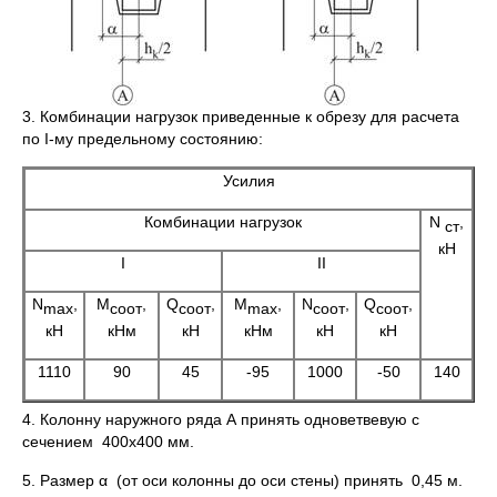
3. Комбинации нагрузок приведенные к обрезу для расчета
по I-му предельному состоянию:
Усилия
Комбинации нагрузок
N
,
ст
кН
I
II
N
,
М
,
Q
,
М
,
N
,
Q
,
max
соот
соот
max
соот
соот
кН
кНм
кН
кНм
кН
кН
1110
90
45
-95
1000
-50
140
4. Колонну наружного ряда А принять одноветвевую с
сечением 400х400 мм.
5. Размер α (от оси колонны до оси стены) принять 0,45 м.