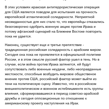
В этих условиях иракская антитеррористическая операция
для США является поводом для испытания на прочность
европейской атлантической солидарности. Неприятной
неожиданностью для них стало то, что европейцы отказались
безоговорочно одобрить военную акцию против Ирака и
потому афганский сценарий на Ближнем Востоке повторить
пока не удается.
Наконец, существует еще и третье препятствие -
традиционная российская солидарность с арабским миром.
Сегодня она пока не проявляется в официальной политике
России, и в этом смысле русский фактор ушел в тень. Но в
случае, если война против Ирака затянется, ей будут
сопутствовать либо военные неудачи, либо неоправданные
жестокости, способные возбудить мировое общественое
мнение против США, российский фактор может выйти из
тени на политическую сцену. Известно, что в российском
внешнеполитическом и военном истеблишменте есть группы
влияния, сформировавшиеся в период советско-арабской
дружбы и сегодня оппозиционные по отношению к
американскому проекту наступления на Ирак.