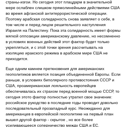
страны-изгои. Но сегодня этот плацдарм в значительной
мере ослаблен слишком прямолинейными действиями США
во время афганской антитеррористической операции.
Поэтому арабская солидарность снова заявляет о себе, в
том числе и перед лицом решительного наступления
Израиля на Палестину. Пока эта солидарность имеет формы
мягкой оппозиции американскому давлению, но несомненно
в условиях военных действий этот фактор будет только
укрепляться, и с этой точки зрения рассчитывать на
изоляцию иракского режима в арабском мире США не
приходится.
Еще одним камнем преткновения для американских
геополитиков вяляется позиция объединенной Европы. Если
раньше, в условиях биполярного противостояния СССР и
США, проамериканская лояльность европейцев
обеспечивалась их страхом перед военной мощью СССР, то
сегодня этото фактор полностью утратил свое значение:
российское рукодство в последние годы проводит довольно
последовательный прозападный курс. Неожиданно для
американцев в европейской геополитике на первый план
вышел другой фактор - скрытое , но все более
усиливающееся соперничество между США и ЕС.