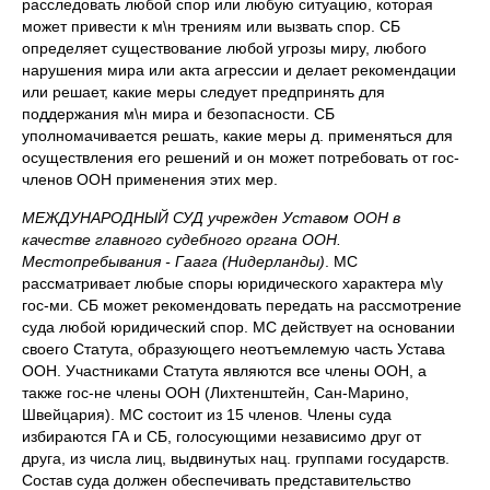
расследовать любой спор или любую ситуацию, которая
может привести к м\н трениям или вызвать спор. СБ
определяет существование любой угрозы миру, любого
нарушения мира или акта агрессии и делает рекомендации
или решает, какие меры следует предпринять для
поддержания м\н мира и безопасности. СБ
уполномачивается решать, какие меры д. применяться для
осуществления его решений и он может потребовать от гос-
членов ООН применения этих мер.
МЕЖДУНАРОДНЫЙ СУД учрежден Уставом ООН в
качестве главного судебного органа ООН.
Местопребывания - Гаага (Нидерланды)
. МС
рассматривает любые споры юридического характера м\у
гос-ми. СБ может рекомендовать передать на рассмотрение
суда любой юридический спор. МС действует на основании
своего Статута, образующего неотъемлемую часть Устава
ООН. Участниками Статута являются все члены ООН, а
также гос-не члены ООН (Лихтенштейн, Сан-Марино,
Швейцария). МС состоит из 15 членов. Члены суда
избираются ГА и СБ, голосующими независимо друг от
друга, из числа лиц, выдвинутых нац. группами государств.
Состав суда должен обеспечивать представительство