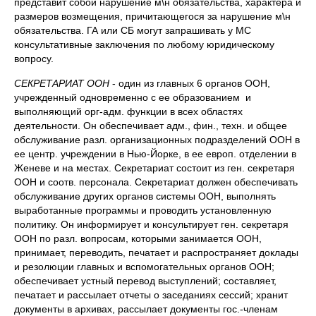
представит собой нарушение м\н обязательства, характера и
размеров возмещения, причитающегося за нарушение м\н
обязательства. ГА или СБ могут запрашивать у МС
консультативные заключения по любому юридическому
вопросу.
СЕКРЕТАРИАТ ООН
- один из главных 6 органов ООН,
учрежденный одновременно с ее образованием и
выполняющий орг-адм. функции в всех областях
деятельности. Он обеспечивает адм., фин., техн. и общее
обслуживание разл. организационных подразделений ООН в
ее центр. учреждении в Нью-Йорке, в ее европ. отделении в
Женеве и на местах. Секретариат состоит из ген. секретаря
ООН и соотв. персонала. Секретариат должен обеспечивать
обслуживание других органов системы ООН, выполнять
выработанные программы и проводить установленную
политику. Он информирует и консультирует ген. секретаря
ООН по разл. вопросам, которыми занимается ООН,
принимает, переводить, печатает и распространяет доклады
и резолюции главных и вспомогательных органов ООН;
обеспечивает устный перевод выступлений; составляет,
печатает и рассылает отчеты о заседаниях сессий; хранит
документы в архивах, рассылает документы гос.-членам