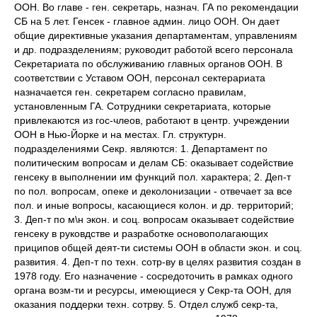
ООН. Во главе - ген. секретарь, назнач. ГА по рекомендации
СБ на 5 лет. Генсек - главное админ. лицо ООН. Он дает
общие директивные указания департаментам, управлениям
и др. подразделениям; руководит работой всего персонала
Секретариата по обслуживанию главных органов ООН. В
соответствии с Уставом ООН, персонал сектерариата
назначается ген. секретарем согласно правилам,
установленным ГА. Сотрудники секретариата, которые
привлекаются из гос-члеов, работают в центр. учреждении
ООН в Нью-Йорке и на местах. Гл. структурн.
подразделениями Секр. являются: 1. Департамент по
политическим вопросам и делам СБ: оказывает содействие
генсеку в выполнении им функций пол. характера; 2. Деп-т
по пол. вопросам, опеке и деколонизации - отвечает за все
пол. и иные вопросы, касающиеся колон. и др. территорий;
3. Деп-т по м\н экон. и соц. вопросам оказывает содействие
генсеку в руковдстве и разработке основополагающих
приципов общей деят-ти системы ООН в области экон. и соц.
развития. 4. Деп-т по техн. сотр-ву в целях развития создан в
1978 году. Его назначение - сосредоточить в рамках одного
органа возм-ти и ресурсы, имеющиеся у Секр-та ООН, для
оказания поддерки техн. сотрву. 5. Отдел служб секр-та,