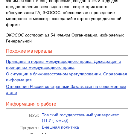
заним-ся экон. и соц. вопросами, создан в 1978 году для
предоставления всех видов техн. секретариатского
обслуживания ГА, ЭКОСОС; обеспечивает проведение
межправит. и межсекр. заседаний в строго упорядоченной
форме.
ЭКОСОС состоит из 54 членов
Организации, избираемых
Генеральной
Похожие материалы
Принципы и нормы международного права. Декларация о
принципах международного права
О ситуации в ближневосточном урегулировании. Справочная
информация
Отношения России со странами Закавказья на современном
этапе
Информация о работе
Томский государственный университет
ВУЗ:
(ТГУ (Томск))
Внешняя политика
Предмет: