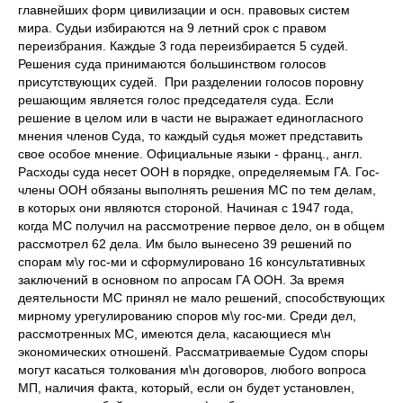
главнейших форм цивилизации и осн. правовых систем
мира. Судьи избираются на 9 летний срок с правом
переизбрания. Каждые 3 года переизбирается 5 судей.
Решения суда принимаются большинством голосов
присутствующих судей. При разделении голосов поровну
решающим является голос председателя суда. Если
решение в целом или в части не выражает единогласного
мнения членов Суда, то каждый судья может представить
свое особое мнение. Официальные языки - франц., англ.
Расходы суда несет ООН в порядке, определяемым ГА. Гос-
члены ООН обязаны выполнять решения МС по тем делам,
в которых они являются стороной. Начиная с 1947 года,
когда МС получил на рассмотрение первое дело, он в общем
рассмотрел 62 дела. Им было вынесено 39 решений по
спорам м\у гос-ми и сформулировано 16 консультативных
заключений в основном по апросам ГА ООН. За время
деятельности МС принял не мало решений, способствующих
мирному урегулированию споров м\у гос-ми. Среди дел,
рассмотренных МС, имеются дела, касающиеся м\н
экономических отношенй. Рассматриваемые Судом споры
могут касаться толкования м\н договоров, любого вопроса
МП, наличия факта, который, если он будет установлен,